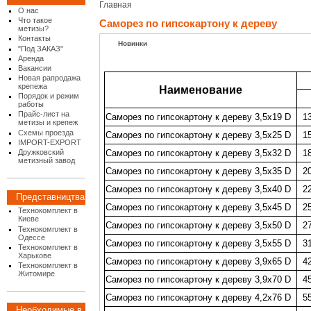
Главная
О нас
Что такое
Саморез по гипсокартону к дереву
метизы?
Контакты
Новинки
"Под ЗАКАЗ"
Аренда
Вакансии
Новая рапродажа
крепежа
Наименование
Порядок и режим
работы
Прайс-лист на
Саморез по гипсокартону к дереву 3,5х19 D
1
метизы и крепеж
Схемы проезда
Саморез по гипсокартону к дереву 3,5х25 D
1
IMPORT-EXPORT
Саморез по гипсокартону к дереву 3,5х32 D
1
Дружковский
метизный завод
Саморез по гипсокартону к дереву 3,5х35 D
2
Саморез по гипсокартону к дереву 3,5х40 D
2
Представництва
Саморез по гипсокартону к дереву 3,5х45 D
2
Технокомплект в
Киеве
Саморез по гипсокартону к дереву 3,5х50 D
2
Технокомплект в
Одессе
Саморез по гипсокартону к дереву 3,5х55 D
3
Технокомплект в
Харькове
Саморез по гипсокартону к дереву 3,9х65 D
4
Технокомплект в
Житомире
Саморез по гипсокартону к дереву 3,9х70 D
4
Саморез по гипсокартону к дереву 4,2х76 D
5
Необходимые в