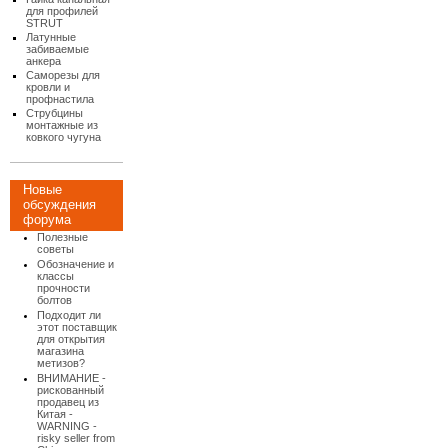
для профилей
STRUT
Латунные
забиваемые
анкера
Саморезы для
кровли и
профнастила
Струбцины
монтажные из
ковкого чугуна
Новые
обсуждения
форума
Полезные
советы
Обозначение и
классы
прочности
болтов
Подходит ли
этот поставщик
для открытия
магазина
метизов?
ВНИМАНИЕ -
рискованный
продавец из
Китая -
WARNING -
risky seller from