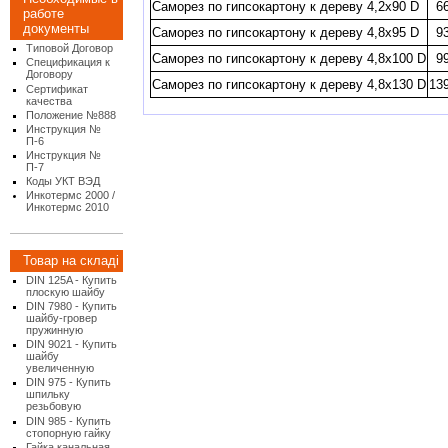
Саморез по гипсокартону к дереву 4,2х90 D
6
работе
документы
Саморез по гипсокартону к дереву 4,8х95 D
9
Типовой Договор
Саморез по гипсокартону к дереву 4,8х100 D
9
Спецификация к
Договору
Саморез по гипсокартону к дереву 4,8х130 D
13
Сертификат
качества
Положение №888
Инструкция №
П-6
Инструкция №
П-7
Коды УКТ ВЭД
Инкотермс 2000 /
Инкотермс 2010
Товар на складі
DIN 125A - Купить
плоскую шайбу
DIN 7980 - Купить
шайбу-гровер
пружинную
DIN 9021 - Купить
шайбу
увеличенную
DIN 975 - Купить
шпильку
резьбовую
DIN 985 - Купить
стопорную гайку
Гайка канальная