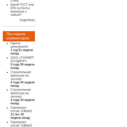
China
Какой ГОСТ или
DIN на болты
анкерные с
гайкой?
подробнее
Последние
комментарии
Гаряче
цинкування!
1 год 51 неделя
назад
ООО «ТОНМЕТ
ХОЛДИНГ»
3 года 39 недель
назад
Строительная
арматура на
экспорт
4 года 34 недели
назад
Строительная
арматура на
экспорт
4 года 34 недели
назад
Одноразка
оптом: Gillette2
12 лет 43
недели назад
Одноразка
оптом: Gillette2