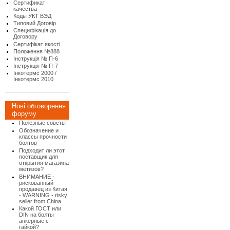
Сертификат
качества
Коды УКТ ВЭД
Типовий Договір
Специфікація до
Договору
Сертифікат якості
Положення №888
Інструкція № П-6
Інструкція № П-7
Інкотермс 2000 /
Інкотермс 2010
Нові обговорення
форуму
Полезные советы
Обозначение и
классы прочности
болтов
Подходит ли этот
поставщик для
открытия магазина
метизов?
ВНИМАНИЕ -
рискованный
продавец из Китая
- WARNING - risky
seller from China
Какой ГОСТ или
DIN на болты
анкерные с
гайкой?