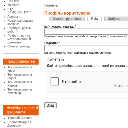
Про нас
Контакти
Головна
"Під
ЗАМОВЛЕННЯ"
Профіль користувача
Аренда
Зареєструватися
Вхід
Забули пар
Новая рапродажа
крепежа
Ім’я користувача:
*
Порядок і режим
роботи
Прайс - лист на
Вкажіть Ваше ім'я на сайті Металовироби та Кріплення в Укр
металовироби й
кріплення
Пароль:
*
Схемы проезда
Впишіть пароль, який відповідає вашому логінові.
CAPTCHA
Представництва
Дайте відповідь на це запитання, щоб ми знали щ
Технокомплект в
Києві
Технокомплект в
Одесі
Технокомплект в
Харкові
Технокомплект в
Житомирі
Необхідні у роботі
документи
Типовой Договор
Спецификация к
Договору