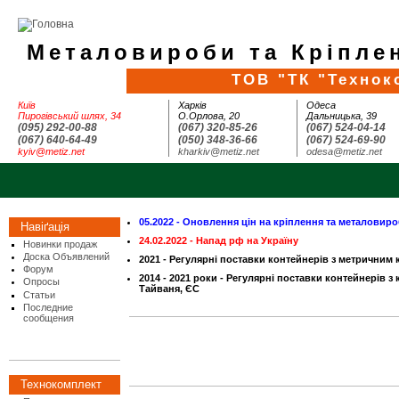
Металовироби та Кріплен
ТОВ "ТК "Технок
Київ
Харків
Одеса
Пирогівський шлях, 34
О.Орлова, 20
Дальницька, 39
(095) 292-00-88
(067) 320-85-26
(067) 524-04-14
(067) 640-64-49
(050) 348-36-66
(067) 524-69-90
kyiv@metiz.net
kharkiv@metiz.net
odesa@metiz.net
05.2022 - Оновлення цін на кріплення та металовир
Навіґація
24.02.2022 - Напад рф на Україну
Новинки продаж
Доска Объявлений
2021 - Регулярні поставки контейнерів з метричним к
Форум
2014 - 2021 роки - Регулярні поставки контейнерів з к
Опросы
Тайваня, ЄС
Статьи
Последние
сообщения
Технокомплект