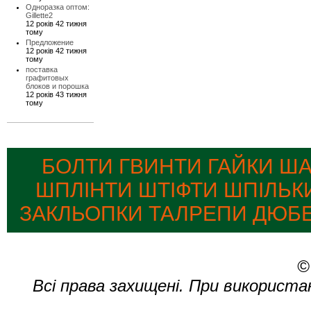
Одноразка оптом:
Gillette2
12 років 42 тижня
тому
Предложение
12 років 42 тижня
тому
поставка
графитовых
блоков и порошка
12 років 43 тижня
тому
БОЛТИ ГВИНТИ ГАЙКИ Ш
ШПЛІНТИ ШТІФТИ ШПІЛЬК
ЗАКЛЬОПКИ ТАЛРЕПИ ДЮБЕ
©
Всі права захищені. При використа