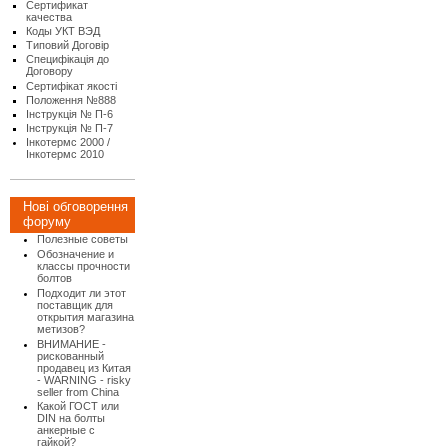
Сертификат
качества
Коды УКТ ВЭД
Типовий Договір
Специфікація до
Договору
Сертифікат якості
Положення №888
Інструкція № П-6
Інструкція № П-7
Інкотермс 2000 /
Інкотермс 2010
Нові обговорення
форуму
Полезные советы
Обозначение и
классы прочности
болтов
Подходит ли этот
поставщик для
открытия магазина
метизов?
ВНИМАНИЕ -
рискованный
продавец из Китая
- WARNING - risky
seller from China
Какой ГОСТ или
DIN на болты
анкерные с
гайкой?