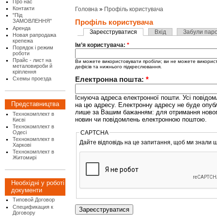
Про нас
Контакти
Головна
»
Профіль користувача
"Під
ЗАМОВЛЕННЯ"
Профіль користувача
Аренда
Зареєструватися
Вхід
Забули пар
Новая рапродажа
крепежа
Ім’я користувача:
*
Порядок і режим
роботи
Прайс - лист на
Ви можете використовувати пробіли; ви не можете використо
металовироби й
дефісів та нижнього підкреслювання.
кріплення
Електронна пошта:
*
Схемы проезда
Існуюча адреса електронної пошти. Усі повідо
Представництва
на цю адресу. Електронну адресу не буде опуб
лише за Вашим бажанням: для отримання ново
Технокомплект в
новин чи повідомлень електронною поштою.
Києві
Технокомплект в
CAPTCHA
Одесі
Технокомплект в
Дайте відповідь на це запитання, щоб ми знали щ
Харкові
Технокомплект в
Житомирі
Необхідні у роботі
документи
Типовой Договор
Спецификация к
Договору