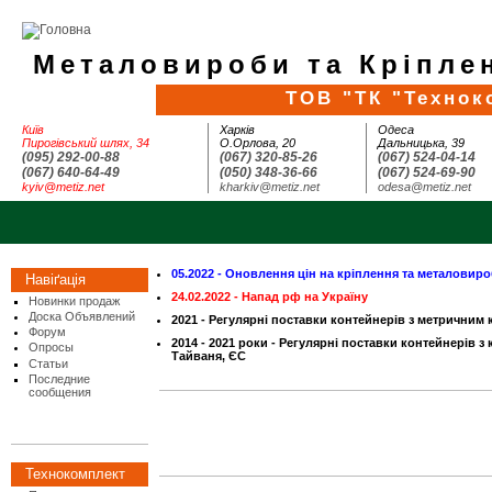
Металовироби та Кріплен
ТОВ "ТК "Технок
Київ
Харків
Одеса
Пирогівський шлях, 34
О.Орлова, 20
Дальницька, 39
(095) 292-00-88
(067) 320-85-26
(067) 524-04-14
(067) 640-64-49
(050) 348-36-66
(067) 524-69-90
kyiv@metiz.net
kharkiv@metiz.net
odesa@metiz.net
05.2022 - Оновлення цін на кріплення та металовир
Навіґація
24.02.2022 - Напад рф на Україну
Новинки продаж
Доска Объявлений
2021 - Регулярні поставки контейнерів з метричним к
Форум
2014 - 2021 роки - Регулярні поставки контейнерів з к
Опросы
Тайваня, ЄС
Статьи
Последние
сообщения
Технокомплект