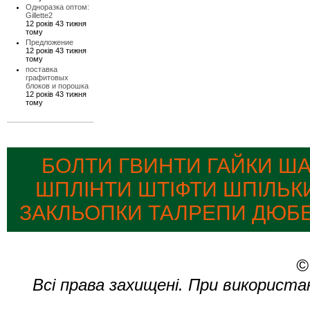
Одноразка оптом:
Gillette2
12 років 43 тижня
тому
Предложение
12 років 43 тижня
тому
поставка
графитовых
блоков и порошка
12 років 43 тижня
тому
БОЛТИ ГВИНТИ ГАЙКИ Ш
ШПЛІНТИ ШТІФТИ ШПІЛЬК
ЗАКЛЬОПКИ ТАЛРЕПИ ДЮБЕ
©
Всі права захищені. При використа