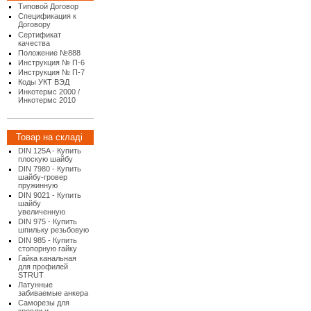
Типовой Договор
Спецификация к
Договору
Сертификат
качества
Положение №888
Инструкция № П-6
Инструкция № П-7
Коды УКТ ВЭД
Инкотермс 2000 /
Инкотермс 2010
Товар на складі
DIN 125A - Купить
плоскую шайбу
DIN 7980 - Купить
шайбу-гровер
пружинную
DIN 9021 - Купить
шайбу
увеличенную
DIN 975 - Купить
шпильку резьбовую
DIN 985 - Купить
стопорную гайку
Гайка канальная
для профилей
STRUT
Латунные
забиваемые анкера
Саморезы для