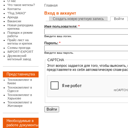
О нас
Что такое метизы?
Главная
Контакты
Вход в аккаунт
"Под ЗАКАЗ"
Аренда
Создать новую учетную запись
Войти
Вакансии
Новая рапродажа
Имя пользователя:
*
крепежа
Порядок и режим
работы
Введите ваш логин.
Прайс-лист на
Пароль:
*
метизы и крепеж
Схемы проезда
IMPORT-EXPORT
Введите ваш пароль.
Дружковский
метизный завод
CAPTCHA
Этот вопрос задается для того, чтобы выяснить, являетесь
представляете из себя автоматическую спам-рас
Представництва
Технокомплект в
Киеве
Технокомплект в
Одессе
Технокомплект в
Харькове
Технокомплект в
Житомире
Необходимые в
работе документы