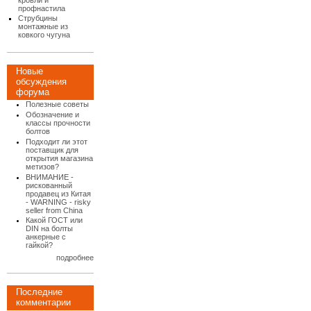
кровли и
профнастила
Струбцины
монтажные из
ковкого чугуна
Новые
обсуждения
форума
Полезные советы
Обозначение и
классы прочности
болтов
Подходит ли этот
поставщик для
открытия магазина
метизов?
ВНИМАНИЕ -
рискованный
продавец из Китая
- WARNING - risky
seller from China
Какой ГОСТ или
DIN на болты
анкерные с
гайкой?
подробнее
Последние
комментарии