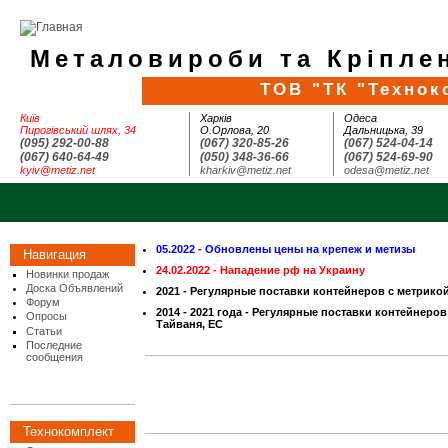
Металовироби та Кріплен
ТОВ "ТК "Технок
Київ
Харків
Одеса
Пирогівський шлях, 34
О.Орлова, 20
Дальницька, 39
(095) 292-00-88
(067) 320-85-26
(067) 524-04-14
(067) 640-64-49
(050) 348-36-66
(067) 524-69-90
kyiv@metiz.net
kharkiv@metiz.net
odesa@metiz.net
05.2022 - Обновлены цены на крепеж и метизы
Навигация
24.02.2022 - Нападение рф на Украину
Новинки продаж
Доска Объявлений
2021 - Регулярные поставки контейнеров с метрико
Форум
2014 - 2021 года - Регулярные поставки контейнеров
Опросы
Тайваня, ЕС
Статьи
Последние
сообщения
Технокомплект