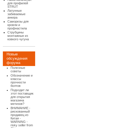
для профилей
STRUT
Латунные
забиваемые
анкера
Саморезы для
кровли и
профнастила
Струбцины
монтажные из
ковкого чугуна
Новые
обсуждения
форума
Полезные
советы
Обозначение и
классы
прочности
болтов
Подходит ли
этот поставщик
для открытия
магазина
метизов?
ВНИМАНИЕ -
рискованный
продавец из
Китая -
WARNING -
risky seller from