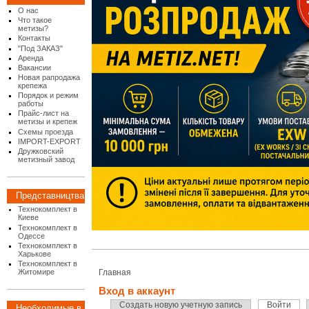
О нас
Что такое
метизы?
Контакты
"Под ЗАКАЗ"
Аренда
Вакансии
Новая рапродажа
крепежа
Порядок и режим
работы
Прайс-лист на
метизы и крепеж
Схемы проезда
IMPORT-EXPORT
Дружковский
метизный завод
Представництва
Технокомплект в
Киеве
Технокомплект в
Одессе
Технокомплект в
Харькове
Технокомплект в
Житомире
Главная
Вход в аккаунт
Создать новую учетную запись
Войти
Необходимые в