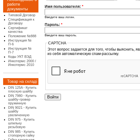
работе
Имя пользователя:
*
документы
Типовой Договор
Введите ваш логин.
Спецификация к
Договору
Пароль:
*
Сертификат
качества
Введите ваш пароль.
Положение №888
Инструкция №
CAPTCHA
П-6
Инструкция №
Этот вопрос задается для того, чтобы выяснить, являетесь ли Вы челове
П-7
из себя автоматическую спам-рассылку.
Коды УКТ ВЭД
Инкотермс 2000 /
Инкотермс 2010
Товар на складі
DIN 125A - Купить
плоскую шайбу
DIN 7980 - Купить
шайбу-гровер
пружинную
DIN 9021 - Купить
шайбу
увеличенную
DIN 975 - Купить
шпильку
резьбовую
DIN 985 - Купить
стопорную гайку
Гайка канальная