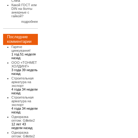
China
Какой ГОСТ или
DIN на болты
анкерные с
гайкой?
подробнее
Последние
комментарии
Гаряче
цинкування!
1 год 51 неделя
назад
ООО «ТОНМЕТ
ХОЛДИНГ»
3 года 39 недель
назад
Строительная
арматура на
экспорт
4 года 34 недели
назад
Строительная
арматура на
экспорт
4 года 34 недели
назад
Одноразка
оптом: Gillette2
12 лет 43
недели назад
Одноразка
оптом: Gillette2