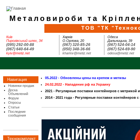
Металовироби та Кріплен
ТОВ "ТК "Технок
Київ
Харків
Одеса
Пирогівський шлях, 34
О.Орлова, 20
Дальницька, 39
(095) 292-00-88
(067) 320-85-26
(067) 524-04-14
(067) 640-64-49
(050) 348-36-66
(067) 524-69-90
kyiv@metiz.net
kharkiv@metiz.net
odesa@metiz.net
05.2022 - Обновлены цены на крепеж и метизы
Навигация
24.02.2022 - Нападение рф на Украину
Новинки продаж
Доска
2021 - Регулярные поставки контейнеров с метрикой 
Объявлений
2014 - 2021 года - Регулярные поставки контейнеров с
Форум
Опросы
Статьи
Последние
сообщения
Технокомплект