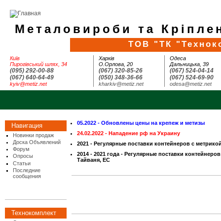
Металовироби та Кріплен
ТОВ "ТК "Технок
Київ
Харків
Одеса
Пирогівський шлях, 34
О.Орлова, 20
Дальницька, 39
(095) 292-00-88
(067) 320-85-26
(067) 524-04-14
(067) 640-64-49
(050) 348-36-66
(067) 524-69-90
kyiv@metiz.net
kharkiv@metiz.net
odesa@metiz.net
05.2022 - Обновлены цены на крепеж и метизы
Навигация
24.02.2022 - Нападение рф на Украину
Новинки продаж
Доска Объявлений
2021 - Регулярные поставки контейнеров с метрико
Форум
2014 - 2021 года - Регулярные поставки контейнеров
Опросы
Тайваня, ЕС
Статьи
Последние
сообщения
Технокомплект