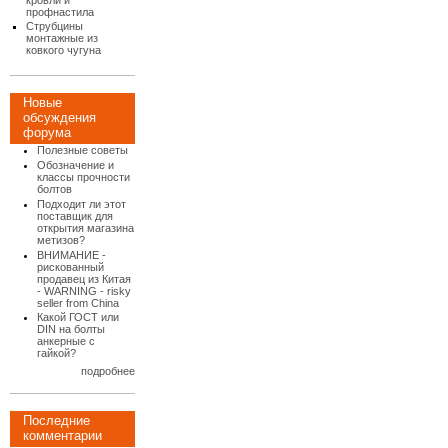
кровли и
профнастила
Струбцины
монтажные из
ковкого чугуна
Новые
обсуждения
форума
Полезные советы
Обозначение и
классы прочности
болтов
Подходит ли этот
поставщик для
открытия магазина
метизов?
ВНИМАНИЕ -
рискованный
продавец из Китая
- WARNING - risky
seller from China
Какой ГОСТ или
DIN на болты
анкерные с
гайкой?
подробнее
Последние
комментарии