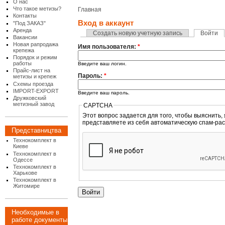
О нас
Что такое метизы?
Главная
Контакты
Вход в аккаунт
"Под ЗАКАЗ"
Аренда
Создать новую учетную запись
Войти
Вакансии
Новая рапродажа
Имя пользователя:
*
крепежа
Порядок и режим
работы
Введите ваш логин.
Прайс-лист на
Пароль:
*
метизы и крепеж
Схемы проезда
IMPORT-EXPORT
Введите ваш пароль.
Дружковский
метизный завод
CAPTCHA
Этот вопрос задается для того, чтобы выяснить, являетесь
представляете из себя автоматическую спам-рас
Представництва
Технокомплект в
Киеве
Технокомплект в
Одессе
Технокомплект в
Харькове
Технокомплект в
Житомире
Необходимые в
работе документы