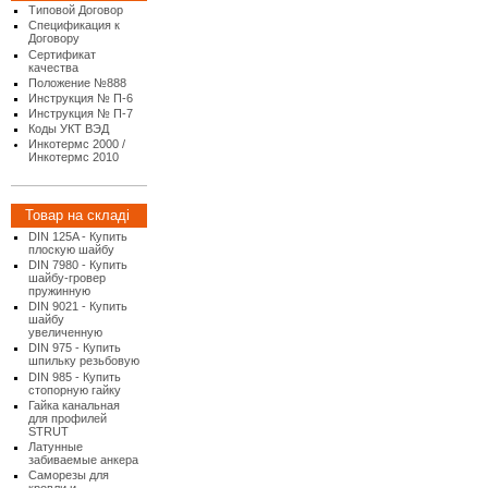
Типовой Договор
Спецификация к
Договору
Сертификат
качества
Положение №888
Инструкция № П-6
Инструкция № П-7
Коды УКТ ВЭД
Инкотермс 2000 /
Инкотермс 2010
Товар на складі
DIN 125A - Купить
плоскую шайбу
DIN 7980 - Купить
шайбу-гровер
пружинную
DIN 9021 - Купить
шайбу
увеличенную
DIN 975 - Купить
шпильку резьбовую
DIN 985 - Купить
стопорную гайку
Гайка канальная
для профилей
STRUT
Латунные
забиваемые анкера
Саморезы для