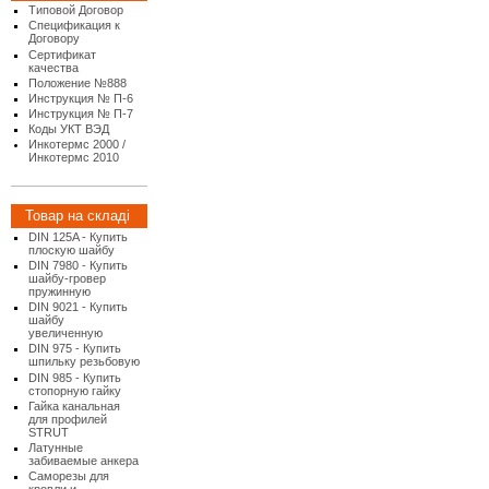
Типовой Договор
Спецификация к
Договору
Сертификат
качества
Положение №888
Инструкция № П-6
Инструкция № П-7
Коды УКТ ВЭД
Инкотермс 2000 /
Инкотермс 2010
Товар на складі
DIN 125A - Купить
плоскую шайбу
DIN 7980 - Купить
шайбу-гровер
пружинную
DIN 9021 - Купить
шайбу
увеличенную
DIN 975 - Купить
шпильку резьбовую
DIN 985 - Купить
стопорную гайку
Гайка канальная
для профилей
STRUT
Латунные
забиваемые анкера
Саморезы для