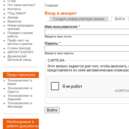
О нас
Что такое метизы?
Главная
Контакты
Вход в аккаунт
"Под ЗАКАЗ"
Аренда
Создать новую учетную запись
Войти
Вакансии
Новая рапродажа
Имя пользователя:
*
крепежа
Порядок и режим
работы
Введите ваш логин.
Прайс-лист на
Пароль:
*
метизы и крепеж
Схемы проезда
IMPORT-EXPORT
Введите ваш пароль.
Дружковский
метизный завод
CAPTCHA
Этот вопрос задается для того, чтобы выяснить, являетесь
представляете из себя автоматическую спам-рас
Представництва
Технокомплект в
Киеве
Технокомплект в
Одессе
Технокомплект в
Харькове
Технокомплект в
Житомире
Необходимые в
работе документы