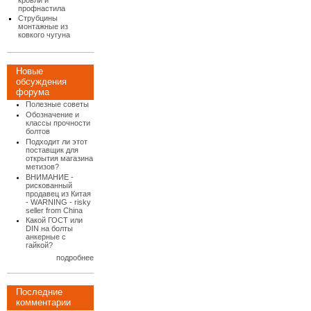
кровли и
профнастила
Струбцины
монтажные из
ковкого чугуна
Новые
обсуждения
форума
Полезные советы
Обозначение и
классы прочности
болтов
Подходит ли этот
поставщик для
открытия магазина
метизов?
ВНИМАНИЕ -
рискованный
продавец из Китая
- WARNING - risky
seller from China
Какой ГОСТ или
DIN на болты
анкерные с
гайкой?
подробнее
Последние
комментарии