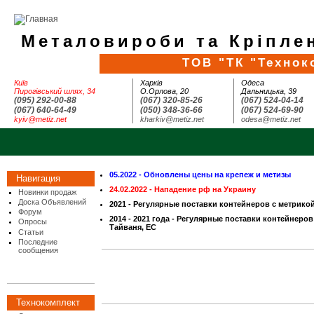
Металовироби та Кріплен
ТОВ "ТК "Технок
Київ
Харків
Одеса
Пирогівський шлях, 34
О.Орлова, 20
Дальницька, 39
(095) 292-00-88
(067) 320-85-26
(067) 524-04-14
(067) 640-64-49
(050) 348-36-66
(067) 524-69-90
kyiv@metiz.net
kharkiv@metiz.net
odesa@metiz.net
05.2022 - Обновлены цены на крепеж и метизы
Навигация
24.02.2022 - Нападение рф на Украину
Новинки продаж
Доска Объявлений
2021 - Регулярные поставки контейнеров с метрико
Форум
2014 - 2021 года - Регулярные поставки контейнеров
Опросы
Тайваня, ЕС
Статьи
Последние
сообщения
Технокомплект