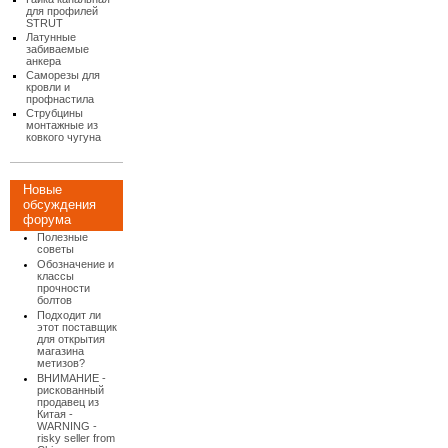
для профилей
STRUT
Латунные
забиваемые
анкера
Саморезы для
кровли и
профнастила
Струбцины
монтажные из
ковкого чугуна
Новые
обсуждения
форума
Полезные
советы
Обозначение и
классы
прочности
болтов
Подходит ли
этот поставщик
для открытия
магазина
метизов?
ВНИМАНИЕ -
рискованный
продавец из
Китая -
WARNING -
risky seller from