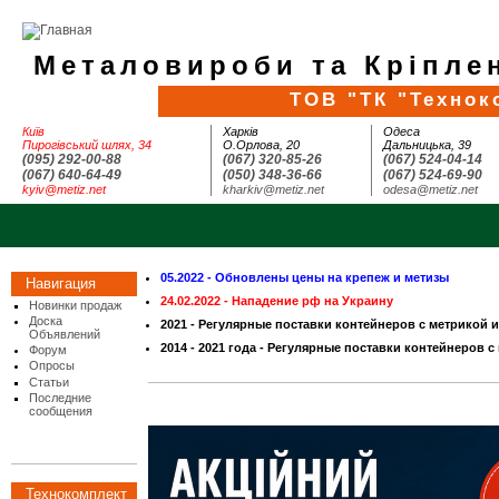
Металовироби та Кріплен
ТОВ "ТК "Технок
Київ
Харків
Одеса
Пирогівський шлях, 34
О.Орлова, 20
Дальницька, 39
(095) 292-00-88
(067) 320-85-26
(067) 524-04-14
(067) 640-64-49
(050) 348-36-66
(067) 524-69-90
kyiv@metiz.net
kharkiv@metiz.net
odesa@metiz.net
05.2022 - Обновлены цены на крепеж и метизы
Навигация
24.02.2022 - Нападение рф на Украину
Новинки продаж
Доска
2021 - Регулярные поставки контейнеров с метрикой 
Объявлений
2014 - 2021 года - Регулярные поставки контейнеров с
Форум
Опросы
Статьи
Последние
сообщения
Технокомплект