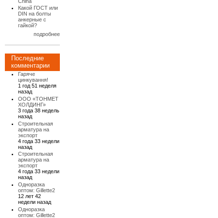
China
Какой ГОСТ или
DIN на болты
анкерные с
гайкой?
подробнее
Последние
комментарии
Гаряче
цинкування!
1 год 51 неделя
назад
ООО «ТОНМЕТ
ХОЛДИНГ»
3 года 38 недель
назад
Строительная
арматура на
экспорт
4 года 33 недели
назад
Строительная
арматура на
экспорт
4 года 33 недели
назад
Одноразка
оптом: Gillette2
12 лет 42
недели назад
Одноразка
оптом: Gillette2