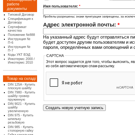
работе
Имя пользователя:
*
документы
Типовой Договор
Пробелы разрешены; знаки пунктуации запрещены, за исключе
Спецификация к
Договору
Адрес электронной почты:
*
Сертификат
качества
Положение №888
На указанный адрес будут отправляться пи
Инструкция №
будет доступен другим пользователям и и
П-6
пароля, определённых вами оповещений и с
Инструкция №
П-7
Коды УКТ ВЭД
CAPTCHA
Инкотермс 2000 /
Этот вопрос задается для того, чтобы выяснить, являетесь ли Вы челове
Инкотермс 2010
из себя автоматическую спам-рассылку.
Товар на складі
DIN 125A - Купить
плоскую шайбу
DIN 7980 - Купить
шайбу-гровер
пружинную
DIN 9021 - Купить
шайбу
увеличенную
DIN 975 - Купить
шпильку
резьбовую
DIN 985 - Купить
стопорную гайку
Гайка канальная