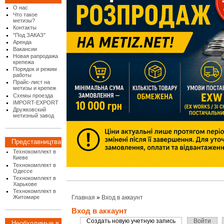
О нас
Что такое
метизы?
Контакты
"Под ЗАКАЗ"
Аренда
Вакансии
Новая рапродажа
крепежа
Порядок и режим
работы
Прайс-лист на
метизы и крепеж
Схемы проезда
IMPORT-EXPORT
Дружковский
метизный завод
Представництва
Технокомплект в
Киеве
Технокомплект в
Одессе
Технокомплект в
Харькове
Технокомплект в
Житомире
Главная
»
Вход в аккаунт
Вход в аккаунт
Создать новую учетную запись
Войти
Необходимые в