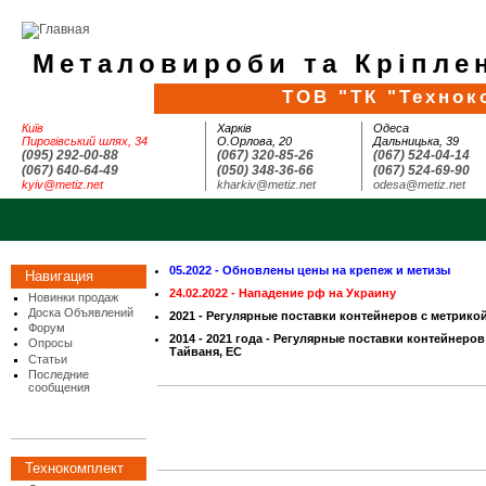
Металовироби та Кріплен
ТОВ "ТК "Технок
Київ
Харків
Одеса
Пирогівський шлях, 34
О.Орлова, 20
Дальницька, 39
(095) 292-00-88
(067) 320-85-26
(067) 524-04-14
(067) 640-64-49
(050) 348-36-66
(067) 524-69-90
kyiv@metiz.net
kharkiv@metiz.net
odesa@metiz.net
05.2022 - Обновлены цены на крепеж и метизы
Навигация
24.02.2022 - Нападение рф на Украину
Новинки продаж
Доска Объявлений
2021 - Регулярные поставки контейнеров с метрико
Форум
2014 - 2021 года - Регулярные поставки контейнеров
Опросы
Тайваня, ЕС
Статьи
Последние
сообщения
Технокомплект