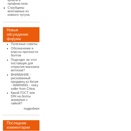
кровли и
профнастила
Струбцины
монтажные из
ковкого чугуна
Новые
обсуждения
форума
Полезные советы
Обозначение и
классы прочности
болтов
Подходит ли этот
поставщик для
открытия магазина
метизов?
ВНИМАНИЕ -
рискованный
продавец из Китая
- WARNING - risky
seller from China
Какой ГОСТ или
DIN на болты
анкерные с
гайкой?
подробнее
Последние
комментарии