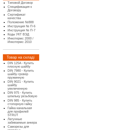
Типовой Договор
Спецификация к
Договору
Сертификат
качества
Положение №888
Инструкция № П-6
Инструкция № П-7
Коды УКТ ВЭД
Инкотермс 2000 /
Инкотермс 2010
Товар на складі
DIN 125A - Купить
плоскую шайбу
DIN 7980 - Купить
шайбу-гровер
пружинную
DIN 9021 - Купить
шайбу
увеличенную
DIN 975 - Купить
шпильку резьбовую
DIN 985 - Купить
стопорную гайку
Гайка канальная
для профилей
STRUT
Латунные
забиваемые анкера
Саморезы для