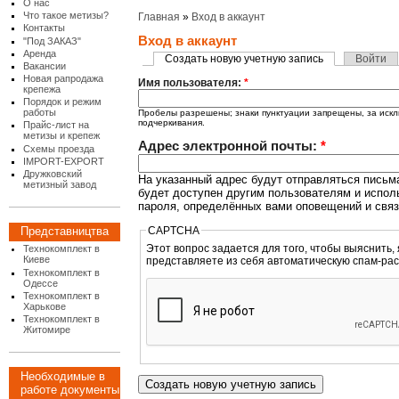
О нас
Что такое метизы?
Главная
»
Вход в аккаунт
Контакты
Вход в аккаунт
"Под ЗАКАЗ"
Аренда
Создать новую учетную запись
Войти
Вакансии
Новая рапродажа
Имя пользователя:
*
крепежа
Порядок и режим
работы
Пробелы разрешены; знаки пунктуации запрещены, за искл
подчеркивания.
Прайс-лист на
метизы и крепеж
Адрес электронной почты:
*
Схемы проезда
IMPORT-EXPORT
Дружковский
На указанный адрес будут отправляться письма
метизный завод
будет доступен другим пользователям и испол
пароля, определённых вами оповещений и связ
CAPTCHA
Представництва
Этот вопрос задается для того, чтобы выяснить, являетесь
Технокомплект в
Киеве
представляете из себя автоматическую спам-рас
Технокомплект в
Одессе
Технокомплект в
Харькове
Технокомплект в
Житомире
Необходимые в
работе документы