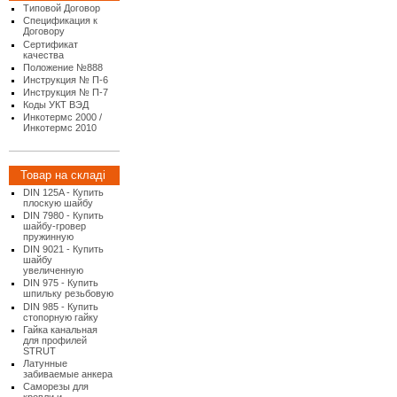
Типовой Договор
Спецификация к
Договору
Сертификат
качества
Положение №888
Инструкция № П-6
Инструкция № П-7
Коды УКТ ВЭД
Инкотермс 2000 /
Инкотермс 2010
Товар на складі
DIN 125A - Купить
плоскую шайбу
DIN 7980 - Купить
шайбу-гровер
пружинную
DIN 9021 - Купить
шайбу
увеличенную
DIN 975 - Купить
шпильку резьбовую
DIN 985 - Купить
стопорную гайку
Гайка канальная
для профилей
STRUT
Латунные
забиваемые анкера
Саморезы для