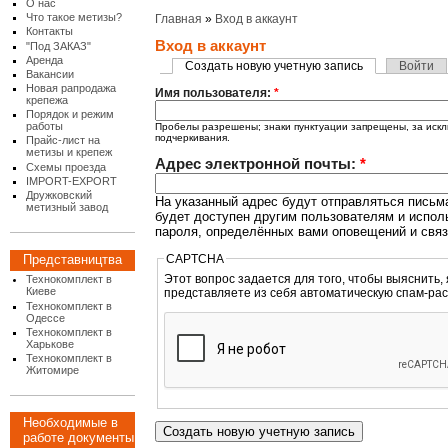
О нас
Что такое метизы?
Главная
»
Вход в аккаунт
Контакты
Вход в аккаунт
"Под ЗАКАЗ"
Аренда
Создать новую учетную запись
Войти
Вакансии
Новая рапродажа
Имя пользователя:
*
крепежа
Порядок и режим
работы
Пробелы разрешены; знаки пунктуации запрещены, за искл
подчеркивания.
Прайс-лист на
метизы и крепеж
Адрес электронной почты:
*
Схемы проезда
IMPORT-EXPORT
Дружковский
На указанный адрес будут отправляться письма
метизный завод
будет доступен другим пользователям и испол
пароля, определённых вами оповещений и связ
CAPTCHA
Представництва
Этот вопрос задается для того, чтобы выяснить, являетесь
Технокомплект в
Киеве
представляете из себя автоматическую спам-рас
Технокомплект в
Одессе
Технокомплект в
Харькове
Технокомплект в
Житомире
Необходимые в
работе документы