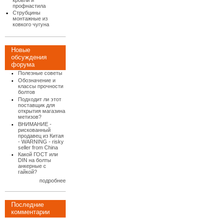
кровли и
профнастила
Струбцины
монтажные из
ковкого чугуна
Новые
обсуждения
форума
Полезные советы
Обозначение и
классы прочности
болтов
Подходит ли этот
поставщик для
открытия магазина
метизов?
ВНИМАНИЕ -
рискованный
продавец из Китая
- WARNING - risky
seller from China
Какой ГОСТ или
DIN на болты
анкерные с
гайкой?
подробнее
Последние
комментарии