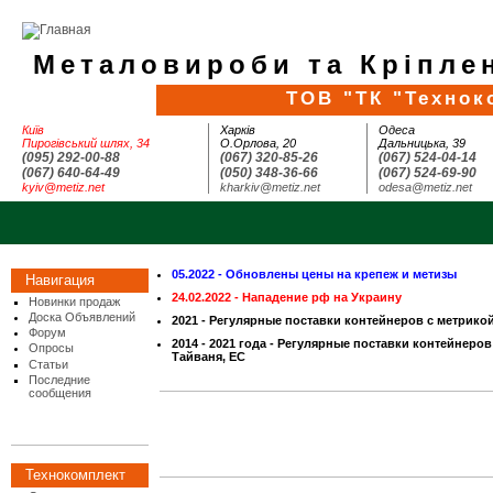
Металовироби та Кріплен
ТОВ "ТК "Технок
Київ
Харків
Одеса
Пирогівський шлях, 34
О.Орлова, 20
Дальницька, 39
(095) 292-00-88
(067) 320-85-26
(067) 524-04-14
(067) 640-64-49
(050) 348-36-66
(067) 524-69-90
kyiv@metiz.net
kharkiv@metiz.net
odesa@metiz.net
05.2022 - Обновлены цены на крепеж и метизы
Навигация
24.02.2022 - Нападение рф на Украину
Новинки продаж
Доска Объявлений
2021 - Регулярные поставки контейнеров с метрико
Форум
2014 - 2021 года - Регулярные поставки контейнеров
Опросы
Тайваня, ЕС
Статьи
Последние
сообщения
Технокомплект