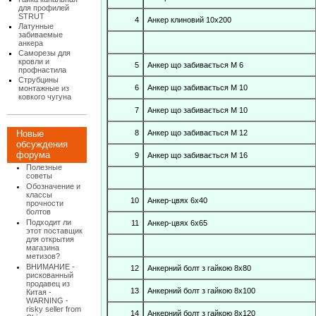
для профилей
STRUT
4
Анкер клиновий 10х200
Латунные
забиваемые
анкера
Саморезы для
кровли и
5
Анкер що забивається М 6
профнастила
Струбцины
6
Анкер що забивається М 10
монтажные из
ковкого чугуна
7
Анкер що забивається М 10
8
Анкер що забивається М 12
Новые
обсуждения
форума
9
Анкер що забивається М 16
Полезные
советы
Обозначение и
классы
10
Анкер-цвях 6х40
прочности
болтов
Подходит ли
11
Анкер-цвях 6х65
этот поставщик
для открытия
магазина
метизов?
ВНИМАНИЕ -
12
Анкерний болт з гайкою 8х80
рискованный
продавец из
13
Анкерний болт з гайкою 8х100
Китая -
WARNING -
risky seller from
14
Анкерний болт з гайкою 8х120