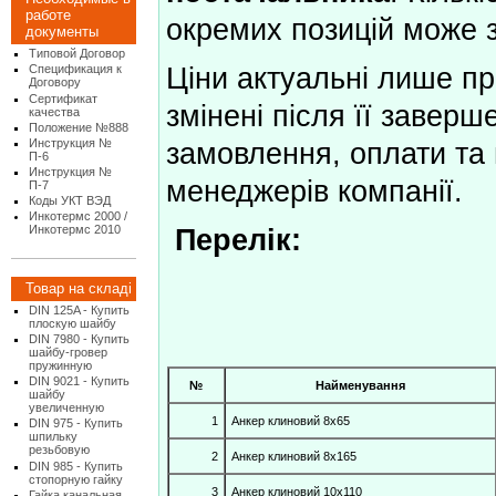
работе
окремих позицій може з
документы
Типовой Договор
Ціни актуальні лише про
Спецификация к
Договору
Сертификат
змінені після її завер
качества
Положение №888
Инструкция №
замовлення, оплати та
П-6
Инструкция №
менеджерів компанії.
П-7
Коды УКТ ВЭД
Инкотермс 2000 /
Инкотермс 2010
Перелік:
Товар на складі
DIN 125A - Купить
плоскую шайбу
DIN 7980 - Купить
шайбу-гровер
пружинную
DIN 9021 - Купить
№
Найменування
шайбу
увеличенную
1
Анкер клиновий 8х65
DIN 975 - Купить
шпильку
резьбовую
2
Анкер клиновий 8х165
DIN 985 - Купить
стопорную гайку
3
Анкер клиновий 10х110
Гайка канальная