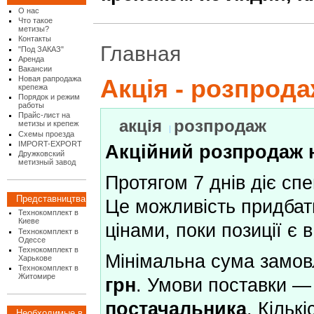
О нас
Что такое
метизы?
Контакты
Главная
"Под ЗАКАЗ"
Аренда
Вакансии
Новая рапродажа
Акція - розпрода
крепежа
Порядок и режим
работы
Прайс-лист на
акція
розпродаж
метизы и крепеж
Схемы проезда
IMPORT-EXPORT
Акційний розпродаж н
Дружковский
метизный завод
Протягом 7 днів діє спе
Представництва
Це можливість придбат
Технокомплект в
Киеве
цінами, поки позиції є в
Технокомплект в
Одессе
Технокомплект в
Мінімальна сума замо
Харькове
Технокомплект в
Житомире
грн
. Умови поставки 
постачальника
. Кільк
Необходимые в