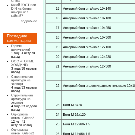
China
Какой ГОСТ или
15
Анкерний болт з гайкою 10х140
DIN на болты
анкерные с
гайкой?
16
Анкерний болт з гайкою 10х180
подробнее
17
Анкерний болт з гайкою 10х250
Последние
18
Анкерний болт з гайкою 10х300
комментарии
Гаряче
19
Анкерний болт з гайкою 12х100
цинкування!
1 год 51 неделя
20
Анкерний болт з гайкою 12х220
назад
ООО «ТОНМЕТ
ХОЛДИНГ»
21
Анкерний болт з гайкою 12х300
3 года 38 недель
назад
Строительная
арматура на
экспорт
22
Анкерний болт з шестигранною головкою 10х1
4 года 33 недели
назад
Строительная
арматура на
экспорт
23
Болт М 6х20
4 года 33 недели
назад
Одноразка
24
Болт М 16х120
оптом: Gillette2
12 лет 42
25
Болт М 12х60x1,5
недели назад
Одноразка
оптом: Gillette2
26
Болт М 14х80х1,5