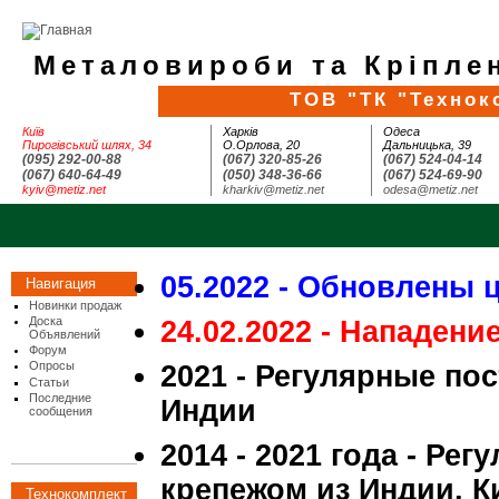
Металовироби та Кріплен
ТОВ "ТК "Технок
Київ
Харків
Одеса
Пирогівський шлях, 34
О.Орлова, 20
Дальницька, 39
(095) 292-00-88
(067) 320-85-26
(067) 524-04-14
(067) 640-64-49
(050) 348-36-66
(067) 524-69-90
kyiv@metiz.net
kharkiv@metiz.net
odesa@metiz.net
05.2022 - Обновлены 
Навигация
Новинки продаж
Доска
24.02.2022 - Нападени
Объявлений
Форум
Опросы
2021 - Регулярные по
Статьи
Последние
Индии
сообщения
2014 - 2021 года - Ре
крепежом из Индии, К
Технокомплект