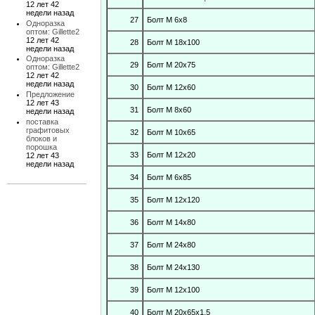
12 лет 42
недели назад
27
Болт М 6х8
Одноразка
оптом: Gillette2
12 лет 42
28
Болт М 18х100
недели назад
Одноразка
29
Болт М 20х75
оптом: Gillette2
12 лет 42
недели назад
30
Болт М 12х60
Предложение
12 лет 43
31
Болт М 8х60
недели назад
поставка
графитовых
32
Болт М 10х65
блоков и
порошка
33
Болт М 12х20
12 лет 43
недели назад
34
Болт М 6х85
35
Болт М 12х120
36
Болт М 14х80
37
Болт М 24х80
38
Болт М 24х130
39
Болт М 12х100
40
Болт М 20х65х1,5