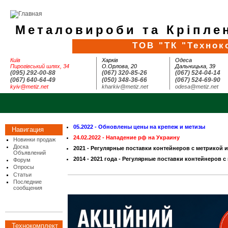
Металовироби та Кріплен
ТОВ "ТК "Технок
Київ
Харків
Одеса
Пирогівський шлях, 34
О.Орлова, 20
Дальницька, 39
(095) 292-00-88
(067) 320-85-26
(067) 524-04-14
(067) 640-64-49
(050) 348-36-66
(067) 524-69-90
kyiv@metiz.net
kharkiv@metiz.net
odesa@metiz.net
05.2022 - Обновлены цены на крепеж и метизы
Навигация
24.02.2022 - Нападение рф на Украину
Новинки продаж
Доска
2021 - Регулярные поставки контейнеров с метрикой 
Объявлений
2014 - 2021 года - Регулярные поставки контейнеров с
Форум
Опросы
Статьи
Последние
сообщения
Технокомплект