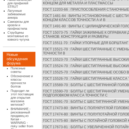
КОНЦОМ ДЛЯ МЕТАЛЛА И ПЛАСТМАССЫ
для профилей
STRUT
ГОСТ 12203-66 : ПРИСПОСОБЛЕНИЯ СТАНОЧНЫЕ
Латунные
забиваемые
ГОСТ 1481-84 : ВИНТЫ УСТАНОВОЧНЫЕ С ШЕС
анкера
КОНЦОМ КЛАССОВ ТОЧНОСТИ А И В
Саморезы для
кровли и
ГОСТ 1491-80 : ВИНТЫ С ЦИЛИНДРИЧЕСКОЙ ГОЛ
профнастила
ГОСТ 15073-75 : ГАЙКИ ЗАЖИМНЫЕ К ОПРАВКА
Струбцины
монтажные из
СТАНКОВ. КОНСТРУКЦИЯ И РАЗМЕРЫ
ковкого чугуна
ГОСТ 15511-70 : ГАЙКИ УПОРНЫЕ ДЛЯ БОРШТАН
ГОСТ 15521-70 : ГАЙКИ ШЕСТИГРАННЫЕ С УМЕ
ТОЧНОСТИ В
Новые
обсуждения
ГОСТ 15523-70 : ГАЙКИ ШЕСТИГРАННЫЕ ВЫСОКИ
форума
ГОСТ 15524-70 : ГАЙКИ ШЕСТИГРАННЫЕ ВЫСОКИ
Полезные
советы
ГОСТ 15525-70 : ГАЙКИ ШЕСТИГРАННЫЕ ОСОБО
Обозначение и
ГОСТ 15526-70 : ГАЙКИ ШЕСТИГРАННЫЕ КЛАССА
классы
прочности
ГОСТ 15589-70 : БОЛТЫ С ШЕСТИГРАННОЙ ГОЛО
болтов
Подходит ли
ГОСТ 15590-70 : БОЛТЫ С ШЕСТИГРАННОЙ УМ
этот поставщик
ПОДГОЛОВКОМ КЛАССА ТОЧНОСТИ С
для открытия
магазина
ГОСТ 15591-70 : БОЛТЫ С ШЕСТИГРАННОЙ УМЕ
метизов?
ГОСТ 17473-80 : ВИНТЫ С ПОЛУКРУГЛОЙ ГОЛОВК
ВНИМАНИЕ -
рискованный
ГОСТ 17474-80 : ВИНТЫ С ПОЛУПОТАЙНОЙ ГОЛО
продавец из
Китая -
ГОСТ 17475-80 : ВИНТЫ С ПОТАЙНОЙ ГОЛОВКОЙ 
WARNING -
risky seller from
ГОСТ 17673-81 : БОЛТЫ С УВЕЛИЧЕННОЙ ПОТА