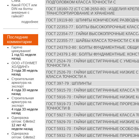
China
ПОДГОЛОВКОМ КЛАССА ТОЧНОСТИ С
Какой ГОСТ или
ГОСТ 18160-72 (СТ СЭВ 2650-80) : ИЗДЕЛИЯ КР
DIN на болты
анкерные с
ТРАНСПОРТИРОВАНИЕ И ХРАНЕНИЕ
гайкой?
ГОСТ 19119-80 : ШТИФТЫ КОНИЧЕСКИЕ РАЗВОДН
подробнее
ГОСТ 22353-77 : БОЛТЫ ВЫСОКОПРОЧНЫЕ КЛАС
ГОСТ 22354-77 : ГАЙКИ ВЫСОКОПРОЧНЫЕ КЛАСС
Последние
ГОСТ 22355-77 : ШАЙБЫ КЛАССА ТОЧНОСТИ С 
комментарии
ГОСТ 24379.0-80 : БОЛТЫ ФУНДАМЕНТНЫЕ. ОБ
Гаряче
цинкування!
ГОСТ 24379.1-80 : БОЛТЫ ФУНДАМЕНТНЫЕ. КОН
1 год 51 неделя
назад
ГОСТ 2524-70 : ГАЙКИ ШЕСТИГРАННЫЕ С УМЕН
ООО «ТОНМЕТ
ТОЧНОСТИ А
ХОЛДИНГ»
3 года 38 недель
ГОСТ 2526-70 : ГАЙКИ ШЕСТИГРАННЫЕ НИЗКИЕ
назад
КЛАССА ТОЧНОСТИ А
Строительная
арматура на
ГОСТ 397-79 : ШПЛИНТЫ
экспорт
4 года 33 недели
ГОСТ 5915-70 : ГАЙКИ ШЕСТИГРАННЫЕ КЛАССА 
назад
ГОСТ 5916-70 : ГАЙКИ ШЕСТИГРАННЫЕ НИЗКИЕ 
Строительная
арматура на
ГОСТ 5919-73 : ГАЙКИ ШЕСТИГРАННЫЕ ПРОРЕЗ
экспорт
ТОЧНОСТИ В
4 года 33 недели
назад
ГОСТ 5927-70 : ГАЙКИ ШЕСТИГРАННЫЕ КЛАССА 
Одноразка
оптом: Gillette2
ГОСТ 5929-70 : ГАЙКИ ШЕСТИГРАННЫЕ НИЗКИЕ 
12 лет 42
ГОСТ 5931-70 : ГАЙКИ ШЕСТИГРАННЫЕ ОСОБО 
недели назад
Одноразка
ГОСТ 5932-73 : ГАЙКИ ШЕСТИГРАННЫЕ ПРОРЕЗ
оптом: Gillette2