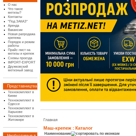
О нас
Что такое
метизы?
Контакты
"Под ЗАКАЗ"
Аренда
Вакансии
Новая рапродажа
крепежа
Порядок и режим
работы
Прайс-лист на
метизы и крепеж
Схемы проезда
IMPORT-EXPORT
Дружковский
метизный завод
Представництва
Технокомплект в
Киеве
Технокомплект в
Одессе
Технокомплект в
Харькове
Технокомплект в
Житомире
Главная
Маш-крепеж : Каталог
Наименование
Необходимые в