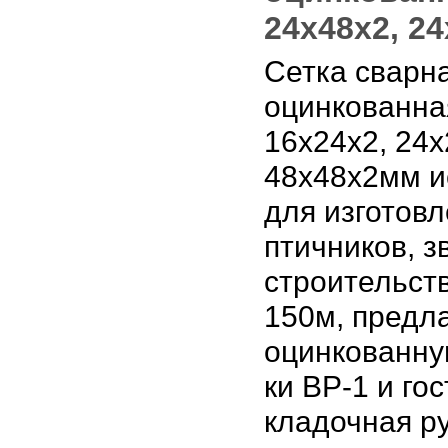
24х48х2, 2
Сетка сварн
оцинкованна
16х24х2, 24х
48х48х2мм и
для изготовл
птичников, з
строительст
150м, предл
оцинкованную
ки ВР-1 и гос
кладочная р