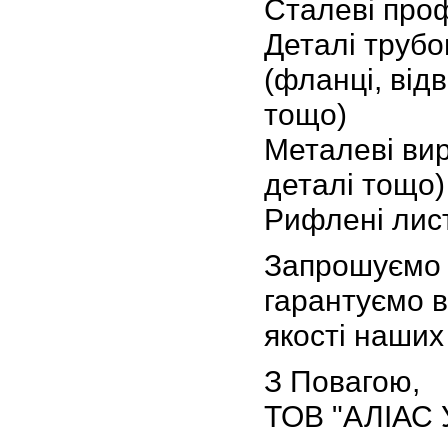
Сталеві проф
Деталі трубо
(фланці, від
тощо)
Металеві вир
деталі тощо)
Рифлені лис
Запрошуємо д
гарантуємо в
якості наших
З Повагою,
ТОВ "АЛІАС 