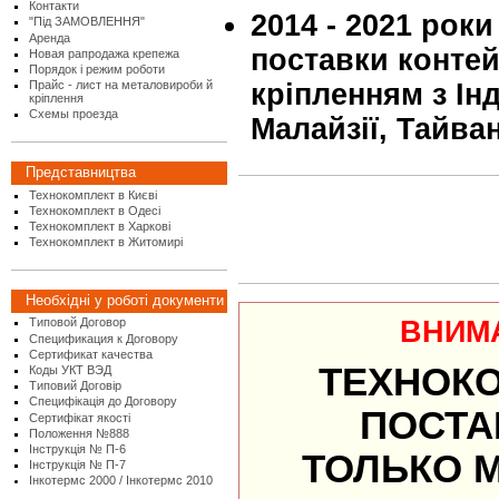
Контакти
2014 - 2021 роки
"Під ЗАМОВЛЕННЯ"
Аренда
поставки контей
Новая рапродажа крепежа
Порядок і режим роботи
Прайс - лист на металовироби й
кріпленням з Інд
кріплення
Схемы проезда
Малайзії, Тайва
Представництва
Технокомплект в Києві
Технокомплект в Одесі
Технокомплект в Харкові
Технокомплект в Житомирі
Необхідні у роботі документи
ВНИМ
Типовой Договор
Спецификация к Договору
Сертификат качества
ТЕХНОК
Коды УКТ ВЭД
Типовий Договір
Специфікація до Договору
ПОСТА
Сертифікат якості
Положення №888
Інструкція № П-6
ТОЛЬКО 
Інструкція № П-7
Інкотермс 2000 / Інкотермс 2010