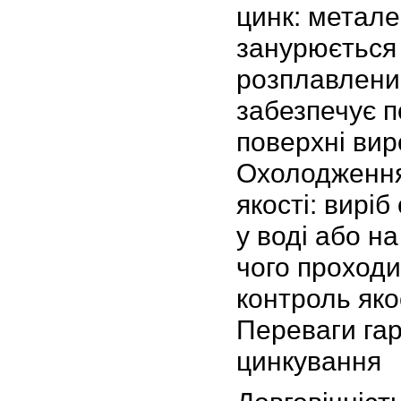
цинк: метале
занурюється 
розплавлени
забезпечує п
поверхні вир
Охолодження
якості: вирі
у воді або на
чого проход
контроль яко
Переваги га
цинкування