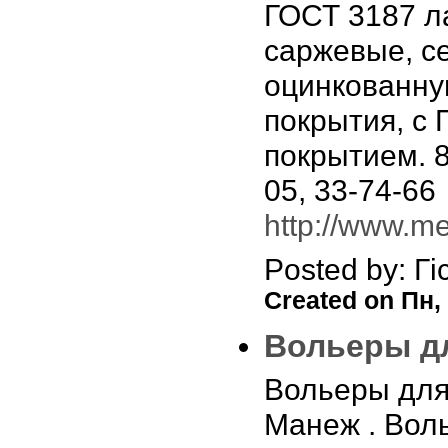
ГОСТ 3187 л
саржевые, с
оцинкованну
покрытия, с
покрытием. 8
05, 33-74-66
http://www.met
Posted by: Гі
Created on Пн, 
Вольеры д
Вольеры для
Манеж . Вол