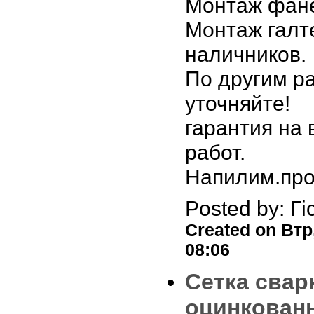
Монтаж фан
Монтаж галт
наличников.
По другим р
уточняйте!
гарантия на 
работ.
Напилим.пр
Posted by: Гі
Created on Втр,
08:06
Сетка свар
оцинкованн