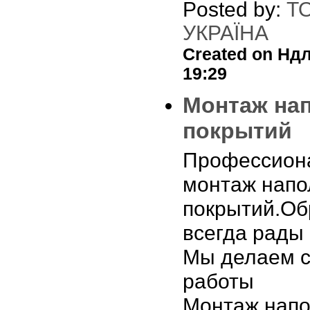
Posted by:
Т
УКРАЇНА
Created on Ндл,
19:29
Монтаж на
покрытий
Профессион
монтаж нап
покрытий.О
всегда рады
Мы делаем 
работы
Монтаж напо