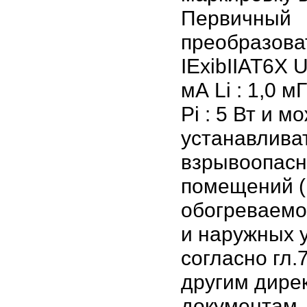
Первичный
преобразова
IExibIIAT6X Ui
мА Li : 1,0 м
Pi : 5 Вт и м
устанавлива
взрывоопасн
помещений (
обогреваемо
и наружных 
согласно гл.
другим дире
документам,