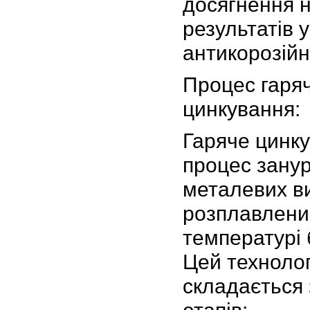
досягнення 
результатів у
антикорозійн
Процес гаря
цинкування:
Гаряче цинку
процес зану
металевих ви
розплавлени
температурі 
Цей техноло
складається 