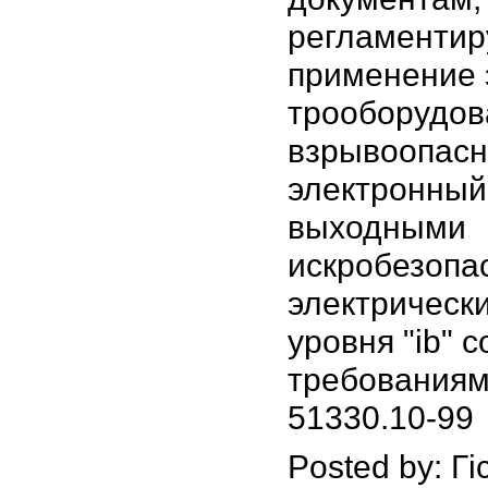
регламенти
применение 
трооборудов
взрывоопасн
электронный
выходными
искробезоп
электрическ
уровня "ib" 
требованиям
51330.10-99
Posted by: Гі