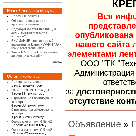
КРЕ
Нові обговорення форуму
Вся инф
Полезные советы
Обозначение и классы
представле
прочности болтов
Подходит ли этот поставщик
опубликована
для открытия магазина
метизов?
ВНИМАНИЕ - рискованный
нашего сайта 
продавец из Китая - WARNING -
risky seller from China
элементами лент
Какой ГОСТ или DIN на болты
анкерные с гайкой?
ООО "ТК "Тех
далі...
Администрация 
Останні коментарі
ответст
Гаряче цинкування!
1 рік 1 тиждень тому
за
достоверност
ООО «ТОНМЕТ ХОЛДИНГ»
3 роки 38 тижнів тому
Строительная арматура на
отсутствие кон
экспорт
4 роки 33 тижня тому
Строительная арматура на
экспорт
4 роки 33 тижня тому
Объявление
»
Одноразка оптом: Gillette2
12 років 42 тижня тому
Одноразка оптом: Gillette2
12 років 42 тижня тому