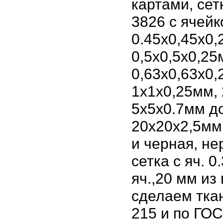
картами, сет
3826 с ячейк
0.45х0,45х0,
0,5х0,5х0,25
0,63х0,63х0,
1х1х0,25мм, 
5х5х0.7мм до
20х20х2,5мм
и черная, н
сетка с яч. 
яч.,20 мм из
сделаем тка
215 и по ГОС