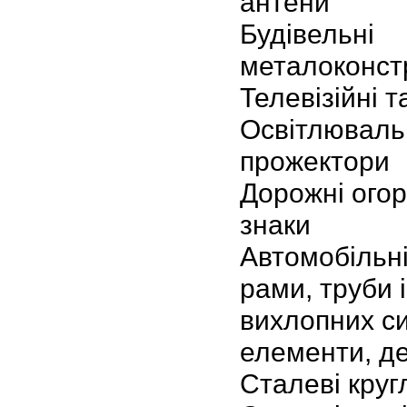
антени
Будівельні
металоконстр
Телевізійні т
Освітлювальн
прожектори
Дорожні ого
знаки
Автомобільні
рами, труби і
вихлопних си
елементи, де
Сталеві круг