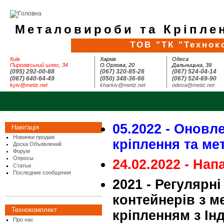
Металовироби та Кріплен
ТОВ "ТК "Технок
Київ
Харків
Одеса
Пирогівський шлях, 34
О.Орлова, 20
Дальницька, 39
(095) 292-00-88
(067) 320-85-26
(067) 524-04-14
(067) 640-64-49
(050) 348-36-66
(067) 524-69-90
kyiv@metiz.net
kharkiv@metiz.net
odesa@metiz.net
05.2022 - Оновле
Навіґація
Новинки продаж
кріплення та м
Доска Объявлений
Форум
Опросы
24.02.2022 - Нап
Статьи
Последние сообщения
2021 - Регулярн
контейнерів з 
Технокомплект
кріпленням з Інд
Про нас