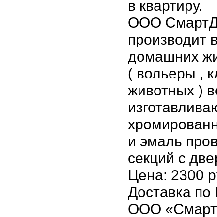
в квартиру.
ООО СмартДо
производит 
домашних ж
( вольеры , 
животных ) 
изготавлива
хромирован
и эмаль пров
секций с две
Цена: 2300 р
Доставка по
ООО «Смарт