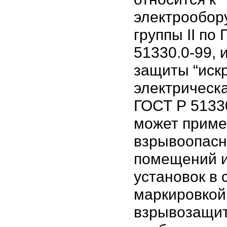
электрообор
группы II по
51330.0-99, 
защиты “иск
электрическа
ГОСТ Р 5133
может приме
взрывоопасн
помещений 
установок в 
маркировкой
взрывозащи