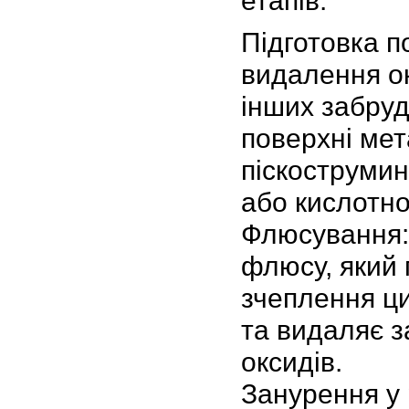
етапів:
Підготовка п
видалення ок
інших забруд
поверхні ме
піскострумин
або кислотно
Флюсування:
флюсу, який
зчеплення ц
та видаляє 
оксидів.
Занурення у