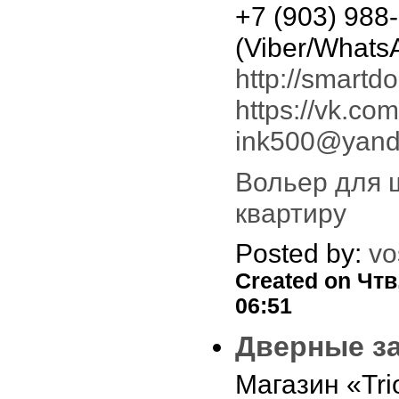
+7 (903) 988
(Viber/Whats
http://smartd
https://vk.co
ink500@yand
Вольер для 
квартиру
Posted by:
vo
Created on Чтв,
06:51
Дверные з
Магазин «Tr