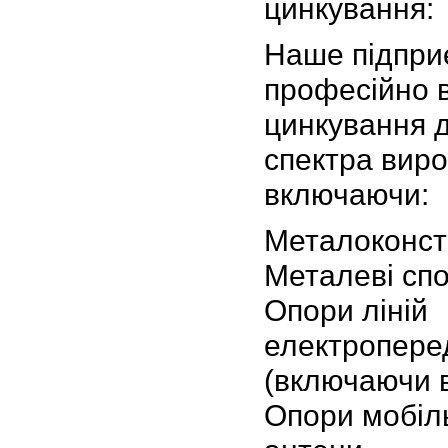
цинкування:
Наше підпри
професійно 
цинкування 
спектра виро
включаючи:
Металоконстр
Металеві сп
Опори ліній
електропере
(включаючи в
Опори мобіль