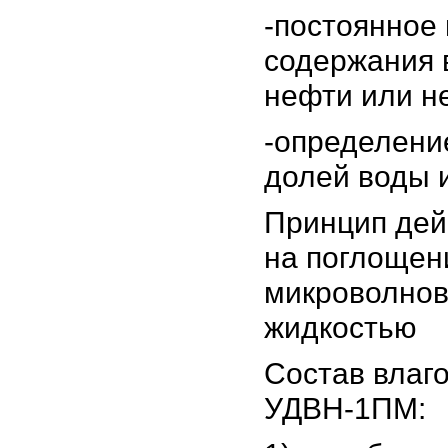
-постоянное
содержания 
нефти или н
-определени
долей воды 
Принцип дей
на поглощен
микроволнов
жидкостью
Состав влаг
УДВН-1ПМ: