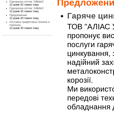
Предложени
Одноразка оптом: Gillette2
12 років 42 тижня тому
Одноразка оптом: Gillette2
12 років 42 тижня тому
Гаряче цин
Предложение
12 років 43 тижня тому
поставка графитовых блоков и
ТОВ "АЛІАС 
порошка
12 років 43 тижня тому
пропонує вис
послуги гаря
цинкування,
надійний зах
металоконстр
корозії.
Ми використ
передові техн
обладнання 