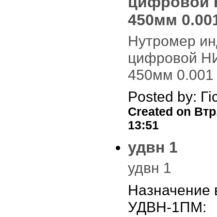
цифровой 
450мм 0.00
Нутромер ин
цифровой Н
450мм 0.001
Posted by: Гі
Created on Втр,
13:51
удвн 1
удвн 1
Назначение 
УДВН-1ПМ: