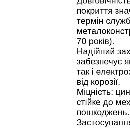
Довговічніст
покриття зн
термін служ
металоконстр
70 років).
Надійний зах
забезпечує я
так і електро
від корозії.
Міцність: ци
стійке до ме
пошкоджень.
Застосування