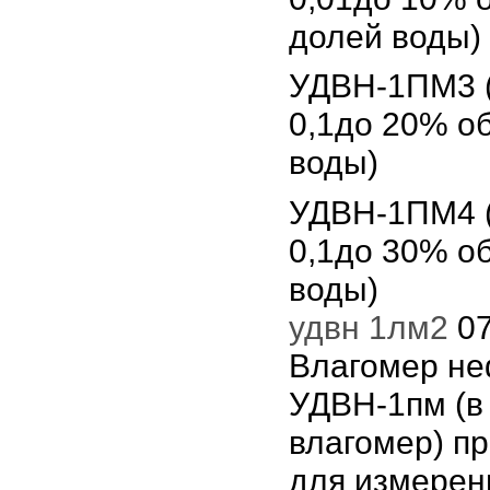
долей воды)
УДВН-1ПМ3 (
0,1до 20% о
воды)
УДВН-1ПМ4 (
0,1до 30% о
воды)
удвн 1лм2
07
Влагомер не
УДВН-1пм (в
влагомер) п
для измерен