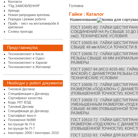
Контакти
Головна
"Під ЗАМОВЛЕННЯ"
Аренда
Гайки : Каталог
Новая рапродажа крепежа
Порядок і режим роботи
Наименование
Прайс - лист на металовироби й
ГОСТ 10495-80 : ГАЙКИ ШЕСТИГР
кріплення
СОЕДИНЕНИЙ НА Ру СВЫШЕ 10 ДО 10
Схемы проезда
см2). ТЕХНИЧЕСКИЕ УСЛОВИЯ
ГОСТ 10605-94 : ГАЙКИ ШЕСТИГР
СВЫШЕ 48 мм КЛАССА ТОЧНОСТИ В
Представництва
ГОСТ 10606-72 : ГАЙКИ ШЕСТИГР
Технокомплект в Києві
РЕЗЬБЫ СВЫШЕ 48 ММ (НОРМАЛЬН
Технокомплект в Одесі
РАЗМЕРЫ
Технокомплект в Харкові
Технокомплект в Житомирі
ГОСТ 10607-94 (ИСО 4035-86) : Г
ФАСКОЙ) С ДИАМЕТРОМ РЕЗЬБЫ СВ
ТЕХНИЧЕСКИЕ УСЛОВИИ
Необхідні у роботі документи
ГОСТ 10608-72 : ГАЙКИ ШЕСТИГР
РАЗМЕРОМ «ПОД КЛЮЧ» С ДИАМЕТ
Типовой Договор
(ПОВЫШЕННОЙ ТОЧНОСТИ). КОНСТ
Спецификация к Договору
Сертификат качества
ГОСТ 10609-72 : ГАЙКИ ШЕСТИГРА
Коды УКТ ВЭД
УМЕНЬШЕННЫМ РАЗМЕРОМ «ПОД К
Типовий Договір
СВЫШЕ 48 ММ (ПОВЫШЕННОЙ ТОЧН
Специфікація до Договору
РАЗМЕРЫ
Сертифікат якості
ГОСТ 10610-72 : ГАЙКИ ШЕСТИГР
Положення №888
РАЗМЕРОМ «ПОД КЛЮЧ» С ДИАМЕТ
Інструкція № П-6
(ПОВЫШЕННОЙ ТОЧНОСТИ). КОНСТ
Інструкція № П-7
Інкотермс 2000 / Інкотермс 2010
ГОСТ 11532-93 : ГАЙКИ ДЛЯ БОЛТ