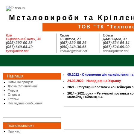
Металовироби та Кріплен
ТОВ "ТК "Технок
Київ
Харків
Одеса
Пирогівський шлях, 34
О.Орлова, 20
Дальницька, 39
(095) 292-00-88
(067) 320-85-26
(067) 524-04-14
(067) 640-64-49
(050) 348-36-66
(067) 524-69-90
kyiv@metiz.net
kharkiv@metiz.net
odesa@metiz.net
05.2022 - Оновлення цін на кріплення т
Навіґація
24.02.2022 - Напад рф на Україну
Новинки продаж
Доска Объявлений
2021 - Регулярні поставки контейнерів з
Форум
2014 - 2021 роки - Регулярні поставки ко
Опросы
Малайзії, Тайваня, ЄС
Статьи
Последние сообщения
Технокомплект
Про нас