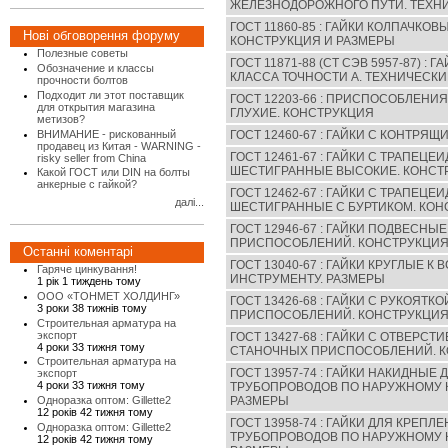
ЖЕЛЕЗНОДОРОЖНОГО ПУТИ. ТЕХН
ГОСТ 11860-85 : ГАЙКИ КОЛПАЧКОВ
Нові обговорення форуму
КОНСТРУКЦИЯ И РАЗМЕРЫ
Полезные советы
ГОСТ 11871-88 (CT СЭВ 5957-87) :
Обозначение и классы
КЛАССА ТОЧНОСТИ А. ТЕХНИЧЕСК
прочности болтов
Подходит ли этот поставщик
ГОСТ 12203-66 : ПРИСПОСОБЛЕНИ
для открытия магазина
ГЛУХИЕ. КОНСТРУКЦИЯ
метизов?
ВНИМАНИЕ - рискованный
ГОСТ 12460-67 : ГАЙКИ С КОНТРЯ
продавец из Китая - WARNING -
ГОСТ 12461-67 : ГАЙКИ С ТРАПЕЦ
risky seller from China
ШЕСТИГРАННЫЕ ВЫСОКИЕ. КОНСТ
Какой ГОСТ или DIN на болты
анкерные с гайкой?
ГОСТ 12462-67 : ГАЙКИ С ТРАПЕЦ
далі...
ШЕСТИГРАННЫЕ С БУРТИКОМ. КОН
ГОСТ 12946-67 : ГАЙКИ ПОДВЕСНЫ
ПРИСПОСОБЛЕНИЙ. КОНСТРУКЦИ
Останні коментарі
ГОСТ 13040-67 : ГАЙКИ КРУГЛЫЕ 
Гаряче цинкування!
ИНСТРУМЕНТУ. РАЗМЕРЫ
1 рік 1 тиждень тому
ООО «ТОНМЕТ ХОЛДИНГ»
ГОСТ 13426-68 : ГАЙКИ С РУКОЯТ
3 роки 38 тижнів тому
ПРИСПОСОБЛЕНИЙ. КОНСТРУКЦИЯ
Строительная арматура на
экспорт
ГОСТ 13427-68 : ГАЙКИ С ОТВЕРСТ
4 роки 33 тижня тому
СТАНОЧНЫХ ПРИСПОСОБЛЕНИЙ. К
Строительная арматура на
ГОСТ 13957-74 : ГАЙКИ НАКИДНЫЕ
экспорт
4 роки 33 тижня тому
ТРУБОПРОВОДОВ ПО НАРУЖНОМУ К
РАЗМЕРЫ
Одноразка оптом: Gillette2
12 років 42 тижня тому
ГОСТ 13958-74 : ГАЙКИ ДЛЯ КРЕП
Одноразка оптом: Gillette2
ТРУБОПРОВОДОВ ПО НАРУЖНОМУ К
12 років 42 тижня тому