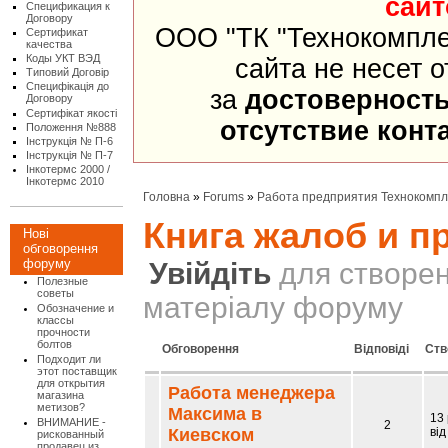
сайт
Спецификация к
Договору
ООО "ТК "Технокомпле
Сертификат
качества
Коды УКТ ВЭД
сайта не несет 
Типовий Договір
Специфікація до
за
достоверност
Договору
Сертифікат якості
отсутствие конт
Положення №888
Інструкція № П-6
Інструкція № П-7
Інкотермс 2000 /
Інкотермс 2010
Головна
»
Forums
»
Работа предприятия Технокомпл
Книга жалоб и 
Нові
обговорення
форуму
Увійдіть
для створен
Полезные
советы
матеріалу форуму
Обозначение и
классы
прочности
болтов
Обговорення
Відповіді
Ств
Подходит ли
этот поставщик
для открытия
Работа менеджера
магазина
метизов?
Максима в
13 
ВНИМАНИЕ -
2
Киевском
ві
рискованный
продавец из