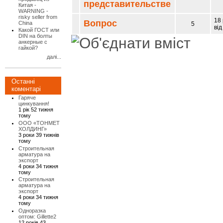
представительстве
Китая -
WARNING -
risky seller from
18 
Вопрос
China
5
від
Какой ГОСТ или
DIN на болты
анкерные с
гайкой?
далі...
Останні
коментарі
Гаряче
цинкування!
1 рік 52 тижня
тому
ООО «ТОНМЕТ
ХОЛДИНГ»
3 роки 39 тижнів
тому
Строительная
арматура на
экспорт
4 роки 34 тижня
тому
Строительная
арматура на
экспорт
4 роки 34 тижня
тому
Одноразка
оптом: Gillette2
12 років 43