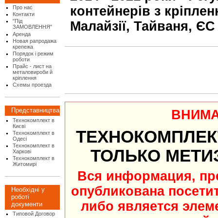
контейнерів з кріпленн
Про нас
Контакти
"Під
Малайзії, Тайваня, ЄС
ЗАМОВЛЕННЯ"
Аренда
Новая рапродажа
крепежа
Порядок і режим
роботи
Прайс - лист на
металовироби й
кріплення
Схемы проезда
Представництва
ВНИМА
Технокомплект в
Києві
ТЕХНОКОМПЛЕК
Технокомплект в
Одесі
Технокомплект в
ТОЛЬКО МЕТИ
Харкові
Технокомплект в
Житомирі
Вся информация, пр
опубликована посети
Необхідні у
роботі
либо является элем
документи
Типовой Договор