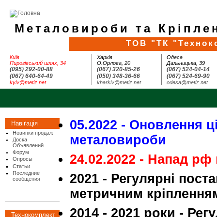
Металовироби та Кріплен
ТОВ "ТК "Технок
Київ
Харків
Одеса
Пирогівський шлях, 34
О.Орлова, 20
Дальницька, 39
(095) 292-00-88
(067) 320-85-26
(067) 524-04-14
(067) 640-64-49
(050) 348-36-66
(067) 524-69-90
kyiv@metiz.net
kharkiv@metiz.net
odesa@metiz.net
05.2022 - Оновлення ц
Навіґація
Новинки продаж
металовироби
Доска
Объявлений
Форум
24.02.2022 - Напад рф 
Опросы
Статьи
Последние
2021 - Регулярні пост
сообщения
метричним кріпленням 
2014 - 2021 роки - Рег
Технокомплект