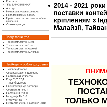
Контакти
2014 - 2021 роки
"Під ЗАМОВЛЕННЯ"
Аренда
поставки контей
Новая рапродажа крепежа
Порядок і режим роботи
Прайс - лист на металовироби й
кріпленням з Інд
кріплення
Схемы проезда
Малайзії, Тайва
Представництва
Технокомплект в Києві
Технокомплект в Одесі
Технокомплект в Харкові
Технокомплект в Житомирі
Необхідні у роботі документи
ВНИМ
Типовой Договор
Спецификация к Договору
Сертификат качества
ТЕХНОК
Коды УКТ ВЭД
Типовий Договір
Специфікація до Договору
ПОСТА
Сертифікат якості
Положення №888
Інструкція № П-6
ТОЛЬКО 
Інструкція № П-7
Інкотермс 2000 / Інкотермс 2010