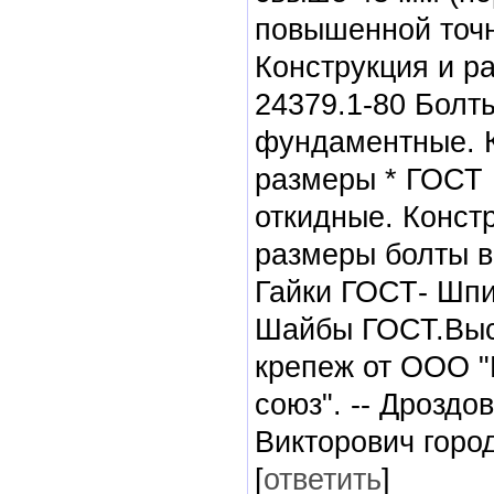
повышенной точн
Конструкция и р
24379.1-80 Болт
фундаментные. К
размеры * ГОСТ 
откидные. Конст
размеры болты в
Гайки ГОСТ- Шпи
Шайбы ГОСТ.Вы
крепеж от ООО 
союз". -- Дроздо
Викторович горо
[
ответить
]