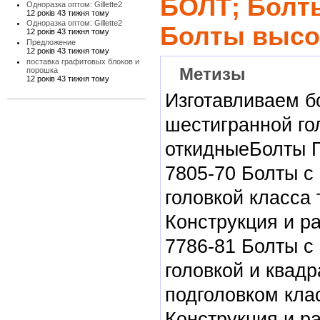
БОЛТ; Болт
Одноразка оптом: Gillette2
12 років 43 тижня тому
Одноразка оптом: Gillette2
Болты высо
12 років 43 тижня тому
Предложение
12 років 43 тижня тому
поставка графитовых блоков и
Метизы
порошка
12 років 43 тижня тому
Изготавливаем б
шестигранной го
откидныеБолты 
7805-70 Болты с
головкой класса 
Конструкция и р
7786-81 Болты с
головкой и квад
подголовком кла
Конструкция и р