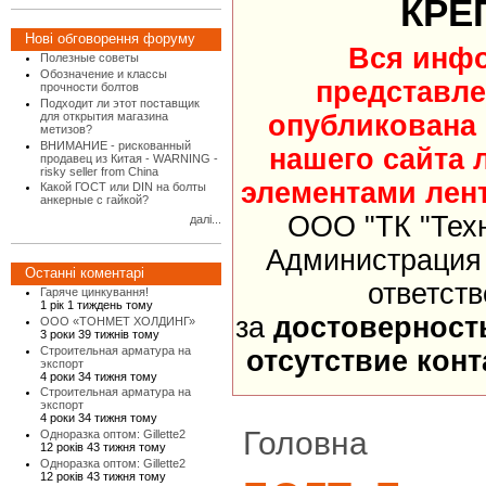
КРЕ
Нові обговорення форуму
Вся инф
Полезные советы
Обозначение и классы
представле
прочности болтов
Подходит ли этот поставщик
опубликована
для открытия магазина
метизов?
ВНИМАНИЕ - рискованный
нашего сайта 
продавец из Китая - WARNING -
risky seller from China
элементами лент
Какой ГОСТ или DIN на болты
анкерные с гайкой?
ООО "ТК "Тех
далі...
Администрация 
Останні коментарі
ответст
Гаряче цинкування!
1 рік 1 тиждень тому
за
достоверност
ООО «ТОНМЕТ ХОЛДИНГ»
3 роки 39 тижнів тому
Строительная арматура на
отсутствие кон
экспорт
4 роки 34 тижня тому
Строительная арматура на
экспорт
4 роки 34 тижня тому
Головна
Одноразка оптом: Gillette2
12 років 43 тижня тому
Одноразка оптом: Gillette2
12 років 43 тижня тому