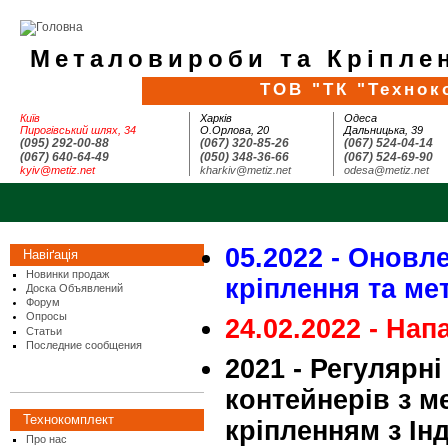
Металовироби та Кріплен
ТОВ "ТК "Технок
Київ
Харків
Одеса
Пирогівський шлях, 34
О.Орлова, 20
Дальницька, 39
(095) 292-00-88
(067) 320-85-26
(067) 524-04-14
(067) 640-64-49
(050) 348-36-66
(067) 524-69-90
kyiv@metiz.net
kharkiv@metiz.net
odesa@metiz.net
05.2022 - Оновле
Навіґація
Новинки продаж
кріплення та м
Доска Объявлений
Форум
Опросы
24.02.2022 - Нап
Статьи
Последние сообщения
2021 - Регулярн
контейнерів з 
Технокомплект
кріпленням з Інд
Про нас