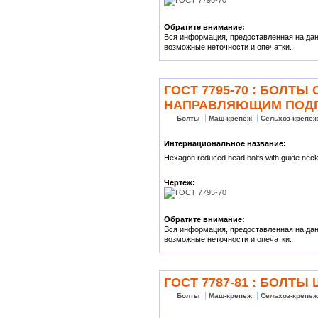
Обратите внимание:
Вся информация, предоставленная на данн
возможные неточности и опечатки.
ГОСТ 7795-70 : БОЛТ
НАПРАВЛЯЮЩИМ ПОДГ
Болты
Маш-крепеж
Сельхоз-крепе
Интернациональное название:
Hexagon reduced head bolts with guide neck
Чертеж:
Обратите внимание:
Вся информация, предоставленная на данн
возможные неточности и опечатки.
ГОСТ 7787-81 : БОЛТ
Болты
Маш-крепеж
Сельхоз-крепе