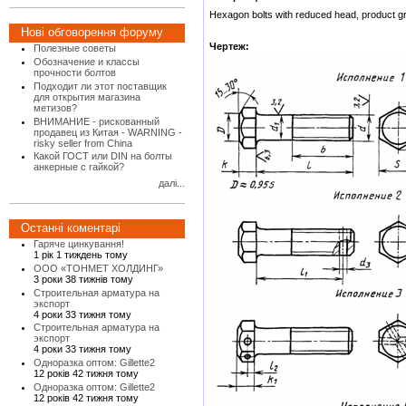
Hexagon bolts with reduced head, product g
Нові обговорення форуму
Чертеж:
Полезные советы
Обозначение и классы
прочности болтов
Подходит ли этот поставщик
для открытия магазина
метизов?
ВНИМАНИЕ - рискованный
продавец из Китая - WARNING -
risky seller from China
Какой ГОСТ или DIN на болты
анкерные с гайкой?
далі...
Останні коментарі
Гаряче цинкування!
1 рік 1 тиждень тому
ООО «ТОНМЕТ ХОЛДИНГ»
3 роки 38 тижнів тому
Строительная арматура на
экспорт
4 роки 33 тижня тому
Строительная арматура на
экспорт
4 роки 33 тижня тому
Одноразка оптом: Gillette2
12 років 42 тижня тому
Одноразка оптом: Gillette2
12 років 42 тижня тому