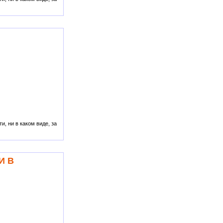
, ни в каком виде, за
И В