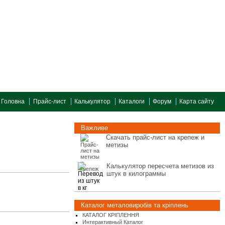
Головна
Прайс-лист
Калькулятор
Каталоги
Форум
Карта сайту
Важливе
Скачать прайс-лист на крепеж и
метизы
Калькулятор пересчета метизов из
штук в килограммы
Каталог металовиробів та кріплень
КАТАЛОГ КРІПЛЕННЯ
Интерактивный Каталог