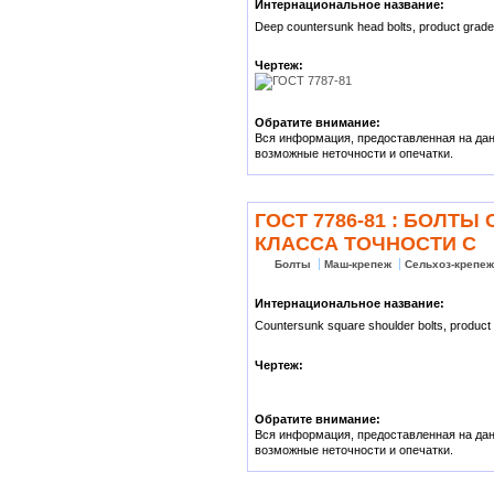
Интернациональное название:
Deep countersunk head bolts, product grade
Чертеж:
Обратите внимание:
Вся информация, предоставленная на данн
возможные неточности и опечатки.
ГОСТ 7786-81 : БОЛТ
КЛАССА ТОЧНОСТИ С
Болты
Маш-крепеж
Сельхоз-крепе
Интернациональное название:
Countersunk square shoulder bolts, product
Чертеж:
Обратите внимание:
Вся информация, предоставленная на данн
возможные неточности и опечатки.