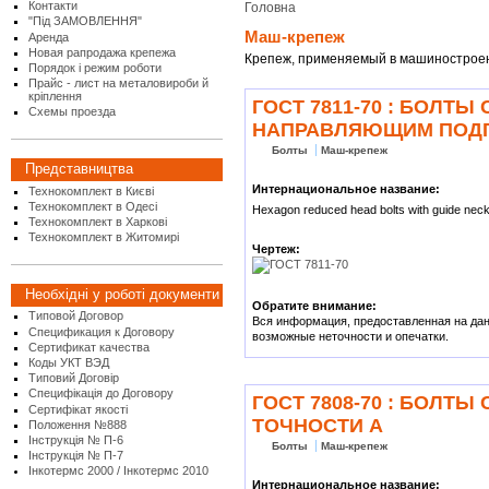
Контакти
Головна
"Під ЗАМОВЛЕННЯ"
Маш-крепеж
Аренда
Новая рапродажа крепежа
Крепеж, применяемый в машинострое
Порядок і режим роботи
Прайс - лист на металовироби й
кріплення
ГОСТ 7811-70 : БОЛТ
Схемы проезда
НАПРАВЛЯЮЩИМ ПОДГ
Болты
Маш-крепеж
Представництва
Интернациональное название:
Технокомплект в Києві
Технокомплект в Одесі
Hexagon reduced head bolts with guide neck
Технокомплект в Харкові
Технокомплект в Житомирі
Чертеж:
Необхідні у роботі документи
Обратите внимание:
Типовой Договор
Вся информация, предоставленная на данн
Спецификация к Договору
возможные неточности и опечатки.
Сертификат качества
Коды УКТ ВЭД
Типовий Договір
Специфікація до Договору
ГОСТ 7808-70 : БОЛ
Сертифікат якості
ТОЧНОСТИ А
Положення №888
Інструкція № П-6
Болты
Маш-крепеж
Інструкція № П-7
Інкотермс 2000 / Інкотермс 2010
Интернациональное название: