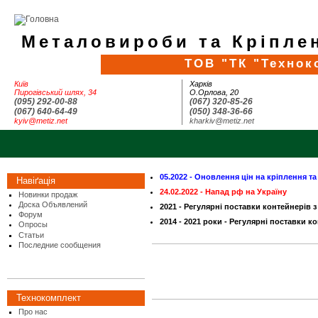
Металовироби та Кріплен
ТОВ "ТК "Технок
Київ
Харків
Пирогівський шлях, 34
О.Орлова, 20
(095) 292-00-88
(067) 320-85-26
(067) 640-64-49
(050) 348-36-66
kyiv@metiz.net
kharkiv@metiz.net
05.2022 - Оновлення цін на кріплення т
Навіґація
24.02.2022 - Напад рф на Україну
Новинки продаж
Доска Объявлений
2021 - Регулярні поставки контейнерів з
Форум
2014 - 2021 роки - Регулярні поставки ко
Опросы
Статьи
Последние сообщения
Технокомплект
Про нас