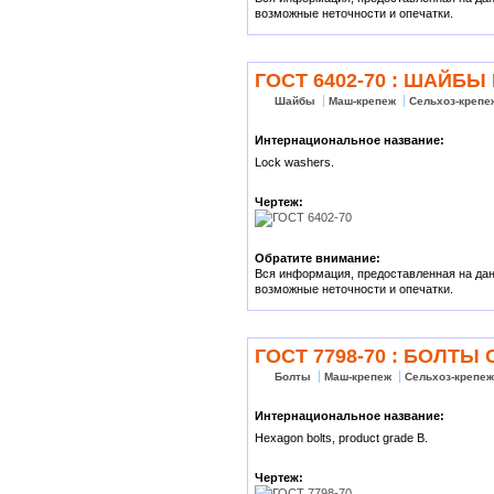
возможные неточности и опечатки.
ГОСТ 6402-70 : ШАЙБ
Шайбы
Маш-крепеж
Сельхоз-крепе
Интернациональное название:
Lock washers.
Чертеж:
Обратите внимание:
Вся информация, предоставленная на данн
возможные неточности и опечатки.
ГОСТ 7798-70 : БОЛТ
Болты
Маш-крепеж
Сельхоз-крепе
Интернациональное название:
Hexagon bolts, product grade B.
Чертеж: