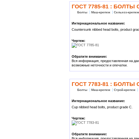
ГОСТ 7785-81 : БОЛТ
Болты
Маш-крепеж
Сельхоз-крепе
Интернациональное название:
Countersunk nibbed head bolts, product gra
Чертеж:
Обратите внимание:
Вся информация, предоставленная на данн
возможные неточности и опечатки.
ГОСТ 7783-81 : БОЛТ
Болты
Маш-крепеж
Строй-крепеж
Интернациональное название:
Cup nibbed head bolts, product grade C.
Чертеж:
Обратите внимание:
Вся информация, предоставленная на данн