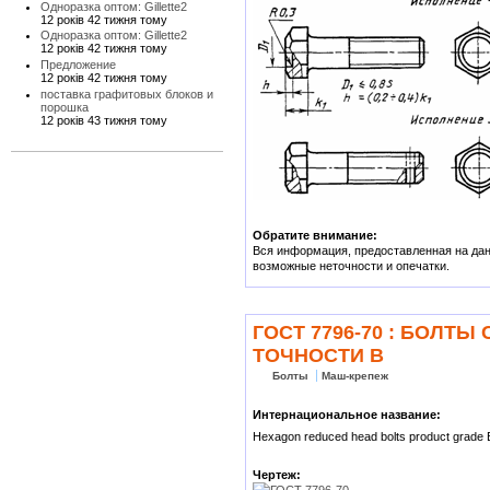
Одноразка оптом: Gillette2
12 років 42 тижня тому
Одноразка оптом: Gillette2
12 років 42 тижня тому
Предложение
12 років 42 тижня тому
поставка графитовых блоков и
порошка
12 років 43 тижня тому
Обратите внимание:
Вся информация, предоставленная на данн
возможные неточности и опечатки.
ГОСТ 7796-70 : БОЛ
ТОЧНОСТИ В
Болты
Маш-крепеж
Интернациональное название:
Hexagon reduced head bolts product grade 
Чертеж: