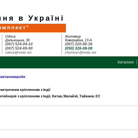
ня в Україні
омплект"
Одеса
Житомир
Дальницька, 39
Комерційна, 13-А
(067) 524-04-14
(067) 320-86-36
(067) 524-69-90
(050) 326-08-08
odesa@metiz.net
zhytomyr@metiz.net
Каталоги
а металовироби
 метричним кріпленням з Індії
нтейнерів з кріпленням з Індії, Китая, Малайзії, Тайваня, ЄС