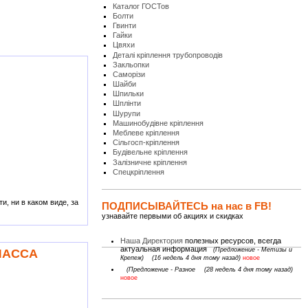
Каталог ГОСТов
Болти
Гвинти
Гайки
Цвяхи
Деталі кріплення трубопроводів
Закльопки
Саморізи
Шайби
Шпильки
Шплінти
Шурупи
Машинобудівне кріплення
Меблеве кріплення
Сільгосп-кріплення
Будівельне кріплення
Залізничне кріплення
Спецкріплення
, ни в каком виде, за
ПОДПИСЫВАЙТЕСЬ на нас в FB!
узнавайте первыми об акциях и скидках
Наша Директория
полезных ресурсов, всегда
актуальная информация
(Предложение - Метизы и
ЛАССА
Крепеж)
(16 недель 4 дня тому назад)
новое
(Предложение - Разное
(28 недель 4 дня тому назад)
новое