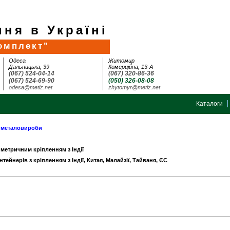
ня в Україні
омплект"
Одеса
Житомир
Дальницька, 39
Комерційна, 13-А
(067) 524-04-14
(067) 320-86-36
(067) 524-69-90
(050) 326-08-08
odesa@metiz.net
zhytomyr@metiz.net
Каталоги
а металовироби
 метричним кріпленням з Індії
нтейнерів з кріпленням з Індії, Китая, Малайзії, Тайваня, ЄС