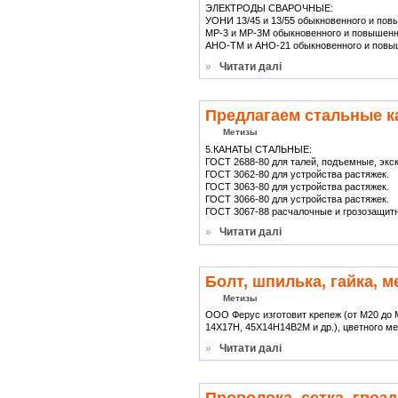
ЭЛЕКТРОДЫ СВАРОЧНЫЕ:
УОНИ 13/45 и 13/55 обыкновенного и повы
МР-3 и МР-3М обыкновенного и повышенно
АНО-ТМ и АНО-21 обыкновенного и повыш
»
Читати далі
Предлагаем стальные к
Метизы
5.КАНАТЫ СТАЛЬНЫЕ:
ГОСТ 2688-80 для талей, подъемные, экск
ГОСТ 3062-80 для устройства растяжек.
ГОСТ 3063-80 для устройства растяжек.
ГОСТ 3066-80 для устройства растяжек.
ГОСТ 3067-88 расчалочные и грозозащит
»
Читати далі
Болт, шпилька, гайка, 
Метизы
ООО Ферус изготовит крепеж (от М20 до 
14Х17Н, 45Х14Н14В2М и др.), цветного м
»
Читати далі
Проволока, сетка, гвоз