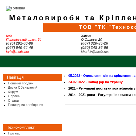
Металовироби та Кріплен
ТОВ "ТК "Технок
Київ
Харків
Пирогівський шлях, 34
О.Орлова, 20
(095) 292-00-88
(067) 320-85-26
(067) 640-64-49
(050) 348-36-66
kyiv@metiz.net
kharkiv@metiz.net
05.2022 - Оновлення цін на кріплення т
Навіґація
24.02.2022 - Напад рф на Україну
Новинки продаж
Доска Объявлений
2021 - Регулярні поставки контейнерів з
Форум
2014 - 2021 роки - Регулярні поставки ко
Опросы
Статьи
Последние сообщения
Технокомплект
Про нас