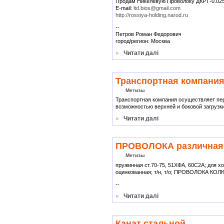
Продам Никелевую Проволоку ДКРТ-0.025-
E-mail:
ltd.bios@gmail.com
http://rossiya-holding.narod.ru
--
Петров Роман Федорович
город/регион: Москва
»
Читати далі
Транспортная компания
Метизы
Транспортная компания осуществляет пер
возможностью верхней и боковой загрузки
»
Читати далі
ПРОВОЛОКА различная
Метизы
пружинная ст.70-75, 51ХФА, 60С2А; для х
оцинкованная; т/н, т/о; ПРОВОЛОКА 
--
»
Читати далі
Канат стальной