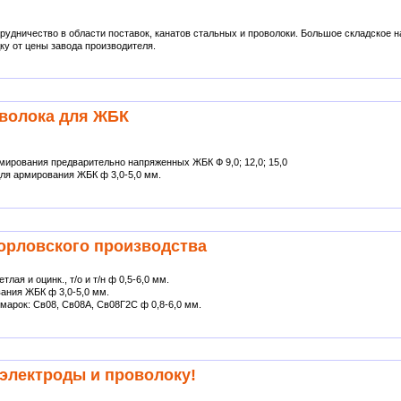
рудничество в области поставок, канатов стальных и проволоки. Большое складское н
ку от цены завода производителя.
волока для ЖБК
ирования предварительно напряженных ЖБК Ф 9,0; 12,0; 15,0
ля армирования ЖБК ф 3,0-5,0 мм.
орловского производства
ая и оцинк., т/о и т/н ф 0,5-6,0 мм.
ания ЖБК ф 3,0-5,0 мм.
марок: Св08, Св08А, Св08Г2С ф 0,8-6,0 мм.
электроды и проволоку!