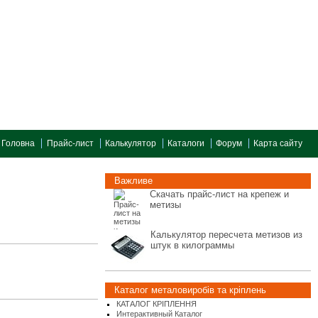
Головна
Прайс-лист
Калькулятор
Каталоги
Форум
Карта сайту
Важливе
Скачать прайс-лист на крепеж и
метизы
Калькулятор пересчета метизов из
штук в килограммы
Каталог металовиробів та кріплень
КАТАЛОГ КРІПЛЕННЯ
Интерактивный Каталог