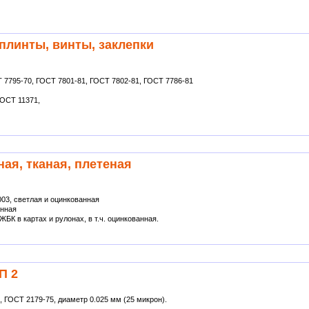
плинты, винты, заклепки
 7795-70, ГОСТ 7801-81, ГОСТ 7802-81, ГОСТ 7786-81
ОСТ 11371,
ная, тканая, плетеная
03, светлая и оцинкованная
анная
ЖБК в картах и рулонах, в т.ч. оцинкованная.
П 2
 ГОСТ 2179-75, диаметр 0.025 мм (25 микрон).