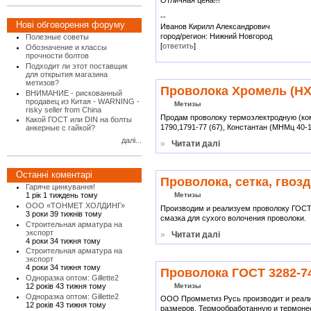
Отличная цена!!!
--
Нові обговорення форуму
Иванов Кирилл Александрович
город/регион: Нижний Новгород
Полезные советы
[
ответить
]
Обозначение и классы
прочности болтов
Подходит ли этот поставщик
для открытия магазина
метизов?
Проволока Хромель (НХ 
ВНИМАНИЕ - рискованный
продавец из Китая - WARNING -
Метизы
risky seller from China
Продам проволоку термоэлектродную (ком
Какой ГОСТ или DIN на болты
1790,1791-77 (67), Константан (МНМц 40-
анкерные с гайкой?
далі...
»
Читати далі
Останні коментарі
Проволока, сетка, гвоз
Гаряче цинкування!
1 рік 1 тиждень тому
Метизы
ООО «ТОНМЕТ ХОЛДИНГ»
Производим и реализуем проволоку ГОСТ 3
3 роки 39 тижнів тому
смазка для сухого волочения проволоки.
Строительная арматура на
экспорт
»
Читати далі
4 роки 34 тижня тому
Строительная арматура на
экспорт
4 роки 34 тижня тому
Проволока ГОСТ 3282-7
Одноразка оптом: Gillette2
Метизы
12 років 43 тижня тому
Одноразка оптом: Gillette2
ООО Промметиз Русь производит и реализ
12 років 43 тижня тому
размеров. Термообработанную и термоне