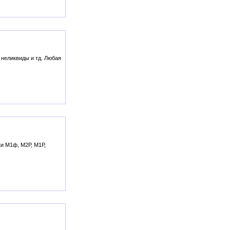
 неликвиды и тд. Любая
ки М1ф, М2Р, М1Р,