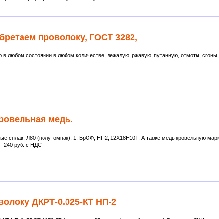
бретаем проволоку, ГОСТ 3282,
 в любом состоянии в любом количестве, лежалую, ржавую, путанную, отмоты, сгоны,
кровельная медь.
ые сплав: Л80 (полутомпак), 1, БрОФ, НП2, 12Х18Н10Т. А также медь кровельную мар
от 240 руб. с НДС
олоку ДКРТ-0.025-КТ НП-2