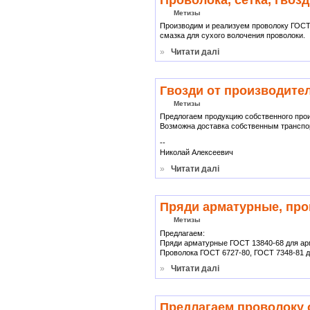
Метизы
Производим и реализуем проволоку ГОСТ 3
смазка для сухого волочения проволоки.
»
Читати далі
Гвозди от производител
Метизы
Предлогаем продукцию собственного прои
Возможна доставка собственным транспо
--
Николай Алексеевич
»
Читати далі
Пряди арматурные, про
Метизы
Предлагаем:
Пряди арматурные ГОСТ 13840-68 для арм
Проволока ГОСТ 6727-80, ГОСТ 7348-81 д
»
Читати далі
Предлагаем проволоку 