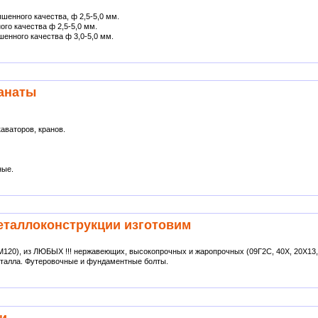
шенного качества, ф 2,5-5,0 мм.
го качества ф 2,5-5,0 мм.
енного качества ф 3,0-5,0 мм.
анаты
аваторов, кранов.
ные.
металлоконструкции изготовим
М120), из ЛЮБЫХ !!! нержавеющих, высокопрочных и жаропрочных (09Г2С, 40Х, 20Х13
еталла. Футеровочные и фундаментные болты.
ди