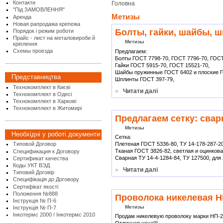
Контакти
Головна
"Під ЗАМОВЛЕННЯ"
Метизы
Аренда
Новая рапродажа крепежа
Болты, гайки, шайбы, ш
Порядок і режим роботи
Прайс - лист на металовироби й
Метизы
кріплення
Схемы проезда
Предлагаем:
Болты ГОСТ 7798-70, ГОСТ 7796-70, ГОСТ
Гайки ГОСТ 5915-70, ГОСТ 15521-70,
Шайбы пружинные ГОСТ 6402 и плоские Г
Представництва
Шплинты ГОСТ 397-79,
Технокомплект в Києві
»
Читати далі
Технокомплект в Одесі
Технокомплект в Харкові
Технокомплект в Житомирі
Предлагаем сетку: свар
Метизы
Необхідні у роботі документи
Сетка:
Типовой Договор
Плетеная ГОСТ 5336-80, ТУ 14-178-287-20
Тканая ГОСТ 3826-82, светлая и оцинков
Спецификация к Договору
Сварная ТУ 14-4-1284-84, ТУ 127500, для 
Сертификат качества
Коды УКТ ВЭД
»
Читати далі
Типовий Договір
Специфікація до Договору
Сертифікат якості
Положення №888
Проволока никелевая Н
Інструкція № П-6
Метизы
Інструкція № П-7
Інкотермс 2000 / Інкотермс 2010
Продам никелевую проволоку марки НП-2,