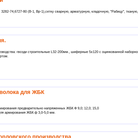
282-74,6727-80 (В-1, Вр-1),сетку сварную, арматурную, кладочную, "Рабицу", тканую,
я.
зводства: гвозди строительные L32-200мм., шиферные 5х120 с оцинкованной наборной
ртом.
волока для ЖБК
ирования предварительно напряженных ЖБК Ф 9,0; 12,0; 15,0
ля армирования ЖБК ф 3,0-5,0 мм.
орловского производства