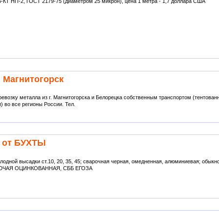
КТ НП-2, ГОСТ 2179-75 (диаметром 25 микрон), цена 1 метра - 1,7 доллара США
 Магнитогорск
евозку металла из г. Магнитогорска и Белорецка собственным транспортом (тентова
) во все регионы России. Тел.
 от БУХТЫ
олодной высадки ст.10, 20, 35, 45; сварочная черная, омедненная, алюминиевая; обыкн
КОЛЮЧАЯ ОЦИНКОВАННАЯ, СББ ЕГОЗА