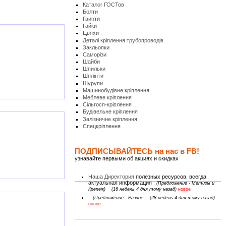
Каталог ГОСТов
Болти
Гвинти
Гайки
Цвяхи
Деталі кріплення трубопроводів
Закльопки
Саморізи
Шайби
Шпильки
Шплінти
Шурупи
Машинобудівне кріплення
Меблеве кріплення
Сільгосп-кріплення
Будівельне кріплення
Залізничне кріплення
Спецкріплення
ПОДПИСЫВАЙТЕСЬ на нас в FB!
узнавайте первыми об акциях и скидках
Наша Директория
полезных ресурсов, всегда
актуальная информация
(Предложение - Метизы и
Крепеж)
(16 недель 4 дня тому назад)
новое
(Предложение - Разное
(28 недель 4 дня тому назад)
новое