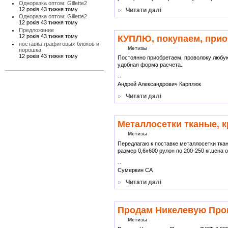
Одноразка оптом: Gillette2
12 років 43 тижня тому
»
Читати далі
Одноразка оптом: Gillette2
12 років 43 тижня тому
Предложение
12 років 43 тижня тому
КУПЛЮ, покупаем, прио
поставка графитовых блоков и
Метизы
порошка
12 років 43 тижня тому
Постоянно приобретаем, проволоку любую
удобная форма расчета.
--
Андрей Александрович Карплюк
»
Читати далі
Металлосетки тканые, 
Метизы
Передлагаю к поставке металлосетки ткан
размер 0,6х600 рулон по 200-250 кг.цена 
--
Сумеркин СА
»
Читати далі
Продам Никелевую Пров
Метизы