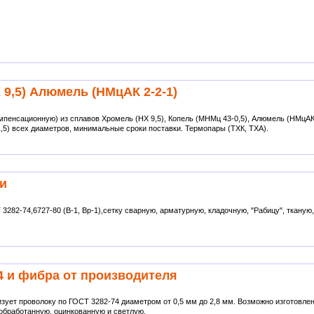
9,5) Алюмель (НМцАК 2-2-1)
пенсационную) из сплавов Хромель (НХ 9,5), Копель (МНМц 43-0,5), Алюмель (НМцАК
1,5) всех диаметров, минимальные сроки поставки. Термопары (ТХК, ТХА).
ди
282-74,6727-80 (В-1, Вр-1),сетку сварную, арматурную, кладочную, "Рабицу", тканую,
4 и фибра от производителя
ует проволоку по ГОСТ 3282-74 диаметром от 0,5 мм до 2,8 мм. Возможно изготовл
обработанную, оцинкованную и светлую.