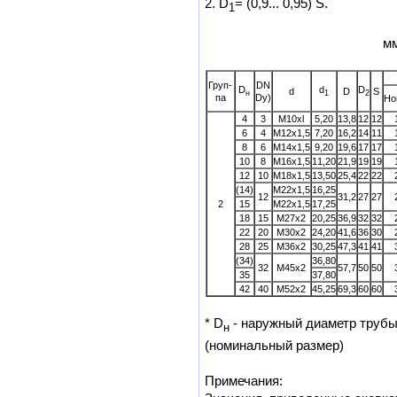
2. D
= (0,9... 0,95) S.
1
м
Груп­
DN
D
d
D
d
D
S
н
1
2
па
Dy)
Ho
4
3
M10xl
5,20
13,8
12
12
6
4
M12x1,5
7,20
16,2
14
11
8
6
M14x1,5
9,20
19,6
17
17
10
8
M16x1,5
11,20
21,9
19
19
12
10
M18x1,5
13,50
25,4
22
22
(14)
M22x1,5
16,25
12
31,2
27
27
2
15
M22x1,5
17,25
18
15
M27x2
20,25
36,9
32
32
22
20
M30x2
24,20
41,6
36
30
28
25
M36x2
30,25
47,3
41
41
(34)
36,80
32
M45x2
57,7
50
50
35
37,80
42
40
M52x2
45,25
69,3
60
60
* D
- наружный диаметр трубы;
н
(номинальный размер)
Примечания: