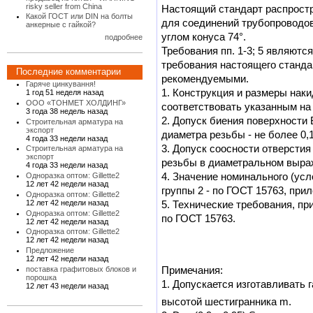
risky seller from China
Настоящий стандарт распростр
Какой ГОСТ или DIN на болты
для соединений трубопроводов
анкерные с гайкой?
углом кону­са 74°.
подробнее
Требования пп. 1-3; 5 являютс
требования настоящего станд
Последние комментарии
рекомендуемыми.
Гаряче цинкування!
1. Конструкция и размеры нак
1 год 51 неделя назад
ООО «ТОНМЕТ ХОЛДИНГ»
соответствовать указанным на 
3 года 38 недель назад
2. Допуск биения поверхности 
Строительная арматура на
экспорт
диаметра резьбы - не более 0,
4 года 33 недели назад
3. Допуск соосности отверстия
Строительная арматура на
экспорт
резьбы в диаметральном выраж
4 года 33 недели назад
4. Значение номинального (усл
Одноразка оптом: Gillette2
12 лет 42 недели назад
группы 2 - по ГОСТ 15763, при
Одноразка оптом: Gillette2
12 лет 42 недели назад
5. Технические требования, пр
Одноразка оптом: Gillette2
по ГОСТ 15763.
12 лет 42 недели назад
Одноразка оптом: Gillette2
12 лет 42 недели назад
Предложение
12 лет 42 недели назад
Примечания:
поставка графитовых блоков и
порошка
1. Допускается изготавливать г
12 лет 43 недели назад
высотой шестигранника m.