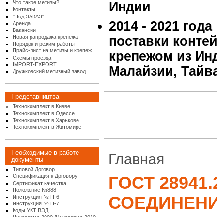
Что такое метизы?
Индии
Контакты
"Под ЗАКАЗ"
2014 - 2021 года
Аренда
Вакансии
Новая рапродажа крепежа
поставки конте
Порядок и режим работы
Прайс-лист на метизы и крепеж
крепежом из Инд
Схемы проезда
IMPORT-EXPORT
Малайзии, Тайв
Дружковский метизный завод
Представництва
Технокомплект в Киеве
Технокомплект в Одессе
Технокомплект в Харькове
Технокомплект в Житомире
Необходимые в работе
Главная
документы
Типовой Договор
Спецификация к Договору
ГОСТ 28941.2
Сертификат качества
Положение №888
СОЕДИНЕН
Инструкция № П-6
Инструкция № П-7
Коды УКТ ВЭД