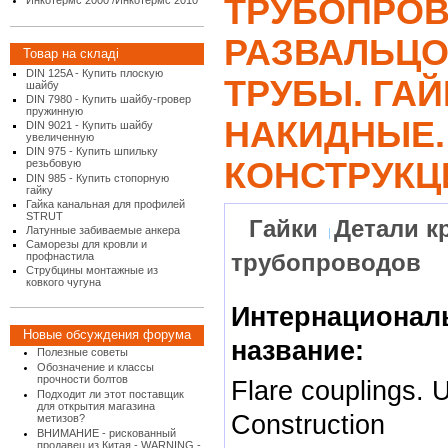
ТРУБОПРОВ
Инкотермс 2000 /Инкотермс 2010
РАЗВАЛЬЦ
Товар на складі
DIN 125A - Купить плоскую
ТРУБЫ. ГАЙ
шайбу
DIN 7980 - Купить шайбу-гровер
пружинную
НАКИДНЫЕ.
DIN 9021 - Купить шайбу
увеличенную
DIN 975 - Купить шпильку
КОНСТРУКЦ
резьбовую
DIN 985 - Купить стопорную
гайку
Гайка канальная для профилей
STRUT
Гайки
Детали к
Латунные забиваемые анкера
Саморезы для кровли и
трубопроводов
профнастила
Струбцины монтажные из
ковкого чугуна
Интернационал
Новые обсуждения форума
название:
Полезные советы
Обозначение и классы
прочности болтов
Flare couplings. 
Подходит ли этот поставщик
для открытия магазина
Construction
метизов?
ВНИМАНИЕ - рискованный
продавец из Китая - WARNING -