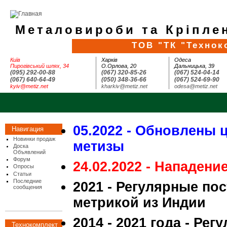
Металовироби та Кріплен
ТОВ "ТК "Технок
Київ
Харків
Одеса
Пирогівський шлях, 34
О.Орлова, 20
Дальницька, 39
(095) 292-00-88
(067) 320-85-26
(067) 524-04-14
(067) 640-64-49
(050) 348-36-66
(067) 524-69-90
kyiv@metiz.net
kharkiv@metiz.net
odesa@metiz.net
05.2022 - Обновлены 
Навигация
Новинки продаж
метизы
Доска
Объявлений
Форум
24.02.2022 - Нападени
Опросы
Статьи
Последние
2021 - Регулярные по
сообщения
метрикой из Индии
2014 - 2021 года - Ре
Технокомплект