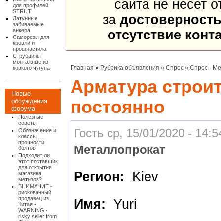
сайта не несет о
для профилей
STRUT
за
достоверност
Латунные
забиваемые
анкера
отсутствие конт
Саморезы для
кровли и
профнастила
Струбцины
монтажные из
Главная
»
Рубрика объявления
»
Спрос
»
Спрос - М
ковкого чугуна
Арматура строи
Новые
постоянно
обсуждения
форума
Полезные
советы
Гость ср, 15/01/2020 - 14:5
Обозначение и
классы
прочности
Металлопрокат
болтов
Подходит ли
этот поставщик
для открытия
Регион:
Kiev
магазина
метизов?
ВНИМАНИЕ -
рискованный
продавец из
Имя:
Yuri
Китая -
WARNING -
risky seller from