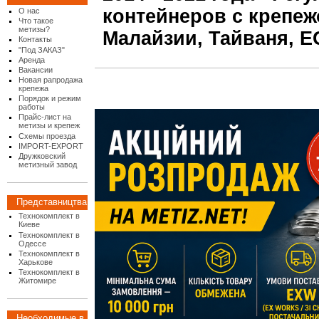
контейнеров с крепеж
О нас
Что такое
метизы?
Малайзии, Тайваня, Е
Контакты
"Под ЗАКАЗ"
Аренда
Вакансии
Новая рапродажа
крепежа
Порядок и режим
работы
Прайс-лист на
метизы и крепеж
Схемы проезда
IMPORT-EXPORT
Дружковский
метизный завод
Представництва
Технокомплект в
Киеве
Технокомплект в
Одессе
Технокомплект в
Харькове
Технокомплект в
Житомире
Необходимые в