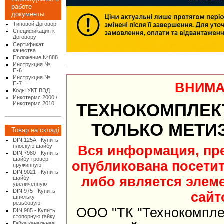
работе
документы
Типовой Договор
Спецификация к
Договору
Сертификат
качества
Положение №888
Инструкция №
П-6
Инструкция №
ВНИМА
П-7
Коды УКТ ВЭД
Инкотермс 2000 /
Инкотермс 2010
ТЕХНОКОМПЛЕК
ТОЛЬКО МЕТИ
Товар на складі
DIN 125A - Купить
плоскую шайбу
Вся информация, пр
DIN 7980 - Купить
шайбу-гровер
опубликована посети
пружинную
DIN 9021 - Купить
либо является элеме
шайбу
увеличенную
DIN 975 - Купить
сайт
шпильку
резьбовую
ООО "ТК "Технокомпле
DIN 985 - Купить
стопорную гайку
Гайка канальная