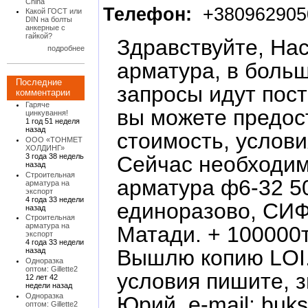
China
Телефон:
+380962905
Какой ГОСТ или
DIN на болты
анкерные с
гайкой?
Здравствуйте, На
подробнее
арматура, в больш
Последние
запросы идут пост
комментарии
Гаряче
вы можете предос
цинкування!
1 год 51 неделя
назад
стоимость, услов
ООО «ТОНМЕТ
ХОЛДИНГ»
Сейчас необходим
3 года 38 недель
назад
Строительная
арматура ф6-32 5
арматура на
экспорт
4 года 33 недели
единоразово, СИФ
назад
Строительная
арматура на
Матади. + 100000
экспорт
4 года 33 недели
Вышлю копию LOI.
назад
Одноразка
оптом: Gillette2
условия пишите, з
12 лет 42
недели назад
Одноразка
Юрий, e-mail: bukst
оптом: Gillette2