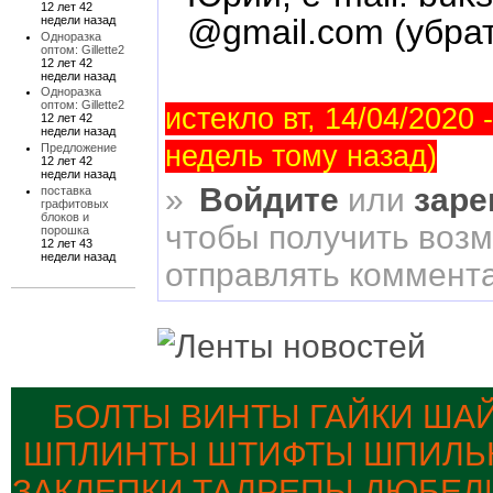
12 лет 42
@gmail.com (убра
недели назад
Одноразка
оптом: Gillette2
12 лет 42
недели назад
Одноразка
оптом: Gillette2
истекло вт, 14/04/2020 -
12 лет 42
недели назад
недель тому назад)
Предложение
12 лет 42
недели назад
»
Войдите
или
заре
поставка
графитовых
блоков и
чтобы получить воз
порошка
12 лет 43
недели назад
отправлять коммент
БОЛТЫ ВИНТЫ ГАЙКИ ША
ШПЛИНТЫ ШТИФТЫ ШПИЛЬК
ЗАКЛЕПКИ ТАЛРЕПЫ ДЮБЕЛ