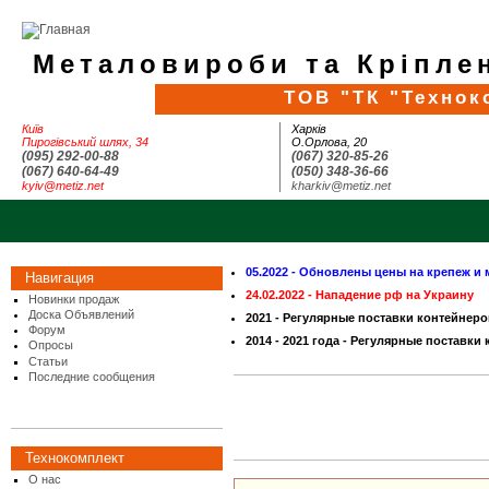
Металовироби та Кріплен
ТОВ "ТК "Технок
Київ
Харків
Пирогівський шлях, 34
О.Орлова, 20
(095) 292-00-88
(067) 320-85-26
(067) 640-64-49
(050) 348-36-66
kyiv@metiz.net
kharkiv@metiz.net
05.2022 - Обновлены цены на крепеж и 
Навигация
24.02.2022 - Нападение рф на Украину
Новинки продаж
Доска Объявлений
2021 - Регулярные поставки контейнеро
Форум
2014 - 2021 года - Регулярные поставки
Опросы
Статьи
Последние сообщения
Технокомплект
О нас