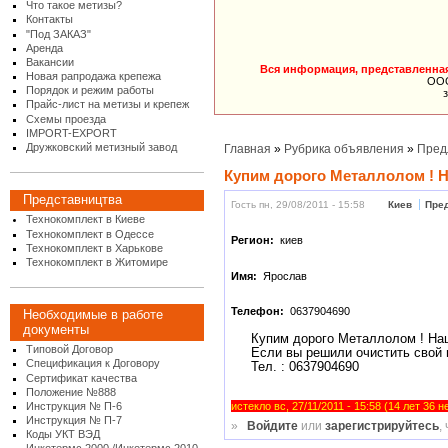
Что такое метизы?
Контакты
"Под ЗАКАЗ"
Аренда
Вакансии
Вся информация, представленная 
Новая рапродажа крепежа
ООО
Порядок и режим работы
Прайс-лист на метизы и крепеж
Схемы проезда
IMPORT-EXPORT
Дружковский метизный завод
Главная
»
Рубрика объявления
»
Пред
Купим дорого Металлолом ! 
Представництва
Гость пн, 29/08/2011 - 15:58
Киев
Пре
Технокомплект в Киеве
Технокомплект в Одессе
Регион:
киев
Технокомплект в Харькове
Технокомплект в Житомире
Имя:
Ярослав
Телефон:
0637904690
Необходимые в работе
документы
Купим дорого Металлолом ! На
Типовой Договор
Если вы решили очистить свой 
Спецификация к Договору
Тел. : 0637904690
Сертификат качества
Положение №888
Инструкция № П-6
истекло вс, 27/11/2011 - 15:58 (14 лет 36 
Инструкция № П-7
»
Войдите
или
зарегистрируйтесь
,
Коды УКТ ВЭД