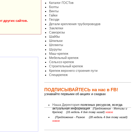
Каталог ГОСТов
Болты
Винты
Гайки
Гвозди
т других сайтов.
Детали крепления трубопроводов
Заклепки
Саморезы
Шайбы
Шпильки
Шплинты
Шурупы
Маш-крепеж
Мебельный крепеж
Сельхоз-крепеж
Строительный крепеж
Крепеж верхнего строения пути
Спецкрепеж
ПОДПИСЫВАЙТЕСЬ на нас в FB!
узнавайте первыми об акциях и скидках
Наша Директория
полезных ресурсов, всегда
актуальная информация
(Предложение - Метизы и
Крепеж)
(16 недель 4 дня тому назад)
новое
(Предложение - Разное
(28 недель 4 дня тому назад)
новое