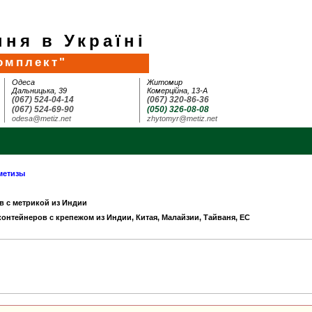
ня в Україні
омплект"
Одеса
Житомир
Дальницька, 39
Комерційна, 13-А
(067) 524-04-14
(067) 320-86-36
(067) 524-69-90
(050) 326-08-08
odesa@metiz.net
zhytomyr@metiz.net
метизы
в с метрикой из Индии
 контейнеров с крепежом из Индии, Китая, Малайзии, Тайваня, ЕС