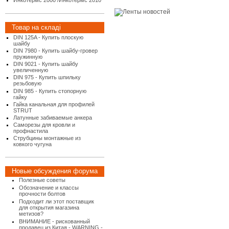
Инкотермс 2000 /Инкотермс 2010
Товар на складі
DIN 125A - Купить плоскую
шайбу
DIN 7980 - Купить шайбу-гровер
пружинную
DIN 9021 - Купить шайбу
увеличенную
DIN 975 - Купить шпильку
резьбовую
DIN 985 - Купить стопорную
гайку
Гайка канальная для профилей
STRUT
Латунные забиваемые анкера
Саморезы для кровли и
профнастила
Струбцины монтажные из
ковкого чугуна
Новые обсуждения форума
Полезные советы
Обозначение и классы
прочности болтов
Подходит ли этот поставщик
для открытия магазина
метизов?
ВНИМАНИЕ - рискованный
продавец из Китая - WARNING -