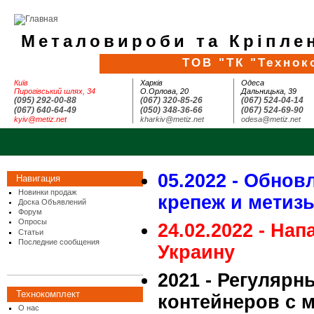
Металовироби та Кріплен
ТОВ "ТК "Технок
Київ
Харків
Одеса
Пирогівський шлях, 34
О.Орлова, 20
Дальницька, 39
(095) 292-00-88
(067) 320-85-26
(067) 524-04-14
(067) 640-64-49
(050) 348-36-66
(067) 524-69-90
kyiv@metiz.net
kharkiv@metiz.net
odesa@metiz.net
05.2022 - Обнов
Навигация
Новинки продаж
крепеж и метиз
Доска Объявлений
Форум
Опросы
24.02.2022 - На
Статьи
Последние сообщения
Украину
2021 - Регулярн
Технокомплект
контейнеров с 
О нас