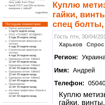
Куплю мети
risky seller from China
Какой ГОСТ или DIN на болты
анкерные с гайкой?
гайки, винт
подробнее
спец болты
Последние комментарии
Гаряче цинкування!
1 год 51 неделя назад
ООО «ТОНМЕТ ХОЛДИНГ»
Гость птн, 30/04/20
3 года 39 недель назад
Строительная арматура на
Харьков
Спрос
экспорт
4 года 34 недели назад
Строительная арматура на
экспорт
Регион:
Украин
4 года 34 недели назад
Одноразка оптом: Gillette2
12 лет 43 недели назад
Одноразка оптом: Gillette2
12 лет 43 недели назад
Имя:
Андрей
Одноразка оптом: Gillette2
12 лет 43 недели назад
Одноразка оптом: Gillette2
12 лет 43 недели назад
Телефон:
05040
Предложение
12 лет 43 недели назад
поставка графитовых блоков и
Куплю метиз
порошка
12 лет 43 недели назад
гайки, винты