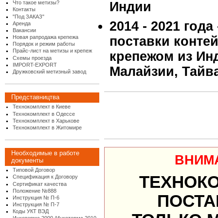
Что такое метизы?
Индии
Контакты
"Под ЗАКАЗ"
2014 - 2021 года
Аренда
Вакансии
Новая рапродажа крепежа
поставки конте
Порядок и режим работы
Прайс-лист на метизы и крепеж
крепежом из Инд
Схемы проезда
IMPORT-EXPORT
Малайзии, Тайв
Дружковский метизный завод
Представництва
Технокомплект в Киеве
Технокомплект в Одессе
Технокомплект в Харькове
Технокомплект в Житомире
Необходимые в работе
ВНИМ
документы
Типовой Договор
ТЕХНОК
Спецификация к Договору
Сертификат качества
Положение №888
ПОСТА
Инструкция № П-6
Инструкция № П-7
Коды УКТ ВЭД