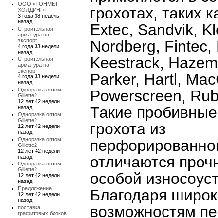
ООО «ТОНМЕТ
грохотах, таких к
ХОЛДИНГ»
3 года 38 недель
назад
Extec, Sandvik, K
Строительная
арматура на
Nordberg, Fintec,
экспорт
4 года 33 недели
назад
Keestrack, Hazem
Строительная
арматура на
экспорт
Parker, Hartl, Mac
4 года 33 недели
назад
Одноразка оптом:
Powerscreen, Rub
Gillette2
12 лет 42 недели
Такие пробивные
назад
Одноразка оптом:
Gillette2
грохота из
12 лет 42 недели
назад
Одноразка оптом:
перфорированно
Gillette2
12 лет 42 недели
отличаются проч
назад
Одноразка оптом:
Gillette2
особой износоус
12 лет 42 недели
назад
Предложение
Благодаря широ
12 лет 42 недели
назад
возможностям п
поставка
графитовых блоков