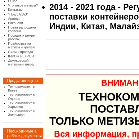
О нас
2014 - 2021 года - Р
Что такое метизы?
Контакты
поставки контейнеро
"Под ЗАКАЗ"
Аренда
Вакансии
Индии, Китая, Малай
Новая рапродажа
крепежа
Порядок и режим
работы
Прайс-лист на
метизы и крепеж
Схемы проезда
IMPORT-EXPORT
Дружковский
метизный завод
ВНИМАН
Представництва
Технокомплект в
Киеве
ТЕХНОКОМ
Технокомплект в
Одессе
Технокомплект в
ПОСТАВ
Харькове
Технокомплект в
Житомире
ТОЛЬКО МЕТИЗ
Необходимые в
Вся информация, п
работе документы