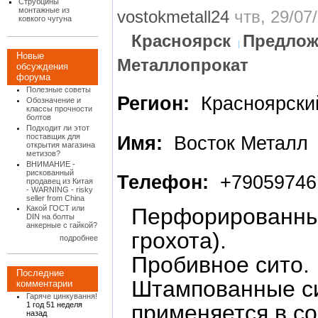
Струбцины
монтажные из
vostokmetall24
чтв, 29/07/
ковкого чугуна
Красноярск
Предлож
Новые
Металлопрокат
обсуждения
форума
Полезные советы
Регион:
Красноярски
Обозначение и
классы прочности
болтов
Подходит ли этот
поставщик для
Имя:
Восток Металл
открытия магазина
метизов?
ВНИМАНИЕ -
рискованный
Телефон:
+79059746
продавец из Китая
- WARNING - risky
seller from China
Перфорированный
Какой ГОСТ или
DIN на болты
анкерные с гайкой?
грохота).
подробнее
Пробивное сито.
Последние
Штампованные си
комментарии
Гаряче цинкування!
применяется в с
1 год 51 неделя
назад