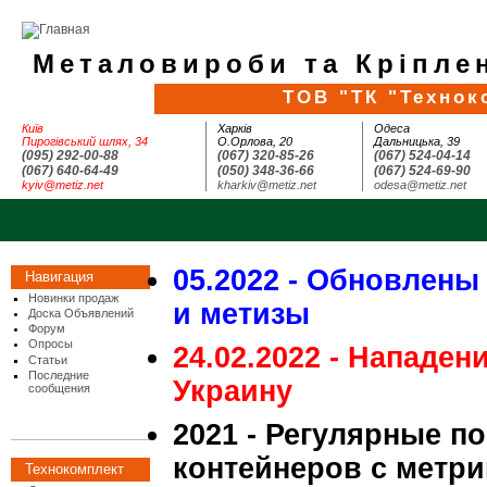
Металовироби та Кріплен
ТОВ "ТК "Технок
Київ
Харків
Одеса
Пирогівський шлях, 34
О.Орлова, 20
Дальницька, 39
(095) 292-00-88
(067) 320-85-26
(067) 524-04-14
(067) 640-64-49
(050) 348-36-66
(067) 524-69-90
kyiv@metiz.net
kharkiv@metiz.net
odesa@metiz.net
05.2022 - Обновлены
Навигация
Новинки продаж
и метизы
Доска Объявлений
Форум
Опросы
24.02.2022 - Нападен
Статьи
Последние
Украину
сообщения
2021 - Регулярные п
контейнеров с метри
Технокомплект