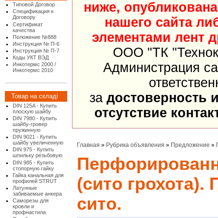
ниже, опубликована
Типовой Договор
Спецификация к
Договору
нашего сайта ли
Сертификат
качества
элементами лент д
Положение №888
Инструкция № П-6
ООО "ТК "Технок
Инструкция № П-7
Коды УКТ ВЭД
Администрация са
Инкотермс 2000 /
Инкотермс 2010
ответствен
за
достоверность 
Товар на складі
DIN 125A - Купить
отсутствие конта
плоскую шайбу
DIN 7980 - Купить
шайбу-гровер
пружинную
DIN 9021 - Купить
шайбу увеличенную
Главная
»
Рубрика объявления
»
Предложение
»
DIN 975 - Купить
шпильку резьбовую
Перфорированн
DIN 985 - Купить
стопорную гайку
Гайка канальная для
(сито грохота).
профилей STRUT
Латунные
забиваемые анкера
сито.
Саморезы для
кровли и
профнастила