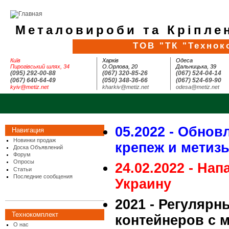
Металовироби та Кріплен
ТОВ "ТК "Технок
Київ
Харків
Одеса
Пирогівський шлях, 34
О.Орлова, 20
Дальницька, 39
(095) 292-00-88
(067) 320-85-26
(067) 524-04-14
(067) 640-64-49
(050) 348-36-66
(067) 524-69-90
kyiv@metiz.net
kharkiv@metiz.net
odesa@metiz.net
05.2022 - Обнов
Навигация
Новинки продаж
крепеж и метиз
Доска Объявлений
Форум
Опросы
24.02.2022 - На
Статьи
Последние сообщения
Украину
2021 - Регулярн
Технокомплект
контейнеров с 
О нас