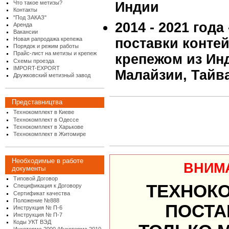
Что такое метизы?
Индии
Контакты
"Под ЗАКАЗ"
2014 - 2021 года
Аренда
Вакансии
Новая рапродажа крепежа
поставки конте
Порядок и режим работы
Прайс-лист на метизы и крепеж
крепежом из Инд
Схемы проезда
IMPORT-EXPORT
Малайзии, Тайв
Дружковский метизный завод
Представництва
Технокомплект в Киеве
Технокомплект в Одессе
Технокомплект в Харькове
Технокомплект в Житомире
Необходимые в работе
ВНИМ
документы
Типовой Договор
ТЕХНОК
Спецификация к Договору
Сертификат качества
Положение №888
ПОСТА
Инструкция № П-6
Инструкция № П-7
Коды УКТ ВЭД