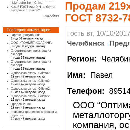
Продам 219х
risky seller from China
Какой ГОСТ или DIN на болты
анкерные с гайкой?
ГОСТ 8732-7
подробнее
Последние комментарии
Гость вт, 10/10/2017
Гаряче цинкування!
1 год 51 неделя назад
Челябинск
Пред
ООО «ТОНМЕТ ХОЛДИНГ»
3 года 38 недель назад
Строительная арматура на
экспорт
Регион:
Челяби
4 года 33 недели назад
Строительная арматура на
экспорт
4 года 33 недели назад
Имя:
Павел
Одноразка оптом: Gillette2
12 лет 42 недели назад
Одноразка оптом: Gillette2
12 лет 42 недели назад
Одноразка оптом: Gillette2
Телефон:
89514
12 лет 42 недели назад
Одноразка оптом: Gillette2
12 лет 42 недели назад
ООО “Оптима
Предложение
12 лет 42 недели назад
металлотор
поставка графитовых блоков и
порошка
12 лет 43 недели назад
компания, о