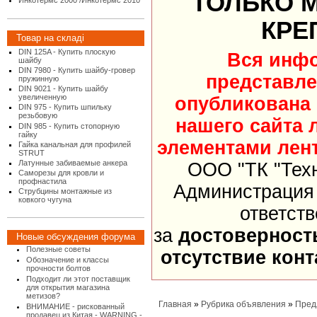
ТОЛЬКО 
Инкотермс 2000 /Инкотермс 2010
КРЕ
Товар на складі
DIN 125A - Купить плоскую
Вся инф
шайбу
DIN 7980 - Купить шайбу-гровер
представле
пружинную
DIN 9021 - Купить шайбу
увеличенную
опубликована
DIN 975 - Купить шпильку
резьбовую
нашего сайта 
DIN 985 - Купить стопорную
гайку
элементами лент
Гайка канальная для профилей
STRUT
Латунные забиваемые анкера
ООО "ТК "Тех
Саморезы для кровли и
профнастила
Администрация 
Струбцины монтажные из
ковкого чугуна
ответст
за
достоверност
Новые обсуждения форума
Полезные советы
отсутствие кон
Обозначение и классы
прочности болтов
Подходит ли этот поставщик
для открытия магазина
метизов?
Главная
»
Рубрика объявления
»
Пред
ВНИМАНИЕ - рискованный
продавец из Китая - WARNING -