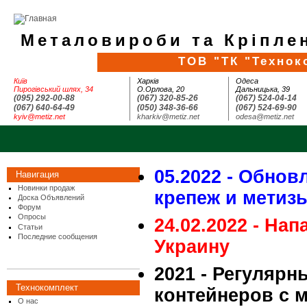
Металовироби та Кріплен
ТОВ "ТК "Технок
Київ
Харків
Одеса
Пирогівський шлях, 34
О.Орлова, 20
Дальницька, 39
(095) 292-00-88
(067) 320-85-26
(067) 524-04-14
(067) 640-64-49
(050) 348-36-66
(067) 524-69-90
kyiv@metiz.net
kharkiv@metiz.net
odesa@metiz.net
05.2022 - Обнов
Навигация
Новинки продаж
крепеж и метиз
Доска Объявлений
Форум
Опросы
24.02.2022 - На
Статьи
Последние сообщения
Украину
2021 - Регулярн
Технокомплект
контейнеров с 
О нас