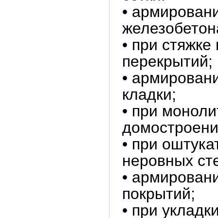
• армирован
железобетон
• при стяжке
перекрытий;
• армирован
кладки;
• при монол
домостроени
• при оштук
неровных ст
• армирован
покрытий;
• при уклад