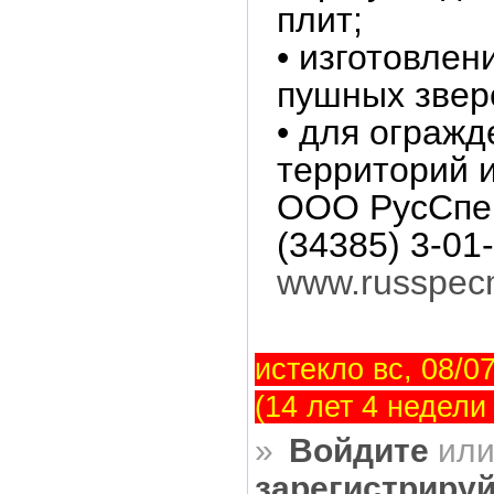
плит;
• изготовлен
пушных звер
• для огражд
территорий и
ООО РусСпец
(34385) 3-01-
www.russpecm
истекло вс, 08/07
(14 лет 4 недели
»
Войдите
ил
зарегистриру