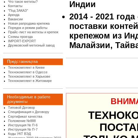
Что такое метизы?
Индии
Контакты
"Под ЗАКАЗ"
2014 - 2021 года
Аренда
Вакансии
Новая рапродажа крепежа
поставки конте
Порядок и режим работы
Прайс-лист на метизы и крепеж
крепежом из Инд
Схемы проезда
IMPORT-EXPORT
Малайзии, Тайв
Дружковский метизный завод
Представництва
Технокомплект в Киеве
Технокомплект в Одессе
Технокомплект в Харькове
Технокомплект в Житомире
Необходимые в работе
ВНИМ
документы
Типовой Договор
ТЕХНОК
Спецификация к Договору
Сертификат качества
Положение №888
ПОСТА
Инструкция № П-6
Инструкция № П-7
Коды УКТ ВЭД