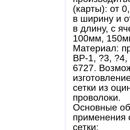
(карты): от 0
в ширину и о
в длину, с я
100мм, 150м
Материал: п
ВР-1, ?3, ?4
6727. Возмо
изготовлени
сетки из оци
проволоки.
Основные об
применения 
сетки: