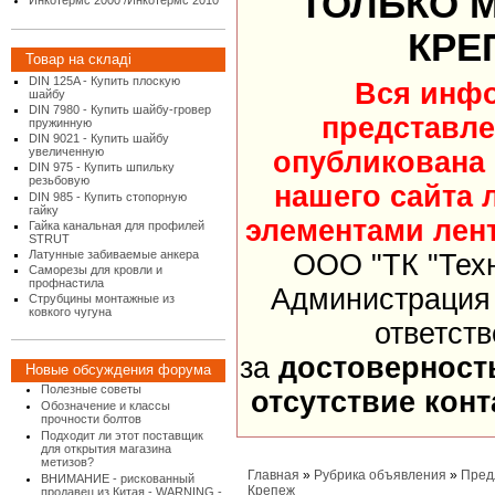
ТОЛЬКО 
Инкотермс 2000 /Инкотермс 2010
КРЕ
Товар на складі
DIN 125A - Купить плоскую
Вся инф
шайбу
DIN 7980 - Купить шайбу-гровер
представле
пружинную
DIN 9021 - Купить шайбу
увеличенную
опубликована
DIN 975 - Купить шпильку
резьбовую
нашего сайта 
DIN 985 - Купить стопорную
гайку
элементами лент
Гайка канальная для профилей
STRUT
Латунные забиваемые анкера
ООО "ТК "Тех
Саморезы для кровли и
профнастила
Администрация 
Струбцины монтажные из
ковкого чугуна
ответст
за
достоверност
Новые обсуждения форума
Полезные советы
отсутствие кон
Обозначение и классы
прочности болтов
Подходит ли этот поставщик
для открытия магазина
метизов?
Главная
»
Рубрика объявления
»
Пред
ВНИМАНИЕ - рискованный
Крепеж
продавец из Китая - WARNING -