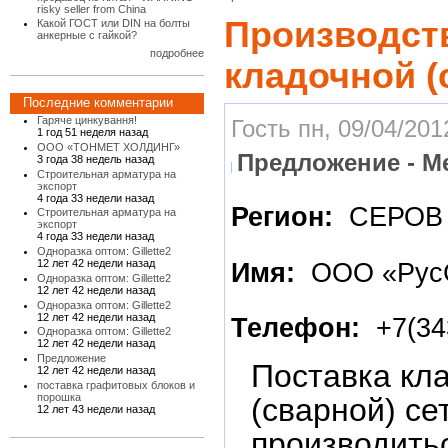
risky seller from China
Производст
Какой ГОСТ или DIN на болты
анкерные с гайкой?
подробнее
кладочной (
Последние комментарии
Гаряче цинкування!
Гость пн, 09/04/201
1 год 51 неделя назад
ООО «ТОНМЕТ ХОЛДИНГ»
Предложение - М
3 года 38 недель назад
Строительная арматура на
экспорт
4 года 33 недели назад
Регион:
СЕРОВ
Строительная арматура на
экспорт
4 года 33 недели назад
Одноразка оптом: Gillette2
12 лет 42 недели назад
Имя:
ООО «Рус
Одноразка оптом: Gillette2
12 лет 42 недели назад
Одноразка оптом: Gillette2
12 лет 42 недели назад
Телефон:
+7(34
Одноразка оптом: Gillette2
12 лет 42 недели назад
Предложение
Поставка кл
12 лет 42 недели назад
поставка графитовых блоков и
порошка
(сварной) се
12 лет 43 недели назад
производитьс