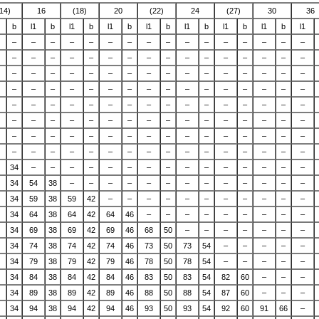
14)
16
(18)
20
(22)
24
(27)
30
36
b
l1
b
l1
b
l1
b
l1
b
l1
b
l1
b
l1
b
l1
–
–
–
–
–
–
–
–
–
–
–
–
–
–
–
–
–
–
–
–
–
–
–
–
–
–
–
–
–
–
–
–
–
–
–
–
–
–
–
–
–
–
–
–
–
–
–
–
–
–
–
–
–
–
–
–
–
–
–
–
–
–
–
–
–
–
–
–
–
–
–
–
–
–
–
–
–
–
–
–
–
–
–
–
–
–
–
–
–
–
–
–
–
–
–
–
–
–
–
–
–
–
–
–
–
–
–
–
–
–
–
–
–
–
–
–
–
–
–
–
–
–
–
–
–
–
–
–
34
–
–
–
–
–
–
–
–
–
–
–
–
–
–
–
34
54
38
–
–
–
–
–
–
–
–
–
–
–
–
–
34
59
38
59
42
–
–
–
–
–
–
–
–
–
–
–
34
64
38
64
42
64
46
–
–
–
–
–
–
–
–
–
34
69
38
69
42
69
46
68
50
–
–
–
–
–
–
–
34
74
38
74
42
74
46
73
50
73
54
–
–
–
–
–
34
79
38
79
42
79
46
78
50
78
54
–
–
–
–
–
34
84
38
84
42
84
46
83
50
83
54
82
60
–
–
–
34
89
38
89
42
89
46
88
50
88
54
87
60
–
–
–
34
94
38
94
42
94
46
93
50
93
54
92
60
91
66
–