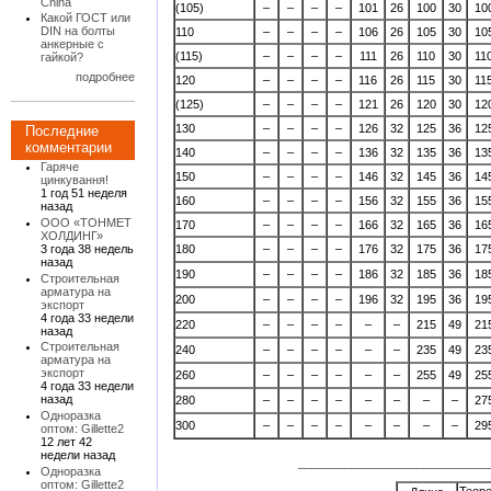
China
(105)
–
–
–
–
101
26
100
30
10
Какой ГОСТ или
DIN на болты
110
–
–
–
–
106
26
105
30
10
анкерные с
(115)
–
–
–
–
111
26
110
30
11
гайкой?
подробнее
120
–
–
–
–
116
26
115
30
11
(125)
–
–
–
–
121
26
120
30
12
130
–
–
–
–
126
32
125
36
12
Последние
комментарии
140
–
–
–
–
136
32
135
36
13
Гаряче
150
–
–
–
–
146
32
145
36
14
цинкування!
1 год 51 неделя
160
–
–
–
–
156
32
155
36
15
назад
ООО «ТОНМЕТ
170
–
–
–
–
166
32
165
36
16
ХОЛДИНГ»
3 года 38 недель
180
–
–
–
–
176
32
175
36
17
назад
190
–
–
–
–
186
32
185
36
18
Строительная
арматура на
200
–
–
–
–
196
32
195
36
19
экспорт
4 года 33 недели
220
–
–
–
–
–
–
215
49
21
назад
Строительная
240
–
–
–
–
–
–
235
49
23
арматура на
экспорт
260
–
–
–
–
–
–
255
49
25
4 года 33 недели
назад
280
–
–
–
–
–
–
–
–
27
Одноразка
300
–
–
–
–
–
–
–
–
29
оптом: Gillette2
12 лет 42
недели назад
_____________________________
Одноразка
оптом: Gillette2