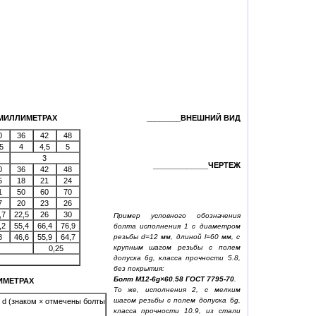
МИЛЛИМЕТРАХ
________ВНЕШНИЙ ВИД
0
36
42
48
5
4
4,5
5
3
_____________ЧЕРТЕЖ
0
36
42
48
5
18
21
24
1
50
60
70
7
20
23
26
,7
22,5
26
30
Пример условного обозначения
,2
55,4
66,4
76,9
болта исполнения 1 с диаметром
резьбы d=12 мм, длиной l=60 мм, с
8
46,6
55,9
64,7
крупным шагом резьбы с полем
0,25
допуска 6g, класса прочности 5.8,
без покрытия:
Болт М12-6g×60.58 ГОСТ 7795-70
.
ЛИМЕТРАХ
То же, исполнения 2, с мелким
шагом резьбы с полем допуска 6g,
 d (знаком × отмечены болты
класса прочности 10.9, из стали