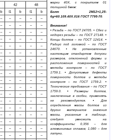
марки 40Х, с покрытием 01
42
48
толщиной 6мкм:
b
l1
b
l1
b
Болт 2М12×1,25-
6g×60.109.40Х.016 ГОСТ 7795-70
.
–
–
–
–
–
–
–
–
–
–
Внимание!
• Резьба – по ГОСТ 24705. • Сбег и
–
–
–
–
–
недорез резьбы – по ГОСТ 27148. •
–
–
–
–
–
Концы болтов – по ГОСТ 12414. •
Радиус под головкой – по ГОСТ
–
–
–
–
–
24670. • Не установленные
–
–
–
–
–
настоящим стандартом допуски
размеров, отклонений формы и
–
–
–
–
–
расположения поверхностей и
–
–
–
–
–
методы контроля – по ГОСТ
1759.1. • Допустимые дефекты
–
–
–
–
–
поверхности болтов и методы
–
–
–
–
–
контроля – по ГОСТ 1759.2. •
Технические требования – по ГОСТ
–
–
–
–
–
1759.0. • Размеры болтов,
–
–
–
–
–
заключенные в скобки, применять
не рекомендуется. • Для
–
–
–
–
–
определения массы болтов из
–
–
–
–
–
других материалов значения
массы, указанные в таблице,
–
–
–
–
–
следует умножить на
–
–
–
–
–
коэффициенты: 0,356 – для
–
–
–
–
–
алюминиевых сплавов; 1,080 – для
латуни.
–
–
–
–
–