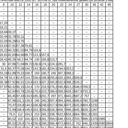
тическая масса 1000 шт. болтов кг, при номинальном диаметре резьбы d мм
8
10
12
14
16
18
20
22
24
27
30
36
42
48
–
–
–
–
–
–
–
–
–
–
–
–
–
–
–
–
–
–
–
–
–
–
–
–
–
–
–
–
–
–
–
–
–
–
–
–
–
–
–
–
–
–
17,25
–
–
–
–
–
–
–
–
–
–
–
–
–
18,21
–
–
–
–
–
–
–
–
–
–
–
–
–
18,84
30,27
–
–
–
–
–
–
–
–
–
–
–
–
20,44
32,78
50,11
–
–
–
–
–
–
–
–
–
–
–
22,03
35,29
53,75
–
–
–
–
–
–
–
–
–
–
–
23,63
37,81
57,38
79,81
–
–
–
–
–
–
–
–
–
–
25,22
40,32
61,02
84,79
116,6
–
–
–
–
–
–
–
–
–
26,81
42,83
64,66
89,77
123,3
157,6
–
–
–
–
–
–
–
–
28,41
45,35
68,3
94,74
130
165,8
213,7
–
–
–
–
–
–
–
30
47,86
71,94
99,72
136,6
174,1
224,1
281,7
–
–
–
–
–
–
31,6
50,37
75,58
104,7
143,3
182,4
234,5
294,5
353,2
–
–
–
–
–
33,19
52,88
79,22
109,7
150
190,7
245
307,3
368,2
–
–
–
–
–
34,78
55,4
82,87
114,7
156,6
198,9
255,6
320,1
383,2
509,8
–
–
–
–
36,38
57,91
86,51
119,6
163,3
207,2
265,8
332,9
398,2
529,2
–
–
–
–
37,97
60,42
90,15
124,6
170
216,5
276,2
345,8
413,2
548,5
709,5
–
–
–
–
62,93
93,79
129,6
176,6
223,7
286,6
358,5
428,2
567,9
733,2
–
–
–
–
65,45
97,43
134,5
185,3
231,7
297
371,3
443,2
587,2
757
–
–
–
–
67,96
101,1
139,5
190
240,3
307,4
384,1
458,2
606,6
780,7
1198
–
–
–
70,47
104,8
144,5
196,6
248,6
317,9
396,9
473,2
625,9
804,4
1232
–
–
–
72,99
108,4
149,5
203,3
256,8
328,3
409,7
488,2
645,3
828,1
1267
–
–
–
75,5
112
154,5
210
265,1
338,7
422,5
503,2
664,7
851,8
1301
–
–
–
80,52
119
164,4
223,3
281,7
359,5
448,1
533,2
703,7
899,2
1370
1985
–
–
85,52
126,6
174,4
236,6
298,2
380,4
473,8
563,2
762
946,1
1439
2080
2864