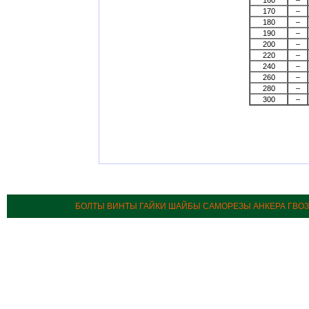
160
–
170
–
180
–
190
–
200
–
220
–
240
–
260
–
280
–
300
–
БОЛТЫ ВИНТЫ ГАЙКИ ШАЙБЫ САМОРЕЗЫ АНКЕРА ГВО