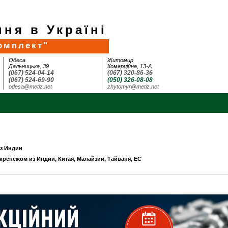
ня в Україні
омплект"
Одеса
Житомир
Дальницька, 39
Комерційна, 13-А
(067) 524-04-14
(067) 320-86-36
(067) 524-69-90
(050) 326-08-08
odesa@metiz.net
zhytomyr@metiz.net
из Индии
 крепежом из Индии, Китая, Малайзии, Тайваня, ЕС