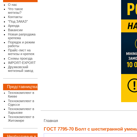
О нас
Что такое
метизы?
Контакты
"Под ЗАКАЗ"
Аренда
Вакансии
Новая рапродажа
крепежа
Порядок и режим
работы
Прайс-лист на
метизы и крепеж
Схемы проезда
IMPORT-EXPORT
Дружковский
метизный завод
Представництва
Технокомплект в
Киеве
Технокомплект в
Одессе
Технокомплект в
Харькове
Технокомплект в
Житомире
Главная
ГОСТ 7795-70 Болт с шестигранной уме
Необходимые в