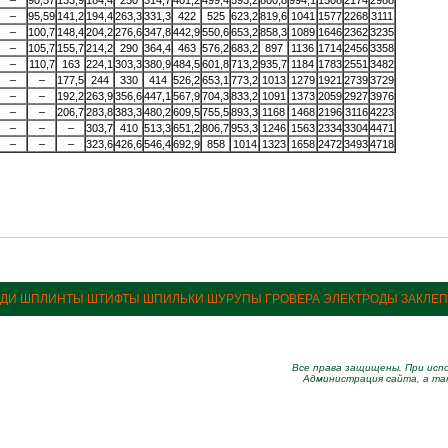
–
90,57
133,9
184,4
250
314,7
401,2
499,4
593,2
800,8
994,1
1508
2174
2988
–
95,59
141,2
194,4
263,3
331,3
422
525
623,2
819,6
1041
1577
2268
3111
–
100,7
148,4
204,2
276,6
347,8
442,9
550,6
653,2
858,3
1089
1646
2362
3235
–
105,7
155,7
214,2
290
364,4
463
576,2
683,2
897
1136
1714
2456
3358
–
110,7
163
224,1
303,3
380,9
484,5
601,8
713,2
935,7
1184
1783
2551
3482
–
–
177,5
244
330
414
526,2
653,1
773,2
1013
1279
1921
2739
3729
–
–
192,2
263,9
356,6
447,1
567,9
704,3
833,2
1091
1373
2059
2927
3976
–
–
206,7
283,8
383,3
480,2
609,5
755,5
893,3
1168
1468
2196
3116
4223
–
–
–
303,7
410
513,3
651,2
806,7
953,3
1246
1563
2334
3304
4471
–
–
–
323,6
426,6
546,4
692,9
858
1014
1323
1658
2472
3493
4718
ЗДИ ШПЛИНТЫ ШТИФТЫ ШПИЛЬКИ ШУРУПЫ ГРОВЕРА ЭЛЕКТРОДЫ ЗАКЛЕ
Все права защищены. При испо
Администрация сайта, а та