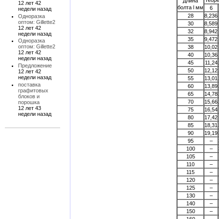
Теоре
Длина
12 лет 42
болта l мм
6
недели назад
28
8,236
Одноразка
оптом: Gillette2
30
8,589
12 лет 42
32
8,942
недели назад
35
9,472
Одноразка
оптом: Gillette2
38
10,02
12 лет 42
40
10,36
недели назад
45
11,24
Предложение
50
12,12
12 лет 42
недели назад
55
13,01
поставка
60
13,89
графитовых
65
14,78
блоков и
70
15,66
порошка
12 лет 43
75
16,54
недели назад
80
17,42
85
18,31
90
19,19
95
–
100
–
105
–
110
–
115
–
120
–
125
–
130
–
140
–
150
–