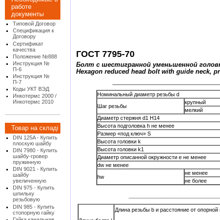
работе
документы
Типовой Договор
Спецификация к
Договору
Сертификат
качества
ГОСТ 7795-70
Положение №888
Инструкция №
Болт с шестигранной уменьшенной голов
П-6
Hexagon
reduced head
bolt with guide neck, p
Инструкция №
____________________________________
П-7
Коды УКТ ВЭД
Номинальный диаметр резьбы d
Инкотермс 2000 /
Инкотермс 2010
крупный
Шаг резьбы
мелкий
Диаметр стержня d1 H14
Высота подголовка h не менее
Товар на складі
Размер «под ключ» S
DIN 125A - Купить
Высота головки k
плоскую шайбу
Высота головки k1
DIN 7980 - Купить
шайбу-гровер
Диаметр описанной окружности е не менее
пружинную
dw не менее
DIN 9021 - Купить
не менее
шайбу
hw
увеличенную
не более
DIN 975 - Купить
шпильку
_____________________________
резьбовую
DIN 985 - Купить
Длина резьбы b и расстояние от опорной
стопорную гайку
Гайка канальная