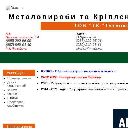
Металовироби та Кріплен
ТОВ "ТК "Технок
Київ
Харків
Пирогівський шлях, 34
О.Орлова, 20
(095) 292-00-88
(067) 320-85-26
(067) 640-64-49
(050) 348-36-66
kyiv@metiz.net
kharkiv@metiz.net
05.2022 - Обновлены цены на крепеж и метизы
Навигация
24.02.2022 - Нападение рф на Украину
Новинки продаж
Доска
2021 - Регулярные поставки контейнеров с метрикой 
Объявлений
2014 - 2021 года - Регулярные поставки контейнеров с
Форум
Опросы
Статьи
Последние
сообщения
Технокомплект