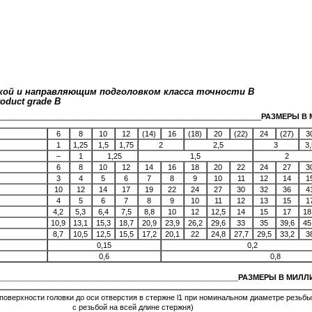
кой и направляющим подголовком класса точности B
roduct grade B
_______________________________________________________________
РАЗМЕРЫ В 
6
8
10
12
(14)
16
(18)
20
(22)
24
(27)
3
1
1,25
1,5
1,75
2
2,5
3
3,
–
1
1,25
1,5
2
6
8
10
12
14
16
18
20
22
24
27
3
3
4
5
6
7
8
9
10
11
12
14
1
10
12
14
17
19
22
24
27
30
32
36
4
4
5
6
7
8
9
10
11
12
13
15
1
4,2
5,3
6,4
7,5
8,8
10
12
12,5
14
15
17
18
10,9
13,1
15,3
18,7
20,9
23,9
26,2
29,6
33
35
39,6
45
8,7
10,5
12,5
15,5
17,2
20,1
22
24,8
27,7
29,5
33,2
3
0,15
0,2
0,6
0,8
___________________________________________________________РАЗМЕРЫ В МИЛ
 поверхности головки до оси отверстия в стержне l1 при номинальном диаметре резьбы
с резьбой на всей длине стержня)