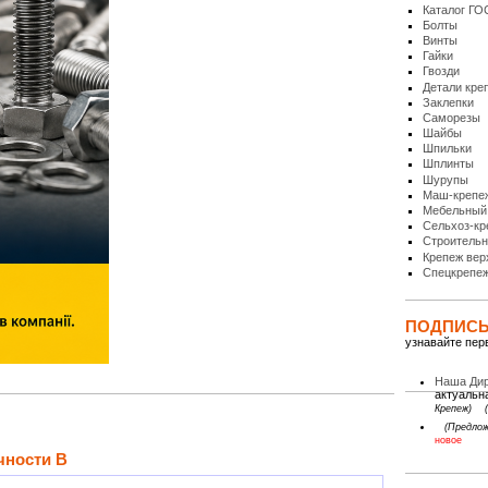
Каталог ГО
Болты
Винты
Гайки
Гвозди
Детали кре
Заклепки
Саморезы
Шайбы
Шпильки
Шплинты
Шурупы
Маш-крепе
Мебельный
Сельхоз-кр
Строительн
Крепеж вер
Спецкрепе
ПОДПИСЫВ
узнавайте пер
Наша Дир
актуальн
Крепеж)
(Предлож
новое
чности B