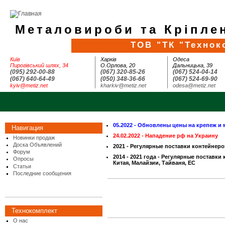
Металовироби та Кріплен
ТОВ "ТК "Технок
Київ
Харків
Одеса
Пирогівський шлях, 34
О.Орлова, 20
Дальницька, 39
(095) 292-00-88
(067) 320-85-26
(067) 524-04-14
(067) 640-64-49
(050) 348-36-66
(067) 524-69-90
kyiv@metiz.net
kharkiv@metiz.net
odesa@metiz.net
05.2022 - Обновлены цены на крепеж и 
Навигация
24.02.2022 - Нападение рф на Украину
Новинки продаж
Доска Объявлений
2021 - Регулярные поставки контейнеро
Форум
2014 - 2021 года - Регулярные поставки
Опросы
Китая, Малайзии, Тайваня, ЕС
Статьи
Последние сообщения
Технокомплект
О нас