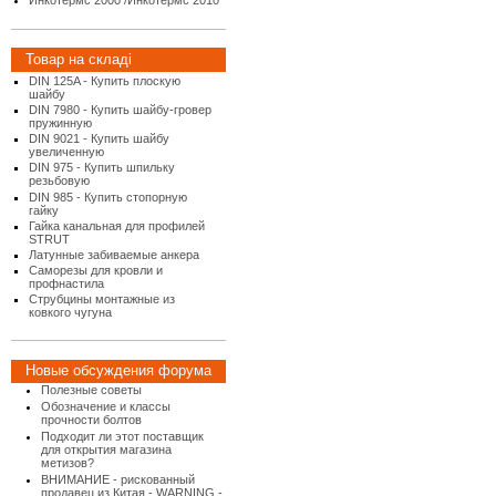
Инкотермс 2000 /Инкотермс 2010
Товар на складі
DIN 125A - Купить плоскую
шайбу
DIN 7980 - Купить шайбу-гровер
пружинную
DIN 9021 - Купить шайбу
увеличенную
DIN 975 - Купить шпильку
резьбовую
DIN 985 - Купить стопорную
гайку
Гайка канальная для профилей
STRUT
Латунные забиваемые анкера
Саморезы для кровли и
профнастила
Струбцины монтажные из
ковкого чугуна
Новые обсуждения форума
Полезные советы
Обозначение и классы
прочности болтов
Подходит ли этот поставщик
для открытия магазина
метизов?
ВНИМАНИЕ - рискованный
продавец из Китая - WARNING -