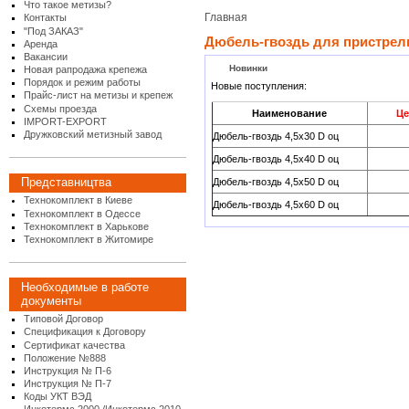
Что такое метизы?
Главная
Контакты
"Под ЗАКАЗ"
Дюбель-гвоздь для пристрел
Аренда
Вакансии
Новинки
Новая рапродажа крепежа
Порядок и режим работы
Новые поступления:
Прайс-лист на метизы и крепеж
Схемы проезда
Наименование
Це
IMPORT-EXPORT
Дружковский метизный завод
Дюбель-гвоздь 4,5x30 D оц
Дюбель-гвоздь 4,5x40 D оц
Представництва
Дюбель-гвоздь 4,5x50 D оц
Технокомплект в Киеве
Дюбель-гвоздь 4,5x60 D оц
Технокомплект в Одессе
Технокомплект в Харькове
Технокомплект в Житомире
Необходимые в работе
документы
Типовой Договор
Спецификация к Договору
Сертификат качества
Положение №888
Инструкция № П-6
Инструкция № П-7
Коды УКТ ВЭД