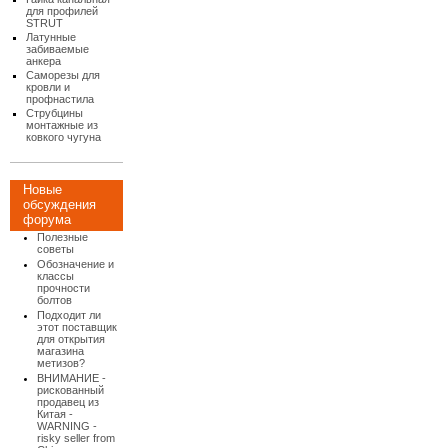
для профилей
STRUT
Латунные
забиваемые
анкера
Саморезы для
кровли и
профнастила
Струбцины
монтажные из
ковкого чугуна
Новые
обсуждения
форума
Полезные
советы
Обозначение и
классы
прочности
болтов
Подходит ли
этот поставщик
для открытия
магазина
метизов?
ВНИМАНИЕ -
рискованный
продавец из
Китая -
WARNING -
risky seller from