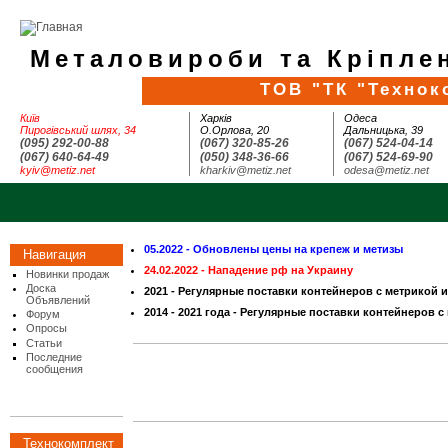
Металовироби та Кріплен
ТОВ "ТК "Технок
Київ
Харків
Одеса
Пирогівський шлях, 34
О.Орлова, 20
Дальницька, 39
(095) 292-00-88
(067) 320-85-26
(067) 524-04-14
(067) 640-64-49
(050) 348-36-66
(067) 524-69-90
kyiv@metiz.net
kharkiv@metiz.net
odesa@metiz.net
05.2022 - Обновлены цены на крепеж и метизы
Навигация
24.02.2022 - Нападение рф на Украину
Новинки продаж
Доска
2021 - Регулярные поставки контейнеров с метрикой 
Объявлений
2014 - 2021 года - Регулярные поставки контейнеров с
Форум
Опросы
Статьи
Последние
сообщения
Технокомплект