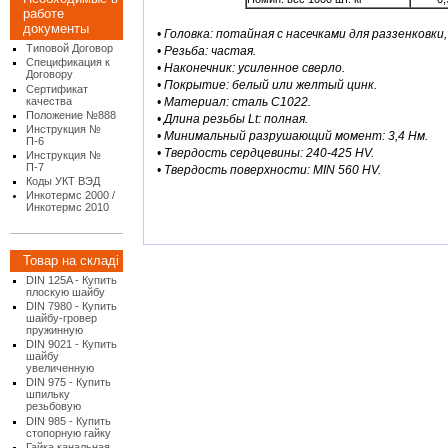
работе
документы
• Головка: потайная с насечками для раззенковки, 
Типовой Договор
• Резьба: частая.
Спецификация к
• Наконечник: усиленное сверло.
Договору
• Покрытие: белый или желтый цинк.
Сертификат
качества
• Материал: сталь С1022.
Положение №888
• Длина резьбы Lt: полная.
Инструкция №
• Минимальный разрушающий момент: 3,4 Hм.
П-6
• Твердость сердцевины: 240-425 HV.
Инструкция №
П-7
• Твердость поверхности: MIN 560 HV.
Коды УКТ ВЭД
Инкотермс 2000 /
Инкотермс 2010
Товар на складі
DIN 125A - Купить
плоскую шайбу
DIN 7980 - Купить
шайбу-гровер
пружинную
DIN 9021 - Купить
шайбу
увеличенную
DIN 975 - Купить
шпильку
резьбовую
DIN 985 - Купить
стопорную гайку
Гайка канальная