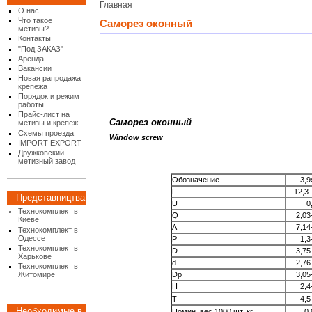
Главная
О нас
Что такое
Саморез оконный
метизы?
Контакты
"Под ЗАКАЗ"
Аренда
Вакансии
Новая рапродажа
крепежа
Порядок и режим
работы
Прайс-лист на
Саморез оконный
метизы и крепеж
Схемы проезда
Window screw
IMPORT-EXPORT
Дружковский
____________________________
метизный завод
Обозначение
3,9
L
12,3-
Представництва
U
0
Технокомплект в
Q
2,03
Киеве
A
7,14
Технокомплект в
Одессе
P
1,3
Технокомплект в
D
3,75
Харькове
d
2,76
Технокомплект в
Житомире
Dp
3,05
H
2,4
T
4,5
Необходимые в
Номин. вес 1000 шт. кг
0,