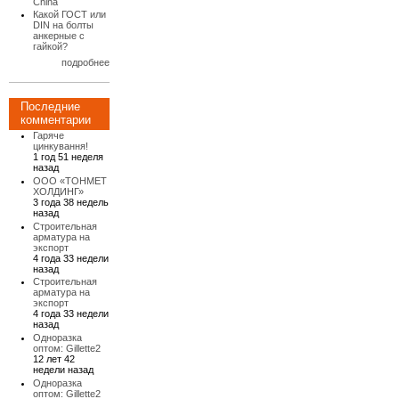
China
Какой ГОСТ или
DIN на болты
анкерные с
гайкой?
подробнее
Последние
комментарии
Гаряче
цинкування!
1 год 51 неделя
назад
ООО «ТОНМЕТ
ХОЛДИНГ»
3 года 38 недель
назад
Строительная
арматура на
экспорт
4 года 33 недели
назад
Строительная
арматура на
экспорт
4 года 33 недели
назад
Одноразка
оптом: Gillette2
12 лет 42
недели назад
Одноразка
оптом: Gillette2