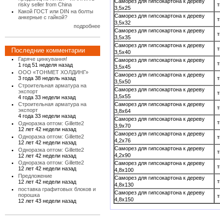
Cаморез для гипсокартона к дереву
т
risky seller from China
3,5x25
Какой ГОСТ или DIN на болты
Cаморез для гипсокартона к дереву
анкерные с гайкой?
т
3,5x32
подробнее
Cаморез для гипсокартона к дереву
т
3,5x35
Cаморез для гипсокартона к дереву
т
Последние комментарии
3,5x40
Гаряче цинкування!
Cаморез для гипсокартона к дереву
т
1 год 51 неделя назад
3,5x45
ООО «ТОНМЕТ ХОЛДИНГ»
Cаморез для гипсокартона к дереву
т
3 года 38 недель назад
3,5x50
Строительная арматура на
Cаморез для гипсокартона к дереву
экспорт
т
3,5x55
4 года 33 недели назад
Cаморез для гипсокартона к дереву
Строительная арматура на
т
экспорт
3,8x64
4 года 33 недели назад
Cаморез для гипсокартона к дереву
т
Одноразка оптом: Gillette2
3,9x70
12 лет 42 недели назад
Cаморез для гипсокартона к дереву
Одноразка оптом: Gillette2
т
4,2x76
12 лет 42 недели назад
Cаморез для гипсокартона к дереву
Одноразка оптом: Gillette2
т
4,2x90
12 лет 42 недели назад
Одноразка оптом: Gillette2
Cаморез для гипсокартона к дереву
т
12 лет 42 недели назад
4,8x100
Предложение
Cаморез для гипсокартона к дереву
т
12 лет 42 недели назад
4,8x130
поставка графитовых блоков и
Cаморез для гипсокартона к дереву
порошка
т
4,8x150
12 лет 43 недели назад