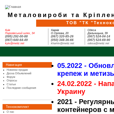
Металовироби та Кріплен
ТОВ "ТК "Технок
Київ
Харків
Одеса
Пирогівський шлях, 34
О.Орлова, 20
Дальницька, 39
(095) 292-00-88
(067) 320-85-26
(067) 524-04-14
(067) 640-64-49
(050) 348-36-66
(067) 524-69-90
kyiv@metiz.net
kharkiv@metiz.net
odesa@metiz.net
05.2022 - Обнов
Навигация
Новинки продаж
крепеж и метиз
Доска Объявлений
Форум
Опросы
24.02.2022 - На
Статьи
Последние сообщения
Украину
2021 - Регулярн
Технокомплект
контейнеров с 
О нас