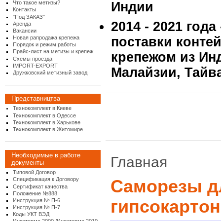
Что такое метизы?
Индии
Контакты
"Под ЗАКАЗ"
2014 - 2021 года
Аренда
Вакансии
Новая рапродажа крепежа
поставки конте
Порядок и режим работы
Прайс-лист на метизы и крепеж
крепежом из Инд
Схемы проезда
IMPORT-EXPORT
Малайзии, Тайв
Дружковский метизный завод
Представництва
Технокомплект в Киеве
Технокомплект в Одессе
Технокомплект в Харькове
Технокомплект в Житомире
Необходимые в работе
Главная
документы
Типовой Договор
Спецификация к Договору
Саморезы д
Сертификат качества
Положение №888
гипсокарто
Инструкция № П-6
Инструкция № П-7
Коды УКТ ВЭД