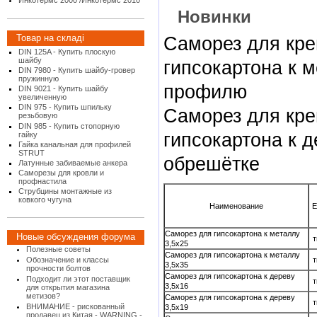
Инкотермс 2000 /Инкотермс 2010
Новинки
Товар на складі
Саморез для кр
DIN 125A - Купить плоскую
шайбу
гипсокартона к 
DIN 7980 - Купить шайбу-гровер
пружинную
профилю
DIN 9021 - Купить шайбу
увеличенную
DIN 975 - Купить шпильку
Саморез для кр
резьбовую
DIN 985 - Купить стопорную
гипсокартона к 
гайку
Гайка канальная для профилей
STRUT
обрешётке
Латунные забиваемые анкера
Саморезы для кровли и
профнастила
Струбцины монтажные из
ковкого чугуна
Наименование
Е
Cаморез для гипсокартона к металлу
Новые обсуждения форума
т
3,5x25
Полезные советы
Cаморез для гипсокартона к металлу
т
Обозначение и классы
3,5x35
прочности болтов
Cаморез для гипсокартона к дереву
Подходит ли этот поставщик
т
3,5x16
для открытия магазина
метизов?
Cаморез для гипсокартона к дереву
т
ВНИМАНИЕ - рискованный
3,5x19
продавец из Китая - WARNING -