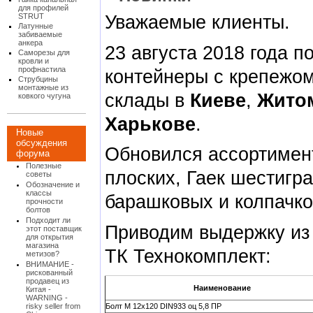
для профилей
Уважаемые клиенты.
STRUT
Латунные
забиваемые
анкера
23 августа 2018 года 
Саморезы для
кровли и
профнастила
контейнеры с крепежом
Струбцины
монтажные из
склады в
Киеве
,
Жито
ковкого чугуна
Харькове
.
Новые
обсуждения
Обновился ассортимен
форума
Полезные
плоских, Гаек шестигр
советы
Обозначение и
классы
барашковых и колпачко
прочности
болтов
Подходит ли
Приводим выдержку из
этот поставщик
для открытия
магазина
ТК Технокомплект:
метизов?
ВНИМАНИЕ -
рискованный
продавец из
Наименование
Китая -
WARNING -
risky seller from
Болт М 12х120 DIN933 оц 5,8 ПР