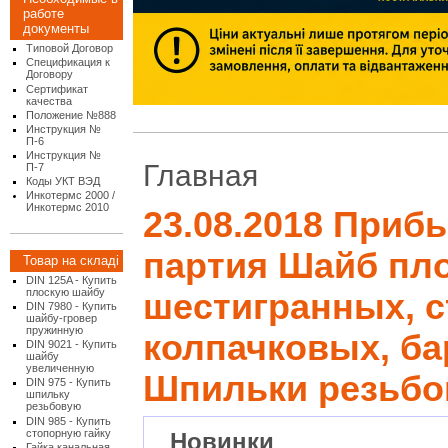
работе
документы
Типовой Договор
Спецификация к
Договору
Сертификат
качества
Положение №888
Инструкция №
П-6
Инструкция №
Главная
П-7
Коды УКТ ВЭД
Инкотермс 2000 /
Инкотермс 2010
23.08.2018 Приб
партия Шайб пло
Товар на складі
DIN 125A - Купить
плоскую шайбу
шестигранных, 
DIN 7980 - Купить
шайбу-гровер
пружинную
колпачковых, б
DIN 9021 - Купить
шайбу
увеличенную
Шпильки резьбо
DIN 975 - Купить
шпильку
резьбовую
DIN 985 - Купить
стопорную гайку
Новинки
Гайка канальная