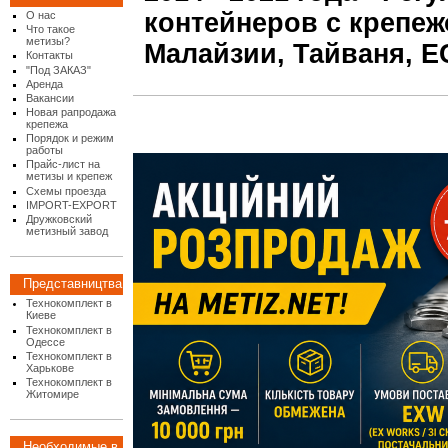
контейнеров с крепеж
О нас
Что такое
метизы?
Малайзии, Тайваня, Е
Контакты
"Под ЗАКАЗ"
Аренда
Вакансии
Новая рапродажа
крепежа
Порядок и режим
работы
Прайс-лист на
метизы и крепеж
Схемы проезда
IMPORT-EXPORT
Дружковский
метизный завод
Представництва
Технокомплект в
Киеве
Технокомплект в
Одессе
Технокомплект в
Харькове
Технокомплект в
Житомире
Необходимые в