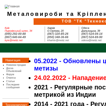
Металовироби та Кріплен
ТОВ "ТК "Технок
Київ
Харків
Одеса
Пирогівський шлях, 34
О.Орлова, 20
Дальницька, 39
(095) 292-00-88
(067) 320-85-26
(067) 524-04-14
(067) 640-64-49
(050) 348-36-66
(067) 524-69-90
kyiv@metiz.net
kharkiv@metiz.net
odesa@metiz.net
05.2022 - Обновлены 
Навигация
Новинки продаж
метизы
Доска
Объявлений
Форум
24.02.2022 - Нападени
Опросы
Статьи
Последние
2021 - Регулярные по
сообщения
метрикой из Индии
2014 - 2021 года - Ре
Технокомплект