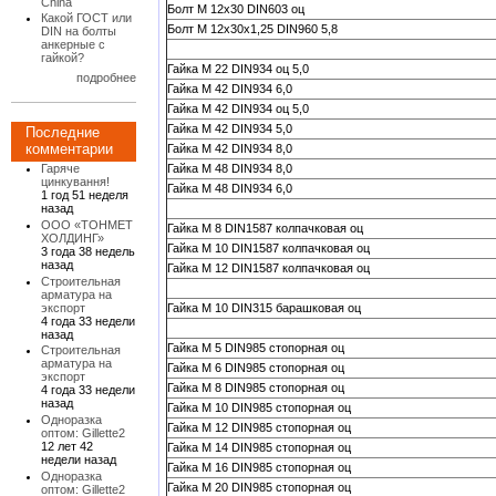
China
Болт М 12х30 DIN603 оц
Какой ГОСТ или
Болт М 12х30х1,25 DIN960 5,8
DIN на болты
анкерные с
гайкой?
Гайка М 22 DIN934 оц 5,0
подробнее
Гайка М 42 DIN934 6,0
Гайка М 42 DIN934 оц 5,0
Гайка М 42 DIN934 5,0
Последние
комментарии
Гайка М 42 DIN934 8,0
Гайка М 48 DIN934 8,0
Гаряче
цинкування!
Гайка М 48 DIN934 6,0
1 год 51 неделя
назад
ООО «ТОНМЕТ
Гайка М 8 DIN1587 колпачковая оц
ХОЛДИНГ»
Гайка М 10 DIN1587 колпачковая оц
3 года 38 недель
назад
Гайка М 12 DIN1587 колпачковая оц
Строительная
арматура на
экспорт
Гайка М 10 DIN315 барашковая оц
4 года 33 недели
назад
Гайка М 5 DIN985 стопорная оц
Строительная
арматура на
Гайка М 6 DIN985 стопорная оц
экспорт
Гайка М 8 DIN985 стопорная оц
4 года 33 недели
назад
Гайка М 10 DIN985 стопорная оц
Одноразка
Гайка М 12 DIN985 стопорная оц
оптом: Gillette2
12 лет 42
Гайка М 14 DIN985 стопорная оц
недели назад
Гайка М 16 DIN985 стопорная оц
Одноразка
Гайка М 20 DIN985 стопорная оц
оптом: Gillette2