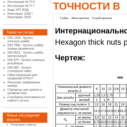
Инструкция № П-6
ТОЧНОСТИ В
Инструкция № П-7
Коды УКТ ВЭД
Инкотермс 2000 /
Инкотермс 2010
Гайки
Маш-крепеж
Строй-крепеж
Интернационально
Товар на складі
DIN 125A - Купить
Hexagon thick nuts p
плоскую шайбу
DIN 7980 - Купить шайбу-
гровер пружинную
DIN 9021 - Купить шайбу
Чертеж:
увеличенную
DIN 975 - Купить шпильку
резьбовую
DIN 985 - Купить
стопорную гайку
Гайка канальная для
мм
профилей STRUT
Латунные забиваемые
анкера
Номинальный диаметр
8
10
12
(14)
16
Саморезы для кровли и
резьбы
d
профнастила
крупный
1,25
1,5
1,75
2
Струбцины монтажные из
Шаг резьбы
мелкий
1
1,25
ковкого чугуна
Размер под «ключ»
S
13
16
18
21
24
Диаметр описанной
14,2
17,6
19,9
22,8
26,2
окружности
е
, не менее
Новые обсуждения
не менее
8,0
10
12
14
16
d
форума
a
не более
8,75
10,8
13,0
15,1
17,3
Полезные советы
d
, не менее