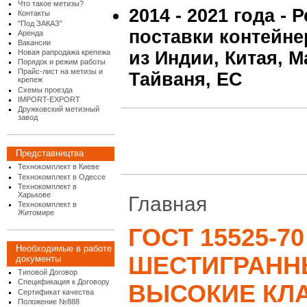
Что такое метизы?
2014 - 2021 года -
Контакты
"Под ЗАКАЗ"
поставки контейне
Аренда
Вакансии
Новая рапродажа крепежа
из Индии, Китая, М
Порядок и режим работы
Прайс-лист на метизы и
Тайваня, ЕС
крепеж
Схемы проезда
IMPORT-EXPORT
Дружковский метизный
завод
Представництва
Технокомплект в Киеве
Технокомплект в Одессе
Технокомплект в
Харькове
Главная
Технокомплект в
Житомире
ГОСТ 15525-70
Необходимые в работе
ШЕСТИГРАНН
документы
Типовой Договор
Спецификация к Договору
ВЫСОКИЕ КЛ
Сертификат качества
Положение №888