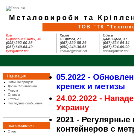
Металовироби та Кріплен
ТОВ "ТК "Технок
Київ
Харків
Одеса
Пирогівський шлях, 34
О.Орлова, 20
Дальницька, 39
(095) 292-00-88
(067) 320-85-26
(067) 524-04-14
(067) 640-64-49
(050) 348-36-66
(067) 524-69-90
kyiv@metiz.net
kharkiv@metiz.net
odesa@metiz.net
05.2022 - Обновле
Навигация
Новинки продаж
крепеж и метизы
Доска Объявлений
Форум
Опросы
24.02.2022 - Напад
Статьи
Последние сообщения
Украину
2021 - Регулярные
Технокомплект
контейнеров с мет
О нас