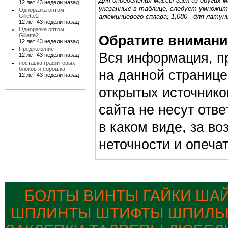
Для определения массы гаек из других мате
12 лет 43 недели назад
указанные в таблице, следует умножит
Одноразка оптом:
Gillette2
алюминиевого сплава; 1,080 - для латун
12 лет 43 недели назад
Одноразка оптом:
Gillette2
Обратите вниман
12 лет 43 недели назад
Предложение
Вся информация, п
12 лет 43 недели назад
поставка графитовых
блоков и порошка
на данной странице
12 лет 43 недели назад
открытых источник
сайта не несут отве
в каком виде, за в
неточности и опечат
БОЛТЫ ВИНТЫ ГАЙКИ ША
ШПЛИНТЫ ШТИФТЫ ШПИЛЬК