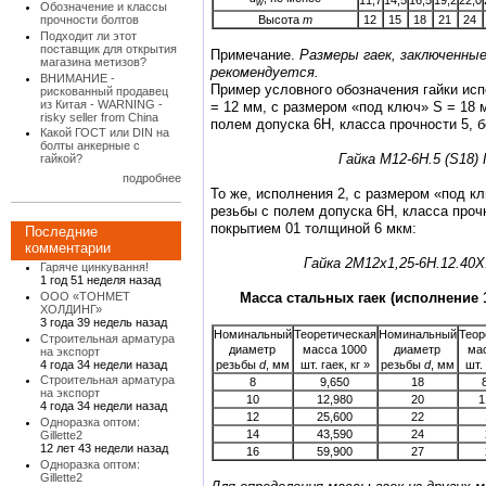
11,7
14,5
16,5
19,2
22,0
w
Обозначение и классы
прочности болтов
Высота
т
12
15
18
21
24
Подходит ли этот
поставщик для открытия
Примечание.
Размеры гаек, заключенные 
магазина метизов?
рекомендуется.
ВНИМАНИЕ -
Пример условного обозначения гайки исполнен
рискованный продавец
из Китая - WARNING -
= 12 мм, с размером «под ключ» S = 18 
risky seller from China
полем допуска 6Н, класса прочности 5, б
Какой ГОСТ или DIN на
болты анкерные с
Гайка М12-6Н.5 (S18)
гайкой?
подробнее
То же, исполнения 2, с размером «под ключ» S = 
резьбы с полем допуска 6Н, класса прочно
покрытием 01 толщиной 6 мкм:
Последние
комментарии
Гайка 2М12х1,25-6Н.12.40Х
Гаряче цинкування!
1 год 51 неделя назад
ООО «ТОНМЕТ
ХОЛДИНГ»
3 года 39 недель назад
Номинальный
Теоретическая
Номинальный
Теор
Строительная арматура
диаметр
масса 1000
диаметр
ма
на экспорт
4 года 34 недели назад
резьбы
d
, мм
шт. гаек, кг »
резьбы
d
, мм
Строительная арматура
8
9,650
18
на экспорт
10
12,980
20
1
4 года 34 недели назад
12
25,600
22
Одноразка оптом:
14
43,590
24
Gillette2
12 лет 43 недели назад
16
59,900
27
Одноразка оптом:
Gillette2