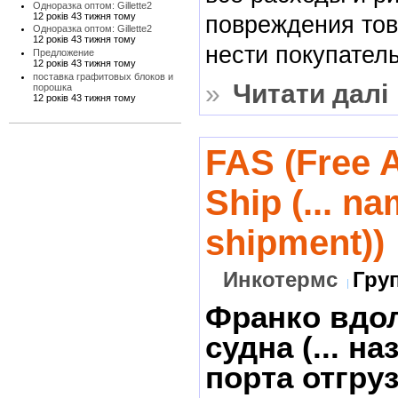
Одноразка оптом: Gillette2
12 років 43 тижня тому
повреждения то
Одноразка оптом: Gillette2
12 років 43 тижня тому
нести покупатель
Предложение
12 років 43 тижня тому
поставка графитовых блоков и
»
Читати далі
порошка
12 років 43 тижня тому
FAS (Free 
Ship (... n
shipment))
Инкотермс
Гру
Франко вдо
судна (... н
порта отгруз