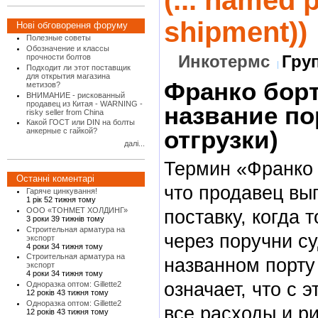
(... named p
shipment))
Нові обговорення форуму
Полезные советы
Обозначение и классы
Инкотермс
Гру
прочности болтов
Подходит ли этот поставщик
для открытия магазина
Франко борт 
метизов?
ВНИМАНИЕ - рискованный
продавец из Китая - WARNING -
название по
risky seller from China
Какой ГОСТ или DIN на болты
отгрузки)
анкерные с гайкой?
далі...
Термин «Франко 
Останні коментарі
что продавец вы
Гаряче цинкування!
1 рік 52 тижня тому
ООО «ТОНМЕТ ХОЛДИНГ»
поставку, когда 
3 роки 39 тижнів тому
Строительная арматура на
через поручни су
экспорт
4 роки 34 тижня тому
Строительная арматура на
названном порту 
экспорт
4 роки 34 тижня тому
означает, что с 
Одноразка оптом: Gillette2
12 років 43 тижня тому
Одноразка оптом: Gillette2
все расходы и р
12 років 43 тижня тому