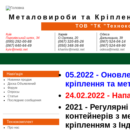
Металовироби та Кріплен
ТОВ "ТК "Технок
Київ
Харків
Одеса
Пирогівський шлях, 34
О.Орлова, 20
Дальницька, 39
(095) 292-00-88
(067) 320-85-26
(067) 524-04-14
(067) 640-64-49
(050) 348-36-66
(067) 524-69-90
kyiv@metiz.net
kharkiv@metiz.net
odesa@metiz.net
05.2022 - Оновле
Навіґація
Новинки продаж
кріплення та м
Доска Объявлений
Форум
Опросы
24.02.2022 - Нап
Статьи
Последние сообщения
2021 - Регулярн
контейнерів з 
Технокомплект
кріпленням з Інд
Про нас