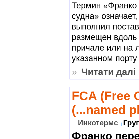
Термин «Франко 
судна» означает,
выполнил поставк
размещен вдоль 
причале или на 
указанном порту 
»
Читати далі
FCA (Free C
(...named p
Инкотермс
Гру
Франко пер