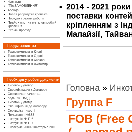
Контакти
2014 - 2021 роки
"Під ЗАМОВЛЕННЯ"
Аренда
поставки контей
Новая рапродажа крепежа
Порядок і режим роботи
Прайс - лист на металовироби й
кріпленням з Інд
кріплення
Схемы проезда
Малайзії, Тайва
Представництва
Технокомплект в Києві
Технокомплект в Одесі
Технокомплект в Харкові
Технокомплект в Житомирі
Необхідні у роботі документи
Головна
»
Инко
Типовой Договор
Спецификация к Договору
Сертификат качества
Коды УКТ ВЭД
Группа F
Типовий Договір
Специфікація до Договору
Сертифікат якості
FOB (Free 
Положення №888
Інструкція № П-6
Інструкція № П-7
Інкотермс 2000 / Інкотермс 2010