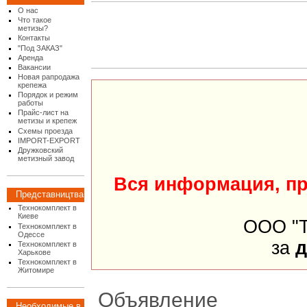
О нас
Что такое
метизы?
Контакты
"Под ЗАКАЗ"
Аренда
Вакансии
Новая рапродажа
крепежа
Порядок и режим
работы
Прайс-лист на
метизы и крепеж
Схемы проезда
IMPORT-EXPORT
Дружковский
метизный завод
Вся информация, пр
Представництва
Технокомплект в
Киеве
ООО "Т
Технокомплект в
Одессе
за
д
Технокомплект в
Харькове
Технокомплект в
Житомире
Объявление
Необходимые в