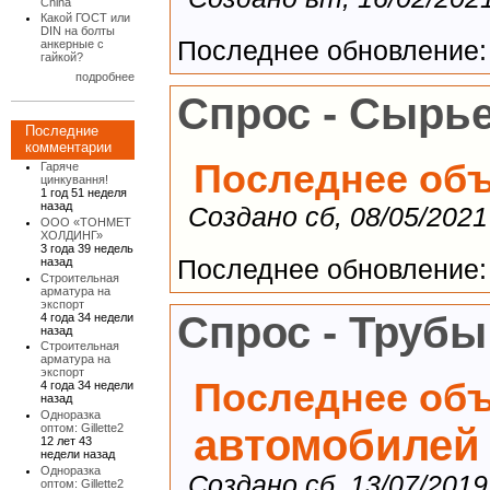
China
Какой ГОСТ или
DIN на болты
Последнее обновление: с
анкерные с
гайкой?
подробнее
Спрос - Сырь
Последние
комментарии
Последнее об
Гаряче
цинкування!
1 год 51 неделя
назад
Создано сб, 08/05/2021
ООО «ТОНМЕТ
ХОЛДИНГ»
3 года 39 недель
назад
Последнее обновление: п
Строительная
арматура на
экспорт
Спрос - Трубы
4 года 34 недели
назад
Строительная
арматура на
экспорт
Последнее об
4 года 34 недели
назад
Одноразка
автомобилей
оптом: Gillette2
12 лет 43
недели назад
Одноразка
Создано сб, 13/07/2019
оптом: Gillette2