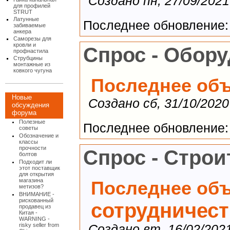
Создано пн, 27/09/2021
для профилей
STRUT
Латунные
Последнее обновление: ч
забиваемые
анкера
Саморезы для
кровли и
Спрос - Обор
профнастила
Струбцины
монтажные из
ковкого чугуна
Последнее об
Новые
Создано сб, 31/10/2020
обсуждения
форума
Полезные
Последнее обновление: ч
советы
Обозначение и
классы
прочности
Спрос - Стро
болтов
Подходит ли
этот поставщик
для открытия
магазина
Последнее об
метизов?
ВНИМАНИЕ -
рискованный
сотрудничест
продавец из
Китая -
WARNING -
risky seller from
Создано вт, 16/02/2021