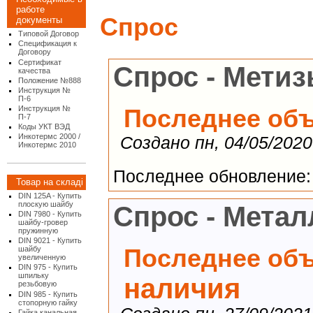
работе
Спрос
документы
Типовой Договор
Спецификация к
Договору
Сертификат
Спрос - Метиз
качества
Положение №888
Инструкция №
П-6
Инструкция №
Последнее об
П-7
Коды УКТ ВЭД
Инкотермс 2000 /
Создано пн, 04/05/2020
Инкотермс 2010
Последнее обновление: в
Товар на складі
DIN 125A - Купить
плоскую шайбу
Спрос - Метал
DIN 7980 - Купить
шайбу-гровер
пружинную
DIN 9021 - Купить
Последнее об
шайбу
увеличенную
DIN 975 - Купить
шпильку
наличия
резьбовую
DIN 985 - Купить
стопорную гайку
Гайка канальная