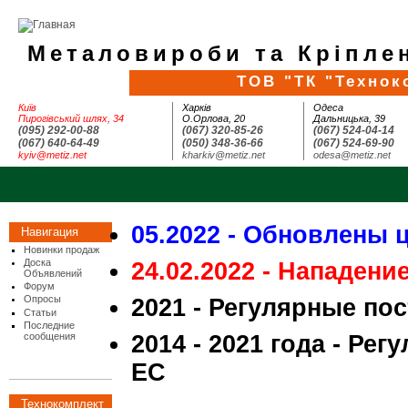
Металовироби та Кріплен
ТОВ "ТК "Технок
Київ
Харків
Одеса
Пирогівський шлях, 34
О.Орлова, 20
Дальницька, 39
(095) 292-00-88
(067) 320-85-26
(067) 524-04-14
(067) 640-64-49
(050) 348-36-66
(067) 524-69-90
kyiv@metiz.net
kharkiv@metiz.net
odesa@metiz.net
05.2022 - Обновлены 
Навигация
Новинки продаж
Доска
24.02.2022 - Нападени
Объявлений
Форум
Опросы
2021 - Регулярные по
Статьи
Последние
сообщения
2014 - 2021 года - Ре
ЕС
Технокомплект