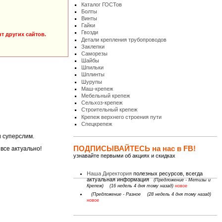
Каталог ГОСТов
Болты
Винты
Гайки
Гвозди
т других сайтов.
Детали крепления трубопроводов
Заклепки
Саморезы
Шайбы
Шпильки
Шплинты
Шурупы
Маш-крепеж
Мебельный крепеж
Сельхоз-крепеж
Строительный крепеж
Крепеж верхнего строения пути
Спецкрепеж
и суперслим.
ПОДПИСЫВАЙТЕСЬ на нас в FB!
все актуально!
узнавайте первыми об акциях и скидках
Наша Директория
полезных ресурсов, всегда
актуальная информация
(Предложение - Метизы и
Крепеж)
(16 недель 4 дня тому назад)
новое
(Предложение - Разное
(28 недель 4 дня тому назад)
новое