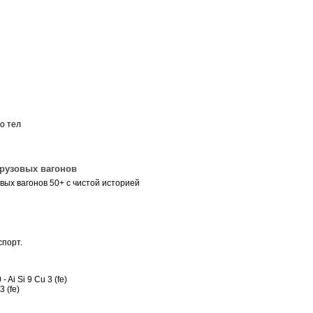
о тел
рузовых вагонов
вых вагонов 50+ с чистой историей
спорт.
 Ai Si 9 Cu 3 (fe)
 (fe)