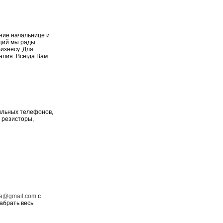
ние начальнице и
аций мы рады
изнесу. Для
талия. Всегда Вам
ильных телефонов,
 резисторы,
sa@gmail.com
с
абрать весь