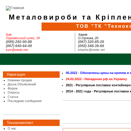
Металовироби та Кріплен
ТОВ "ТК "Технок
Київ
Харків
Пирогівський шлях, 34
О.Орлова, 20
(095) 292-00-88
(067) 320-85-26
(067) 640-64-49
(050) 348-36-66
kyiv@metiz.net
kharkiv@metiz.net
05.2022 - Обновлены цены на крепеж и 
Навигация
24.02.2022 - Нападение рф на Украину
Новинки продаж
Доска Объявлений
2021 - Регулярные поставки контейнеро
Форум
2014 - 2021 года - Регулярные поставки
Опросы
Статьи
Последние сообщения
Технокомплект
О нас