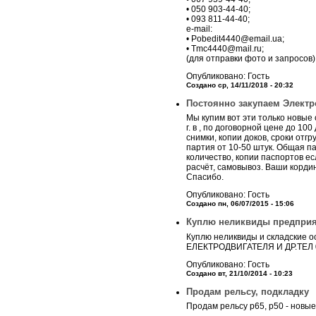
• 050 903-44-40;
• 093 811-44-40;
e-mail:
• Pobedit4440@email.ua;
• Tmc4440@mail.ru;
(для отправки фото и запросов)
Опубликовано: Гость
Создано ср, 14/11/2018 - 20:32
Постоянно закупаем Электро
Мы купим вот эти только новые 
г. в , по договорной цене до 1
снимки, копии доков, сроки отг
партия от 10-50 штук. Общая па
количество, копии паспортов ес
расчёт, самовывоз. Ваши корди
Спасибо.
Опубликовано: Гость
Создано пн, 06/07/2015 - 15:06
Куплю неликвиды предприя
Куплю неликвиды и складские 
ЕЛЕКТРОДВИГАТЕЛЯ И ДР.ТЕЛ 
Опубликовано: Гость
Создано вт, 21/10/2014 - 10:23
Продам рельсу, подкладку
Продам рельсу р65, р50 - новые 