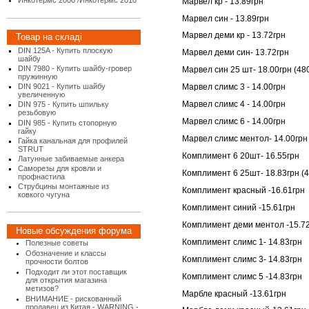
Инкотермс 2000 /Инкотермс 2010
Марвел кр - 13.89грн
Марвел син - 13.89грн
Марвел деми кр - 13.72грн
Товар на складі
DIN 125A - Купить плоскую
Марвел деми син- 13.72грн
шайбу
DIN 7980 - Купить шайбу-гровер
Марвел син 25 шт- 18.00грн (48
пружинную
DIN 9021 - Купить шайбу
Марвел слимс 3 - 14.00грн
увеличенную
Марвел слимс 4 - 14.00грн
DIN 975 - Купить шпильку
резьбовую
Марвел слимс 6 - 14.00грн
DIN 985 - Купить стопорную
гайку
Марвел слимс ментол- 14.00грн
Гайка канальная для профилей
STRUT
Комплимент 6 20шт- 16.55грн
Латунные забиваемые анкера
Саморезы для кровли и
Комплимент 6 25шт- 18.83грн (4
профнастила
Струбцины монтажные из
Комплимент красный -16.61грн
ковкого чугуна
Комплимент синий -15.61грн
Комплимент деми ментол -15.7
Новые обсуждения форума
Комплимент слимс 1- 14.83грн
Полезные советы
Обозначение и классы
Комплимент слимс 3- 14.83грн
прочности болтов
Подходит ли этот поставщик
Комплимент слимс 5 -14.83грн
для открытия магазина
метизов?
Марбле красный -13.61грн
ВНИМАНИЕ - рискованный
продавец из Китая - WARNING -