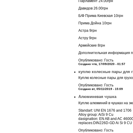
Парламент 24.00грн
Давидов 26.00грн
Б/Ф Прима Киевская 10грн
Прима Дойна 10грн
Астра 9грн
Астру 9грн
Армейские 8грн
Дополнительная информация п
Опубликовано: Гость
Создано чтв, 17/09/2020 - 01:57
куплю колесные пары для г
Куплю колесные пары для грузо
Опубликовано: Гость
Создано вт, 05/11/2019 - 15:09
Алюминевая чушка
Куплю алюминий в чушках на эк
Standart: UNI EN 1676 and 1706
Alloy group: AiSi 9 Cu
dasignation: EN AB and AC 46000 -
replaces:DIN226D-GD Ai Si 9 CU 3
Опубликовано: Гость