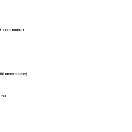
0 пачек ящике)
80 пачек ящике)
2грн