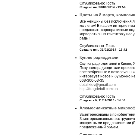
Опубликовано: Гость
Создано пн, 30/06/2014 - 19:56
Цветы на 8 марта, компози
Все женщины без исключения л
коллегам! В нашем интернет-м
предложить корпоративные пода
корпоративных клиентов у нас д
рады!
Опубликовано: Гость
Создано птн, 31/01/2014 - 13:42
Куплю радиодетали
Скупка радиодеталей в Киеве, 
Покупаем радиодетали произво
посеребренные и позолоченные
интересует новое и бу можно н
068-300-53-35
detalikiev@gmail.com
http://dragdetali.com.ua
Опубликовано: Гость
Создано сб, 11/01/2014 - 14:56
Алюмосиликатные микрос
Заинтересованы в приобретен
Заинтересованных в сотруднич
конкретными предложениями (В
предложенный объем.
С уважением,