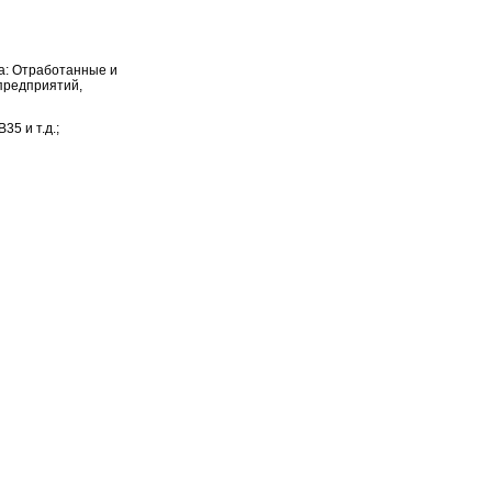
а: Отработанные и
предприятий,
35 и т.д.;