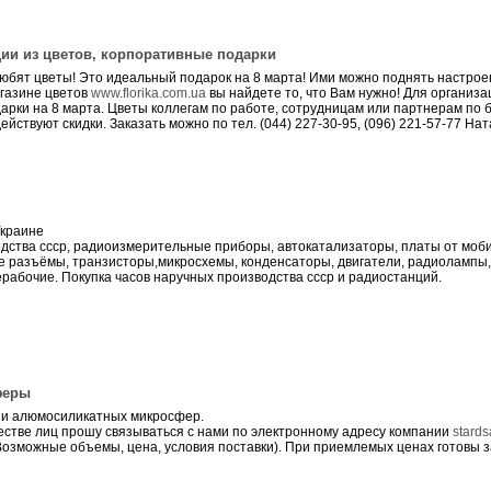
ции из цветов, корпоративные подарки
юбят цветы! Это идеальный подарок на 8 марта! Ими можно поднять настрое
агазине цветов
www.florika.com.ua
вы найдете то, что Вам нужно! Для организ
рки на 8 марта. Цветы коллегам по работе, сотрудницам или партнерам по б
ействуют скидки. Заказать можно по тел. (044) 227-30-95, (096) 221-57-77 На
Украине
дства ссср, радиоизмерительные приборы, автокатализаторы, платы от моб
 разъёмы, транзисторы,микросхемы, конденсаторы, двигатели, радиолампы,
ерабочие. Покупка часов наручных производства ссср и радиостанций.
феры
ии алюмосиликатных микросфер.
естве лиц прошу связываться с нами по электронному адресу компании
stard
озможные объемы, цена, условия поставки). При приемлемых ценах готовы з