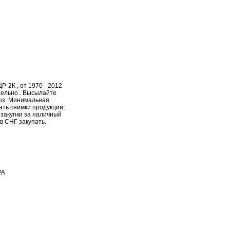
-2К , от 1970 - 2012
ательно . Высылайте
воз. Минимальная
ать снимки продукции,
 закупки за наличный
в СНГ закупать.
РА