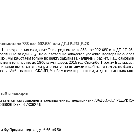
двигатели 368 пас 002-680 или ДП-1Р-26ЦР-2К
с Нз госхранения складские Электродвигатели 368 пас 002-680 или ДП-1Р-26ЦР
00 долл.Сша за единицу , не обязательно заводская упаковка, паспорт не обяз
рузки. Мы работаем только по факту закупки за наличный расчёт. Наш самовы
ртия в количестве до 1800 штук на весь 2015 год Спасибо. Просим Вас высыл
ли такие имеются в наличии, оплату гарантируем и работаем только по факту
наты: Моб. телефон, СКАЙП, Мы Вам сами перезвоним, и где территориально 
тий и заводов
остатки оптом у заводов и промышленных предприятий. ЗАДВИЖКИ РЕДУКТО
0660361378 0673362745
и б/у.Продам подкладку кб 65, кб 50.