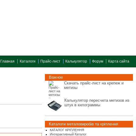
Главная
Каталоги
Прайс-лист
Калькулятор
Форум
Карта сайта
Важное
Скачать прайс-лист на крепеж и
метизы
Калькулятор пересчета метизов из
штук в килограммы
Каталоги металовиробів та кріплення
КАТАЛОГ КРІПЛЕННЯ
Интерактивный Каталог