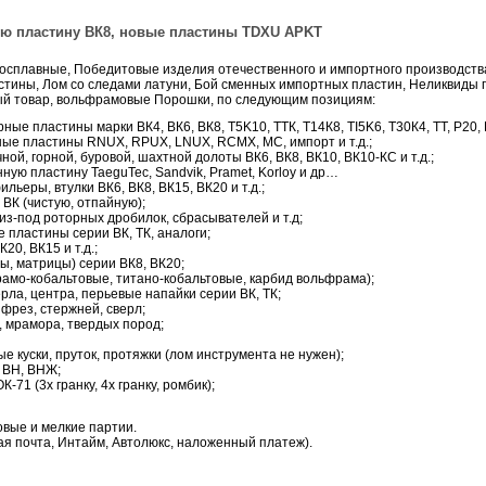
ую пластину ВК8, новые пластины TDXU APKT
сплавные, Победитовые изделия отечественного и импортного производств
тины, Лом со следами латуни, Бой сменных импортных пластин, Неликвиды 
й товар, вольфрамовые Порошки, по следующим позициям:
ые пластины марки ВК4, ВК6, ВК8, T5K10, ТТК, Т14К8, ТI5K6, Т30К4, ТТ, Р20, В
ные пластины RNUX, RPUX, LNUX, RCMX, МС, импорт и т.д.;
ной, горной, буровой, шахтной долоты ВК6, ВК8, ВК10, ВК10-КС и т.д.;
ную пластину TaeguTec, Sandvik, Pramet, Korloy и др…
ильеры, втулки ВК6, ВК8, ВК15, ВК20 и т.д.;
 ВК (чистую, отпайную);
и из-под роторных дробилок, сбрасывателей и т.д;
 пластины серии ВК, ТК, аналоги;
20, ВК15 и т.д.;
ы, матрицы) серии ВК8, ВК20;
фрамо-кобальтовые, титано-кобальтовые, карбид вольфрама);
рла, центра, перьевые напайки серии ВК, ТК;
фрез, стержней, сверл;
, мрамора, твердых пород;
вые куски, пруток, протяжки (лом инструмента не нужен);
в ВН, ВНЖ;
-71 (3х гранку, 4х гранку, ромбик);
овые и мелкие партии.
ая почта, Интайм, Автолюкс, наложенный платеж).