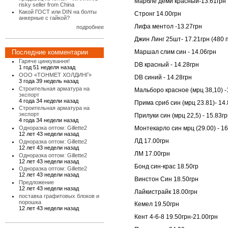
Марбле деми красный-13.61грн
risky seller from China
Какой ГОСТ или DIN на болты
Стронг 14.00грн
анкерные с гайкой?
Лифа ментол -13.27грн
подробнее
Джин Линг 25шт- 17.21грн (480 
Последние комментарии
Маршал слим син - 14.06грн
Гаряче цинкування!
DB красный - 14.28грн
1 год 51 неделя назад
ООО «ТОНМЕТ ХОЛДИНГ»
DB синий - 14.28грн
3 года 39 недель назад
Строительная арматура на
Мальборо красное (мрц 38,10) -
экспорт
4 года 34 недели назад
Прима сриб син (мрц 23.81)- 14
Строительная арматура на
экспорт
Прилуки син (мрц 22,5) - 15.83г
4 года 34 недели назад
Монтекарло син мрц (29.00) - 16
Одноразка оптом: Gillette2
12 лет 43 недели назад
ЛД 17.00грн
Одноразка оптом: Gillette2
12 лет 43 недели назад
ЛМ 17.00грн
Одноразка оптом: Gillette2
12 лет 43 недели назад
Бонд син-крас 18.50гр
Одноразка оптом: Gillette2
12 лет 43 недели назад
Винстон Син 18.50грн
Предложение
12 лет 43 недели назад
Лайкистрайк 18.00грн
поставка графитовых блоков и
порошка
Кемел 19.50грн
12 лет 43 недели назад
Кент 4-6-8 19.50грн-21.00грн