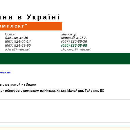
ня в Україні
омплект"
Одеса
Житомир
Дальницька, 39
Комерційна, 13-А
(067) 524-04-14
(067) 320-86-36
(067) 524-69-90
(050) 326-08-08
odesa@metiz.net
zhytomyr@metiz.net
метизы
в с метрикой из Индии
 контейнеров с крепежом из Индии, Китая, Малайзии, Тайваня, ЕС