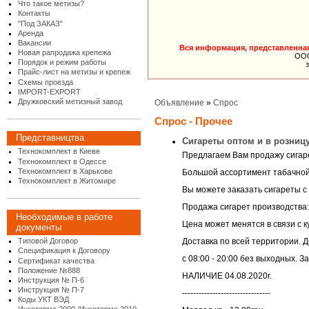
Что такое метизы?
Контакты
"Под ЗАКАЗ"
Аренда
Вакансии
Вся информация, представленная 
Новая рапродажа крепежа
ООО
Порядок и режим работы
Прайс-лист на метизы и крепеж
Схемы проезда
IMPORT-EXPORT
Дружковский метизный завод
Объявление
»
Спрос
Спрос - Прочее
Представництва
Сигареты оптом и в розниц
Технокомплект в Киеве
Предлагаем Вам продажу сигаре
Технокомплект в Одессе
Технокомплект в Харькове
Большой ассортимент табачной 
Технокомплект в Житомире
Вы можете заказать сигареты с
Продажа сигарет производства:
Необходимые в работе
Цена может менятся в связи с к
документы
Доставка по всей территории. 
Типовой Договор
Спецификация к Договору
c 08:00 - 20:00 без выходных. 
Сертификат качества
Положение №888
НАЛИЧИЕ 04.08.2020г.
Инструкция № П-6
Инструкция № П-7
--------------------------------
Коды УКТ ВЭД