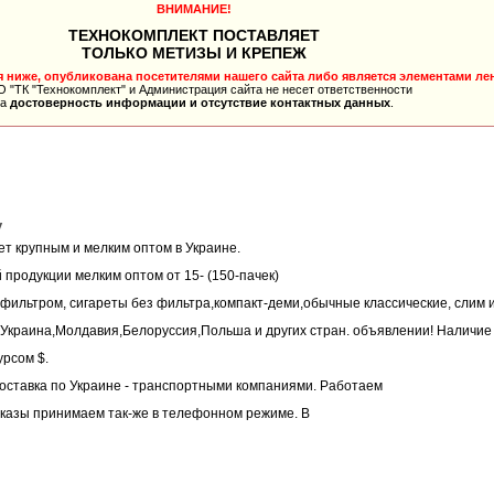
ВНИМАНИЕ!
ТЕХНОКОМПЛЕКТ ПОСТАВЛЯЕТ
ТОЛЬКО МЕТИЗЫ И КРЕПЕЖ
ниже, опубликована посетителями нашего сайта либо является элементами лен
 "ТК "Технокомплект" и Администрация сайта не несет ответственности
за
достоверность информации и отсутствие контактных данных
.
у
т крупным и мелким оптом в Украине.
продукции мелким оптом от 15- (150-пачек)
 фильтром, сигареты без фильтра,компакт-деми,обычные классические, слим 
Украина,Молдавия,Белоруссия,Польша и других стран. объявлении! Наличие 
урсом $.
Доставка по Украине - транспортными компаниями. Работаем
Заказы принимаем так-же в телефонном режиме. В