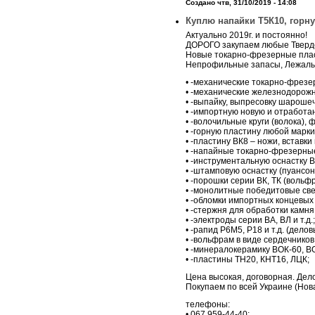
Создано чтв, 31/10/2019 - 14:08
Куплю напайки Т5К10, горн
Актуально 2019г. и постоянно!
ДОРОГО закупаем любые Твердо
Новые токарно-фрезерные плас
Непрофильные запасы, Лежалы
• -механические токарно-фрезерн
• -механические железнодорож
• -выпайку, выпресовку шарошеч
• -импортную новую и отработан
• -волочильные круги (волока), ф
• -горную пластину любой марки
• -пластину ВК8 – ножи, вставк
• -напайные токарно-фрезерные
• -инструментальную оснастку ВК
• -штамповую оснастку (пуансон
• -порошки серии ВК, ТК (воль
• -монолитные победитовые све
• -обломки импортных концевых 
• -стержня для обработки камня
• -электроды серии ВА, ВЛ и т.д.;
• -рапид Р6М5, Р18 и т.д. (дело
• -вольфрам в виде сердечнико
• -минералокерамику ВОК-60, ВОК
• -пластины ТН20, КНТ16, ЛЦК;
Цена высокая, договорная. Дел
Покупаем по всей Украине (Нов
телефоны:
• 067 959-44-40;