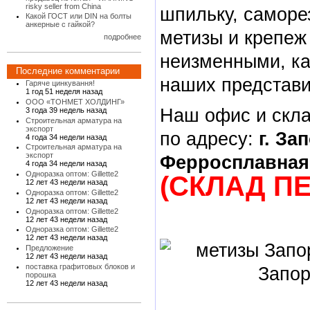
risky seller from China
шпильку, саморе
Какой ГОСТ или DIN на болты
анкерные с гайкой?
метизы и крепеж
подробнее
неизменными, ка
Последние комментарии
наших представи
Гаряче цинкування!
1 год 51 неделя назад
ООО «ТОНМЕТ ХОЛДИНГ»
Наш офис и скл
3 года 39 недель назад
Строительная арматура на
экспорт
по адресу:
г. За
4 года 34 недели назад
Строительная арматура на
экспорт
Ферросплавная,
4 года 34 недели назад
Одноразка оптом: Gillette2
(СКЛАД П
12 лет 43 недели назад
Одноразка оптом: Gillette2
12 лет 43 недели назад
Одноразка оптом: Gillette2
12 лет 43 недели назад
Одноразка оптом: Gillette2
12 лет 43 недели назад
Предложение
12 лет 43 недели назад
поставка графитовых блоков и
порошка
12 лет 43 недели назад