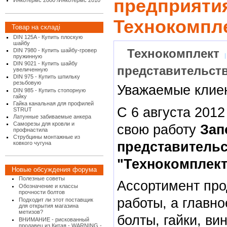
предприяти
Инкотермс 2000 /Инкотермс 2010
Технокомпл
Товар на складі
DIN 125A - Купить плоскую
шайбу
Технокомплект
DIN 7980 - Купить шайбу-гровер
пружинную
DIN 9021 - Купить шайбу
представительст
увеличенную
DIN 975 - Купить шпильку
резьбовую
Уважаемые клие
DIN 985 - Купить стопорную
гайку
Гайка канальная для профилей
С 6 августа 201
STRUT
Латунные забиваемые анкера
Саморезы для кровли и
свою работу
Зап
профнастила
Струбцины монтажные из
представитель
ковкого чугуна
"Технокомплект
Новые обсуждения форума
Полезные советы
Ассортимент про
Обозначение и классы
прочности болтов
работы, а главно
Подходит ли этот поставщик
для открытия магазина
метизов?
болты, гайки, ви
ВНИМАНИЕ - рискованный
продавец из Китая - WARNING -