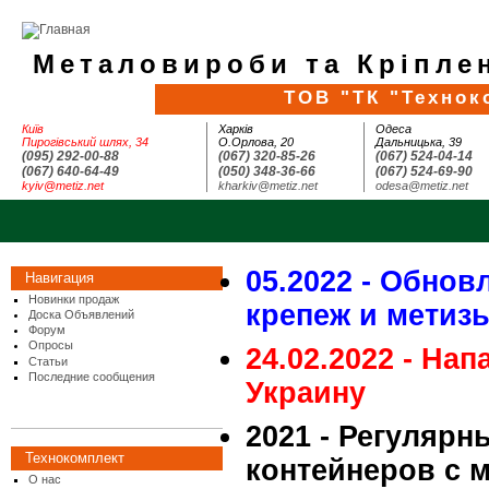
Металовироби та Кріплен
ТОВ "ТК "Технок
Київ
Харків
Одеса
Пирогівський шлях, 34
О.Орлова, 20
Дальницька, 39
(095) 292-00-88
(067) 320-85-26
(067) 524-04-14
(067) 640-64-49
(050) 348-36-66
(067) 524-69-90
kyiv@metiz.net
kharkiv@metiz.net
odesa@metiz.net
05.2022 - Обнов
Навигация
Новинки продаж
крепеж и метиз
Доска Объявлений
Форум
Опросы
24.02.2022 - На
Статьи
Последние сообщения
Украину
2021 - Регулярн
Технокомплект
контейнеров с 
О нас