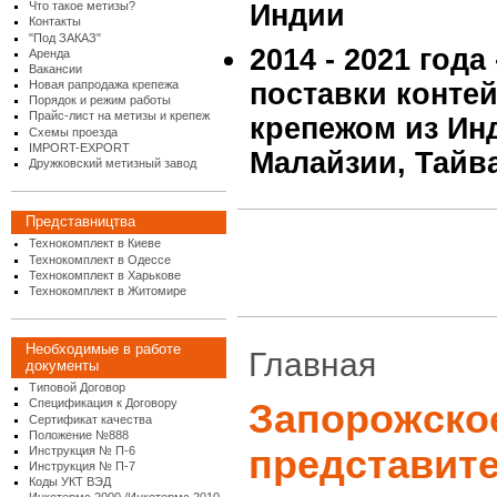
Что такое метизы?
Индии
Контакты
"Под ЗАКАЗ"
2014 - 2021 года
Аренда
Вакансии
Новая рапродажа крепежа
поставки конте
Порядок и режим работы
Прайс-лист на метизы и крепеж
крепежом из Инд
Схемы проезда
IMPORT-EXPORT
Малайзии, Тайв
Дружковский метизный завод
Представництва
Технокомплект в Киеве
Технокомплект в Одессе
Технокомплект в Харькове
Технокомплект в Житомире
Необходимые в работе
Главная
документы
Типовой Договор
Спецификация к Договору
Запорожско
Сертификат качества
Положение №888
представит
Инструкция № П-6
Инструкция № П-7
Коды УКТ ВЭД