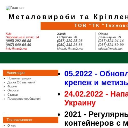
Металовироби та Кріплен
ТОВ "ТК "Технок
Київ
Харків
Одеса
Пирогівський шлях, 34
О.Орлова, 20
Дальницька, 39
(095) 292-00-88
(067) 320-85-26
(067) 524-04-14
(067) 640-64-49
(050) 348-36-66
(067) 524-69-90
kyiv@metiz.net
kharkiv@metiz.net
odesa@metiz.net
05.2022 - Обнов
Навигация
Новинки продаж
крепеж и метиз
Доска Объявлений
Форум
Опросы
24.02.2022 - На
Статьи
Последние сообщения
Украину
2021 - Регулярн
Технокомплект
контейнеров с 
О нас