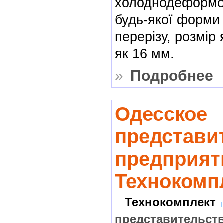
холоднодеформо
будь-якої форми
перерізу, розмір 
як 16 мм.
»
Подробнее
Одесское
представи
предприят
Технокомп
Технокомплект
представительст