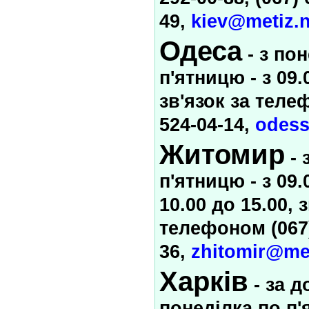
49,
kiev@metiz.n
Одеса
- з по
п'ятницю - з 09.
зв'язок за теле
524-04-14,
odess
Житомир
- 
п'ятницю - з 09.0
10.00 до 15.00, 
телефоном (067)
36,
zhitomir@met
Харків
- за 
понеділка по п'