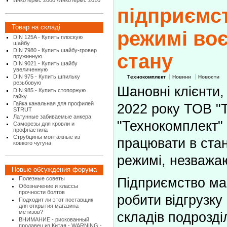
Инкотермс 2000 /Инкотермс 2010
підприємс
Товар на складі
режимі во
DIN 125A - Купить плоскую
шайбу
DIN 7980 - Купить шайбу-гровер
стану
пружинную
DIN 9021 - Купить шайбу
увеличенную
DIN 975 - Купить шпильку
Технокомплект
Новини
Новости
резьбовую
Шановні клієнти,
DIN 985 - Купить стопорную
гайку
Гайка канальная для профилей
2022 року ТОВ "
STRUT
Латунные забиваемые анкера
"Технокомплект"
Саморезы для кровли и
профнастила
Струбцины монтажные из
працювати в ста
ковкого чугуна
режимі, незважаю
Новые обсуждения форума
Підприємство ма
Полезные советы
Обозначение и классы
прочности болтов
робити відгрузку 
Подходит ли этот поставщик
для открытия магазина
метизов?
складів подрозділ
ВНИМАНИЕ - рискованный
продавец из Китая - WARNING -