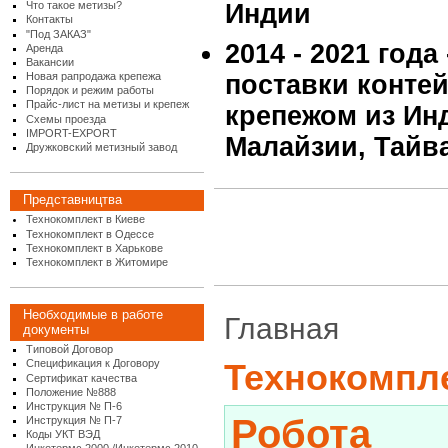
Что такое метизы?
Индии
Контакты
"Под ЗАКАЗ"
2014 - 2021 года
Аренда
Вакансии
Новая рапродажа крепежа
поставки конте
Порядок и режим работы
Прайс-лист на метизы и крепеж
крепежом из Инд
Схемы проезда
IMPORT-EXPORT
Малайзии, Тайв
Дружковский метизный завод
Представництва
Технокомплект в Киеве
Технокомплект в Одессе
Технокомплект в Харькове
Технокомплект в Житомире
Необходимые в работе
Главная
документы
Типовой Договор
Спецификация к Договору
Технокомпл
Сертификат качества
Положение №888
Инструкция № П-6
Робота
Инструкция № П-7
Коды УКТ ВЭД