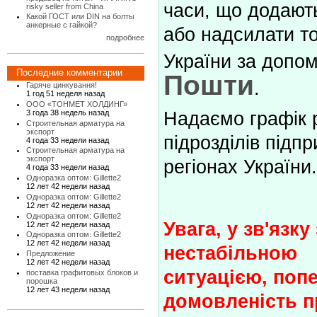
часи, що додают
risky seller from China
Какой ГОСТ или DIN на болты
анкерные с гайкой?
або надсилати т
подробнее
України за допо
Последние комментарии
Пошти
.
Гаряче цинкування!
1 год 51 неделя назад
ООО «ТОНМЕТ ХОЛДИНГ»
3 года 38 недель назад
Надаємо графік 
Строительная арматура на
экспорт
підрозділів підпр
4 года 33 недели назад
Строительная арматура на
экспорт
регіонах України
4 года 33 недели назад
Одноразка оптом: Gillette2
12 лет 42 недели назад
Одноразка оптом: Gillette2
12 лет 42 недели назад
Одноразка оптом: Gillette2
Увага, у зв'язку 
12 лет 42 недели назад
Одноразка оптом: Gillette2
12 лет 42 недели назад
нестабільною
Предложение
12 лет 42 недели назад
ситуацією, поп
поставка графитовых блоков и
порошка
12 лет 43 недели назад
домовленість п