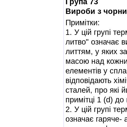
Група 73
Вироби з чорни
Примітки:
1. У цій групі те
литво" означає в
литтям, у яких з
масою над кожни
елементів у сплав
відповідають хім
сталей, про які 
примітці 1 (d) до
2. У цій групі тер
означає гаряче- 