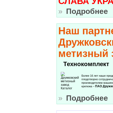
СЛАВА УКРА
»
Подробнее
Наш партн
Дружковск
метизный 
Технокомплект
Более 16 лет наше пред
плодотворно сотруднич
производителем машино
ПАО Дружко
крепежа –
»
Подробнее