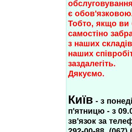
обслуговування
є обов'язковою
Тобто, якщо ви
самостіно забр
з наших складів
наших співробі
заздалегіть.
Дякуємо.
Київ
- з понед
п'ятницю - з 09.
зв'язок за теле
292-00-88, (067) 