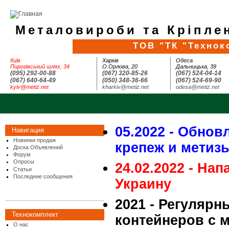
Металовироби та Кріплен
ТОВ "ТК "Технок
Київ
Харків
Одеса
Пирогівський шлях, 34
О.Орлова, 20
Дальницька, 39
(095) 292-00-88
(067) 320-85-26
(067) 524-04-14
(067) 640-64-49
(050) 348-36-66
(067) 524-69-90
kyiv@metiz.net
kharkiv@metiz.net
odesa@metiz.net
05.2022 - Обнов
Навигация
Новинки продаж
крепеж и метиз
Доска Объявлений
Форум
Опросы
24.02.2022 - На
Статьи
Последние сообщения
Украину
2021 - Регулярн
Технокомплект
контейнеров с 
О нас