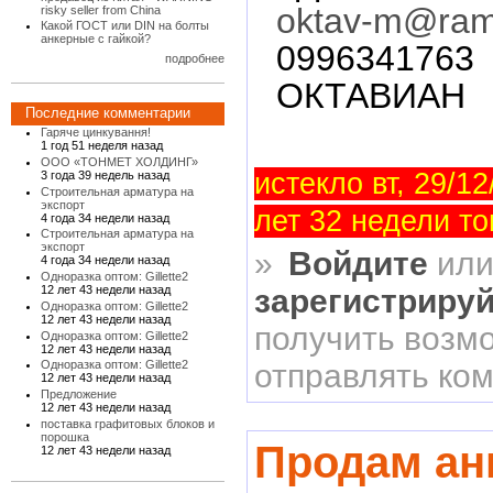
oktav-m@ramb
risky seller from China
Какой ГОСТ или DIN на болты
анкерные с гайкой?
0996341763
подробнее
ОКТАВИАН
Последние комментарии
Гаряче цинкування!
1 год 51 неделя назад
ООО «ТОНМЕТ ХОЛДИНГ»
истекло вт, 29/12
3 года 39 недель назад
Строительная арматура на
экспорт
лет 32 недели то
4 года 34 недели назад
Строительная арматура на
экспорт
»
Войдите
ил
4 года 34 недели назад
Одноразка оптом: Gillette2
12 лет 43 недели назад
зарегистриру
Одноразка оптом: Gillette2
12 лет 43 недели назад
получить возм
Одноразка оптом: Gillette2
12 лет 43 недели назад
отправлять ко
Одноразка оптом: Gillette2
12 лет 43 недели назад
Предложение
12 лет 43 недели назад
поставка графитовых блоков и
порошка
Продам ан
12 лет 43 недели назад