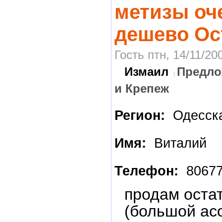
метизы оч
дешево Ост
Гость птн, 14/11/20
Измаил
Предло
и Крепеж
Регион:
Одесска
Имя:
Виталий
Телефон:
80677
продам оста
(большой ас