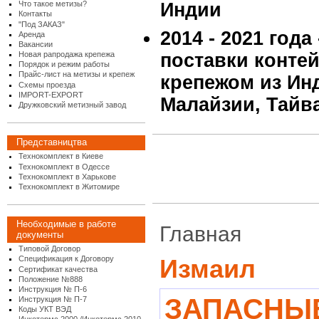
Что такое метизы?
Индии
Контакты
"Под ЗАКАЗ"
2014 - 2021 года
Аренда
Вакансии
Новая рапродажа крепежа
поставки конте
Порядок и режим работы
Прайс-лист на метизы и крепеж
крепежом из Инд
Схемы проезда
IMPORT-EXPORT
Малайзии, Тайв
Дружковский метизный завод
Представництва
Технокомплект в Киеве
Технокомплект в Одессе
Технокомплект в Харькове
Технокомплект в Житомире
Необходимые в работе
Главная
документы
Типовой Договор
Спецификация к Договору
Измаил
Сертификат качества
Положение №888
Инструкция № П-6
ЗАПАСНЫ
Инструкция № П-7
Коды УКТ ВЭД