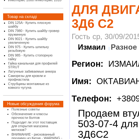
Инкотермс 2000 /Инкотермс 2010
ДЛЯ ДВИГ
Товар на складі
3Д6 С2
DIN 125A - Купить плоскую
шайбу
DIN 7980 - Купить шайбу-гровер
Гость ср, 30/09/201
пружинную
DIN 9021 - Купить шайбу
увеличенную
Измаил
Разное
DIN 975 - Купить шпильку
резьбовую
DIN 985 - Купить стопорную
гайку
Регион:
ИЗМАИ
Гайка канальная для профилей
STRUT
Латунные забиваемые анкера
Саморезы для кровли и
Имя:
ОКТАВИА
профнастила
Струбцины монтажные из
ковкого чугуна
Телефон:
+3809
Новые обсуждения форума
Полезные советы
Продаем вту
Обозначение и классы
прочности болтов
503-07-4 для
Подходит ли этот поставщик
для открытия магазина
метизов?
3Д6С2
ВНИМАНИЕ - рискованный
продавец из Китая - WARNING -