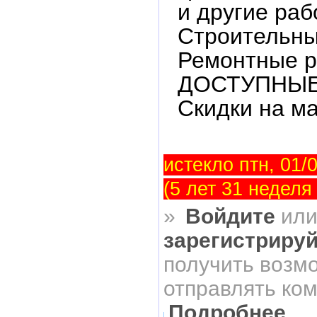
и другие раб
Строительны
Ремонтные р
ДОСТУПНЫЕ
Скидки на ма
истекло птн, 01/0
(5 лет 31 неделя
»
Войдите
ил
зарегистриру
получить возм
отправлять ко
Подробнее