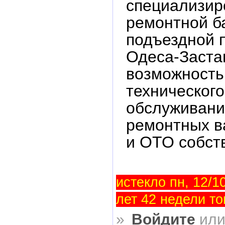
специализир
ремонтной б
подъездной 
Одеса-Заста
возможность
технического
обслуживани
ремонтных в
и ОТО собст
истекло пн, 12/10
лет 42 недели то
»
Войдите
ил