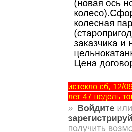
(новая ось н
колесо).Сфо
колесная па
(старопригод
заказчика и
цельнокатан
Цена догово
истекло сб, 12/09
лет 47 недель то
»
Войдите
ил
зарегистриру
получить возм