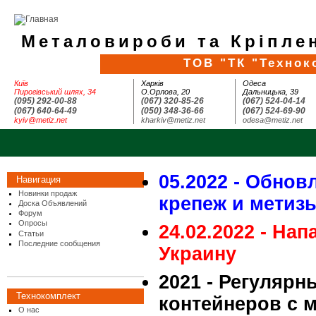
Металовироби та Кріплен
ТОВ "ТК "Технок
Київ
Харків
Одеса
Пирогівський шлях, 34
О.Орлова, 20
Дальницька, 39
(095) 292-00-88
(067) 320-85-26
(067) 524-04-14
(067) 640-64-49
(050) 348-36-66
(067) 524-69-90
kyiv@metiz.net
kharkiv@metiz.net
odesa@metiz.net
05.2022 - Обнов
Навигация
Новинки продаж
крепеж и метиз
Доска Объявлений
Форум
Опросы
24.02.2022 - На
Статьи
Последние сообщения
Украину
2021 - Регулярн
Технокомплект
контейнеров с 
О нас