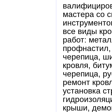
валифициро
мастера со 
инструменто
все виды кр
работ: мета
профнастил,
черепица, ш
кровля, биту
черепица, р
ремонт кровл
установка ст
гидроизоляц
крыши, демо