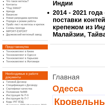
Что такое метизы?
Индии
Контакты
"Под ЗАКАЗ"
2014 - 2021 года
Аренда
Вакансии
Новая рапродажа крепежа
поставки конте
Порядок и режим работы
Прайс-лист на метизы и крепеж
крепежом из Инд
Схемы проезда
IMPORT-EXPORT
Малайзии, Тайв
Дружковский метизный завод
Представництва
Технокомплект в Киеве
Технокомплект в Одессе
Технокомплект в Харькове
Технокомплект в Житомире
Необходимые в работе
Главная
документы
Типовой Договор
Спецификация к Договору
Одесса
Сертификат качества
Положение №888
Инструкция № П-6
Кровельны
Инструкция № П-7
Коды УКТ ВЭД