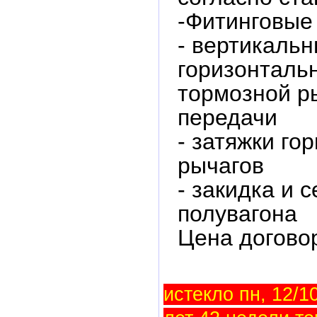
-Фитинговые
- вертикальн
горизонталь
тормозной р
передачи
- затяжки го
рычагов
- закидка и 
полувагона
Цена догово
истекло пн, 12/10