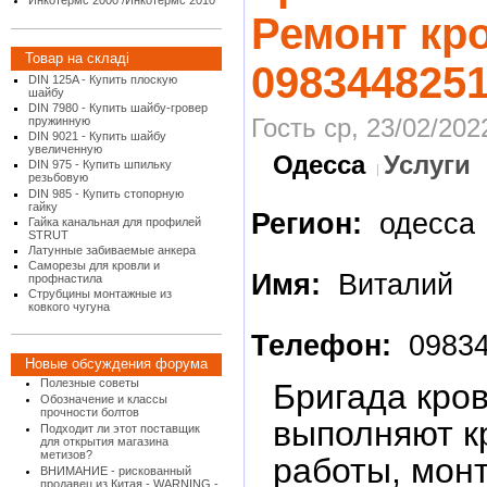
Инкотермс 2000 /Инкотермс 2010
Ремонт кр
Товар на складі
098344825
DIN 125A - Купить плоскую
шайбу
DIN 7980 - Купить шайбу-гровер
Гость ср, 23/02/202
пружинную
DIN 9021 - Купить шайбу
увеличенную
Одесса
Услуги
DIN 975 - Купить шпильку
резьбовую
DIN 985 - Купить стопорную
гайку
Регион:
одесса
Гайка канальная для профилей
STRUT
Латунные забиваемые анкера
Саморезы для кровли и
Имя:
Виталий
профнастила
Струбцины монтажные из
ковкого чугуна
Телефон:
09834
Новые обсуждения форума
Полезные советы
Бригада кро
Обозначение и классы
прочности болтов
выполняют к
Подходит ли этот поставщик
для открытия магазина
метизов?
работы, мон
ВНИМАНИЕ - рискованный
продавец из Китая - WARNING -