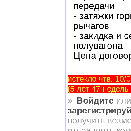
передачи
- затяжки го
рычагов
- закидка и 
полувагона
Цена догово
истекло чтв, 10/0
(5 лет 47 недель
»
Войдите
ил
зарегистриру
получить возм
отправлять ко