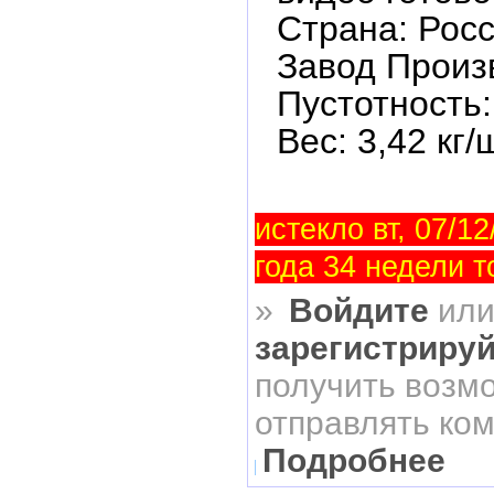
Страна: Рос
Завод Произ
Пустотность
Вес: 3,42 кг/
истекло вт, 07/12
года 34 недели т
»
Войдите
ил
зарегистриру
получить возм
отправлять ко
Подробнее