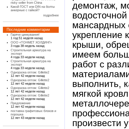
демонтаж, м
risky seller from China
Какой ГОСТ или DIN на болты
анкерные с гайкой?
водосточной
подробнее
мансардных 
Последние комментарии
укрепление 
Гаряче цинкування!
1 год 51 неделя назад
крыши, обре
ООО «ТОНМЕТ ХОЛДИНГ»
3 года 38 недель назад
Строительная арматура на
имеем больш
экспорт
4 года 33 недели назад
работ с раз
Строительная арматура на
экспорт
4 года 33 недели назад
материалами
Одноразка оптом: Gillette2
12 лет 42 недели назад
Одноразка оптом: Gillette2
выполнить, 
12 лет 42 недели назад
Одноразка оптом: Gillette2
мягкой кровл
12 лет 42 недели назад
Одноразка оптом: Gillette2
12 лет 42 недели назад
металлочере
Предложение
12 лет 42 недели назад
профессион
поставка графитовых блоков и
порошка
12 лет 43 недели назад
произвести у