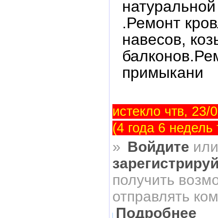
натуральной
.Ремонт кро
навесов, коз
балконов.Ре
примыкани
истекло чтв, 23/0
(4 года 6 недель
»
Войдите
ил
зарегистриру
получить возм
отправлять ко
Подробнее