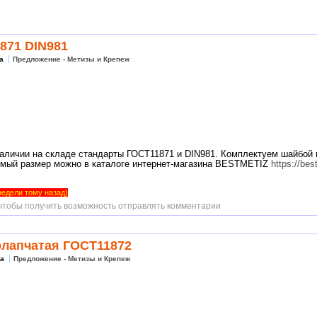
871 DIN981
а
Предложение - Метизы и Крепеж
наличии на складе стандарты ГОСТ11871 и DIN981. Комплектуем шайбой
мый размер можно в каталоге интернет-магазина BESTMETIZ
https://be
 недели тому назад)
 чтобы получить возможность отправлять комментарии
олапчатая ГОСТ11872
ка
Предложение - Метизы и Крепеж