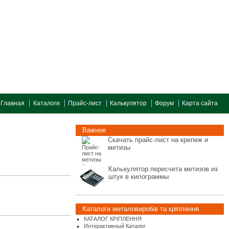
Главная
Каталоги
Прайс-лист
Калькулятор
Форум
Карта сайта
Важное
Скачать прайс-лист на крепеж и
метизы
Калькулятор пересчета метизов из
штук в килограммы
Каталоги металовиробів та кріплення
КАТАЛОГ КРІПЛЕННЯ
Интерактивный Каталог