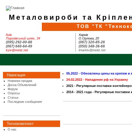
Металовироби та Кріплен
ТОВ "ТК "Технок
Київ
Харків
Пирогівський шлях, 34
О.Орлова, 20
(095) 292-00-88
(067) 320-85-26
(067) 640-64-49
(050) 348-36-66
kyiv@metiz.net
kharkiv@metiz.net
05.2022 - Обновлены цены на крепеж и 
Навигация
24.02.2022 - Нападение рф на Украину
Новинки продаж
Доска Объявлений
2021 - Регулярные поставки контейнеро
Форум
2014 - 2021 года - Регулярные поставки
Опросы
Статьи
Последние сообщения
Технокомплект
О нас