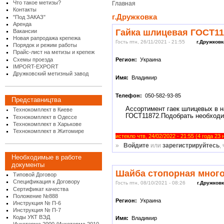
Что такое метизы?
Главная
Контакты
г.Дружковка
"Под ЗАКАЗ"
Аренда
Гайка шлицевая ГОСТ11
Вакансии
Новая рапродажа крепежа
Гость птн, 26/11/2021 - 21:55
г.Дружковк
Порядок и режим работы
Прайс-лист на метизы и крепеж
Схемы проезда
Регион:
Украина
IMPORT-EXPORT
Дружковский метизный завод
Имя:
Владимир
Телефон:
050-582-93-85
Представництва
Ассортимент гаек шлицевых в 
Технокомплект в Киеве
ГОСТ11872.Подобрать необходи
Технокомплект в Одессе
Технокомплект в Харькове
Технокомплект в Житомире
истекло чтв, 24/02/2022 - 21:55 (4 года 23
»
Войдите
или
зарегистрируйтесь
,
Необходимые в работе
документы
Шайба стопорная мног
Типовой Договор
Спецификация к Договору
Гость птн, 08/10/2021 - 08:26
г.Дружков
Сертификат качества
Положение №888
Регион:
Украина
Инструкция № П-6
Инструкция № П-7
Коды УКТ ВЭД
Имя:
Владимир