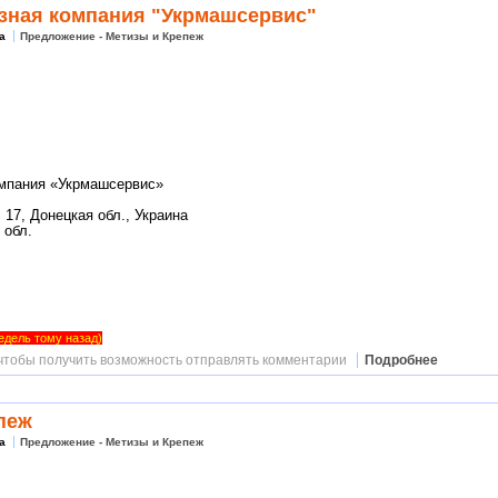
зная компания "Укрмашсервис"
а
Предложение - Метизы и Крепеж
мпания «Укрмашсервис»
, 17, Донецкая обл., Украина
 обл.
недель тому назад)
 чтобы получить возможность отправлять комментарии
Подробнее
епеж
а
Предложение - Метизы и Крепеж