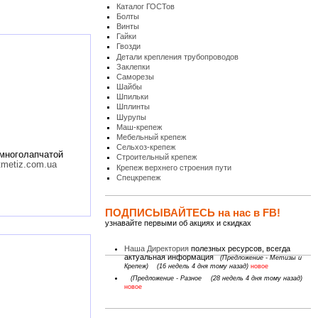
Каталог ГОСТов
Болты
Винты
Гайки
Гвозди
Детали крепления трубопроводов
Заклепки
Саморезы
Шайбы
Шпильки
Шплинты
Шурупы
Маш-крепеж
Мебельный крепеж
Сельхоз-крепеж
 многолапчатой
Строительный крепеж
stmetiz.com.ua
Крепеж верхнего строения пути
Спецкрепеж
ПОДПИСЫВАЙТЕСЬ на нас в FB!
узнавайте первыми об акциях и скидках
Наша Директория
полезных ресурсов, всегда
актуальная информация
(Предложение - Метизы и
Крепеж)
(16 недель 4 дня тому назад)
новое
(Предложение - Разное
(28 недель 4 дня тому назад)
новое