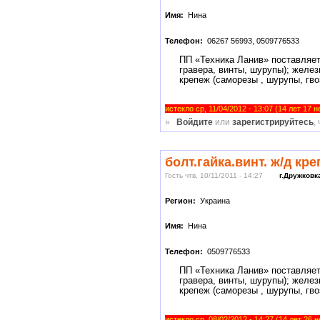
Имя:
Нина
Телефон:
06267 56993, 0509776533
ПП «Техника Ланив» поставляет
гравера, винты, шурупы); желез
крепеж (саморезы , шурупы, гв
истекло ср, 11/04/2012 - 13:07 (14 лет 17 
»
Войдите
или
зарегистрируйтесь
,
болт.гайка.винт. ж/д кр
Гость чтв, 10/11/2011 - 14:27
г.Дружковк
Регион:
Украина
Имя:
Нина
Телефон:
0509776533
ПП «Техника Ланив» поставляет
гравера, винты, шурупы); желез
крепеж (саморезы , шурупы, гв
истекло ср, 08/02/2012 - 14:27 (14 лет 26 