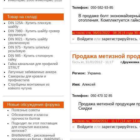
Инкотермс 2000 /Инкотермс 2010
Телефон:
050-582-93-85
В продаже болт экономайзерный
Товар на складі
отопления. Комплектуется гайк
DIN 125A - Купить плоскую
шайбу
DIN 7980 - Купить шайбу-гровер
истекло чтв, 06/01/2022 - 08:26 (4 года 30
пружинную
»
Войдите
или
зарегистрируйтесь
,
DIN 9021 - Купить шайбу
увеличенную
DIN 975 - Купить шпильку
резьбовую
Продажа метизной прод
DIN 985 - Купить стопорную
гайку
Гость вт, 31/01/2012 - 11:17
г.Дружковка
Гайка канальная для профилей
STRUT
Латунные забиваемые анкера
Регион:
Украина
Саморезы для кровли и
профнастила
Имя:
Алексей
Струбцины монтажные из
ковкого чугуна
Телефон:
050 470 32 85
Продажа метизной продукции пр
Новые обсуждения форума
Скидки
Полезные советы
Обозначение и классы
прочности болтов
истекло пн, 30/04/2012 - 11:17 (14 лет 14 
Подходит ли этот поставщик
»
Войдите
или
зарегистрируйтесь
,
для открытия магазина
метизов?
ВНИМАНИЕ - рискованный
продавец из Китая - WARNING -