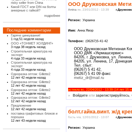
risky seller from China
ООО Дружковская Мети
Какой ГОСТ или DIN на болты
Amina
пн, 23/01/2012 - 13:39
г.Дружковк
анкерные с гайкой?
подробнее
Регион:
Украина
Последние комментарии
Имя:
Анна Явор
Гаряче цинкування!
1 год 51 неделя назад
Телефон:
(06267)5-41-42
ООО «ТОНМЕТ ХОЛДИНГ»
3 года 38 недель назад
ООО Дружковская Метизная Ко
Строительная арматура на
ООО ДМК «Укрмашсервис»
экспорт
84205, г. Дружковка, ул. Ленина
4 года 33 недели назад
84205, ул. Ленина, 17, Донецкая
Строительная арматура на
Тел. сбыт:
экспорт
(06267) 5 41 42,
4 года 33 недели назад
(06267) 5 41 09 факс
Одноразка оптом: Gillette2
metiz_dr@mail.ru
12 лет 42 недели назад
Одноразка оптом: Gillette2
12 лет 42 недели назад
истекло вс, 22/04/2012 - 13:39 (14 лет 15 
Одноразка оптом: Gillette2
12 лет 42 недели назад
»
Войдите
или
зарегистрируйтесь
,
Одноразка оптом: Gillette2
12 лет 42 недели назад
Предложение
12 лет 42 недели назад
болт.гайка.винт. ж/д кр
поставка графитовых блоков и
порошка
Гость чтв, 12/01/2012 - 13:07
г.Дружковк
12 лет 43 недели назад
Регион:
Украина