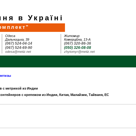
ня в Україні
омплект"
Одеса
Житомир
Дальницька, 39
Комерційна, 13-А
(067) 524-04-14
(067) 320-86-36
(067) 524-69-90
(050) 326-08-08
odesa@metiz.net
zhytomyr@metiz.net
метизы
в с метрикой из Индии
 контейнеров с крепежом из Индии, Китая, Малайзии, Тайваня, ЕС