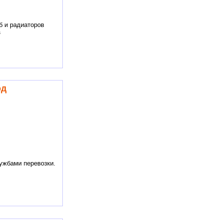
б и радиаторов
a
од
ужбами перевозки.