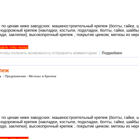
 по ценам ниже заводских: машиностроительный крепеж (болты, гайки, ш
нодорожный крепеж (накладки, костыли, подкладки, болты, гайки, шайбы
озди, заклепки); высокопрочный крепеж ; покрытие цинком; метизы из не
недель тому назад)
 чтобы получить возможность отправлять комментарии
Подробнее
епеж
а
Предложение - Метизы и Крепеж
 по ценам ниже заводских: машиностроительный крепеж (болты, гайки, ш
нодорожный крепеж (накладки, костыли, подкладки, болты, гайки, шайбы
озди, заклепки); высокопрочный крепеж ; покрытие цинком; метизы из не
недель тому назад)