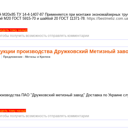
 М20х85 ТУ 14-4-1407-87 Применяется при монтаже экономайзерных тру
ой М20 ГОСТ 5915-70 и шайбой 20 ГОСТ 11371-78.
https://bestmetiz.com.u
 недель тому назад)
 чтобы получить возможность отправлять комментарии
укции производства Дружковский Метизный зав
Предложение - Метизы и Крепеж
оизводства ПАО "Дружковский метизный завод" Доставка по Украине сл
недель тому назад)
 чтобы получить возможность отправлять комментарии