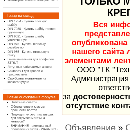
ТОЛЬКО 
Инкотермс 2000 /Инкотермс 2010
КРЕ
Товар на складі
DIN 125A - Купить плоскую
Вся инф
шайбу
DIN 7980 - Купить шайбу-гровер
представле
пружинную
DIN 9021 - Купить шайбу
увеличенную
опубликована
DIN 975 - Купить шпильку
резьбовую
нашего сайта 
DIN 985 - Купить стопорную
гайку
элементами лент
Гайка канальная для профилей
STRUT
Латунные забиваемые анкера
ООО "ТК "Тех
Саморезы для кровли и
профнастила
Администрация 
Струбцины монтажные из
ковкого чугуна
ответст
за
достоверност
Новые обсуждения форума
Полезные советы
отсутствие кон
Обозначение и классы
прочности болтов
Подходит ли этот поставщик
для открытия магазина
метизов?
Объявление
»
ВНИМАНИЕ - рискованный
продавец из Китая - WARNING -