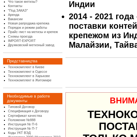
Что такое метизы?
Индии
Контакты
"Под ЗАКАЗ"
2014 - 2021 года
Аренда
Вакансии
Новая рапродажа крепежа
поставки конте
Порядок и режим работы
Прайс-лист на метизы и крепеж
крепежом из Инд
Схемы проезда
IMPORT-EXPORT
Малайзии, Тайв
Дружковский метизный завод
Представництва
Технокомплект в Киеве
Технокомплект в Одессе
Технокомплект в Харькове
Технокомплект в Житомире
Необходимые в работе
ВНИМ
документы
Типовой Договор
ТЕХНОК
Спецификация к Договору
Сертификат качества
Положение №888
ПОСТА
Инструкция № П-6
Инструкция № П-7
Коды УКТ ВЭД