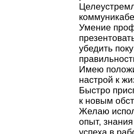
Целеустремл
коммуникабе
Умение про
презентовать
убедить поку
правильност
Имею полож
настрой к жи
Быстро прис
к новым обс
Желаю испол
опыт, знания
успеха в раб