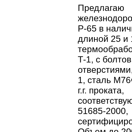
Предлагаю
железнодор
Р-65 в налич
длиной 25 и 
термообраб
Т-1, с болто
отверстиями,
1, сталь М76
г.г. проката,
соответству
51685-2000,
сертифицир
Объем до 20