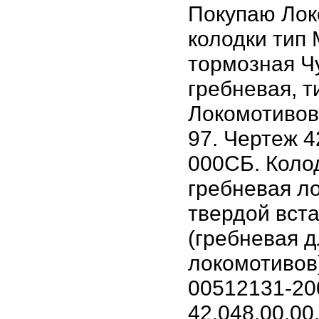
Покупаю Ло
колодки тип 
тормозная Ч
гребневая, т
Локомотивов
97. Чертеж 42
000СБ. Коло
гребневая л
твердой вст
(гребневая 
локомотивов)
00512131-20
42.048.00.00