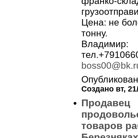
франко-скла
грузоотправи
Цена: не бол
тонну.
Владимир:
тел.+791066
boss00@bk.r
Опубликован
Создано вт, 21/
Продавец
продоволь
товаров ра
Березняках