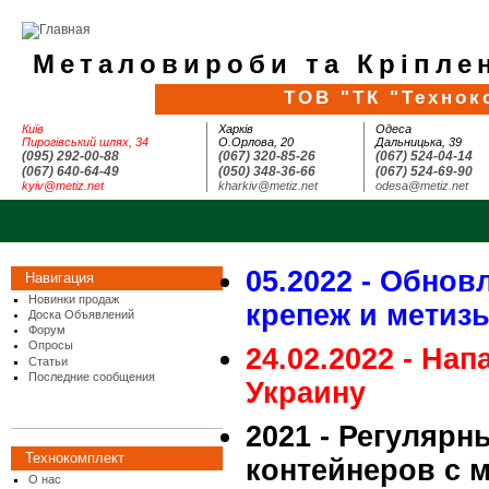
Металовироби та Кріплен
ТОВ "ТК "Технок
Київ
Харків
Одеса
Пирогівський шлях, 34
О.Орлова, 20
Дальницька, 39
(095) 292-00-88
(067) 320-85-26
(067) 524-04-14
(067) 640-64-49
(050) 348-36-66
(067) 524-69-90
kyiv@metiz.net
kharkiv@metiz.net
odesa@metiz.net
05.2022 - Обнов
Навигация
Новинки продаж
крепеж и метиз
Доска Объявлений
Форум
Опросы
24.02.2022 - На
Статьи
Последние сообщения
Украину
2021 - Регулярн
Технокомплект
контейнеров с 
О нас