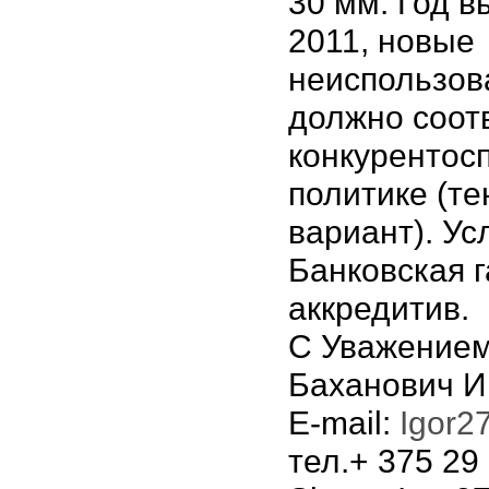
30 мм. Год в
2011, новые
неиспользов
должно соот
конкурентос
политике (т
вариант). Ус
Банковская 
аккредитив.
С Уважением
Баханович И
E-mail:
Igor2
тел.+ 375 29