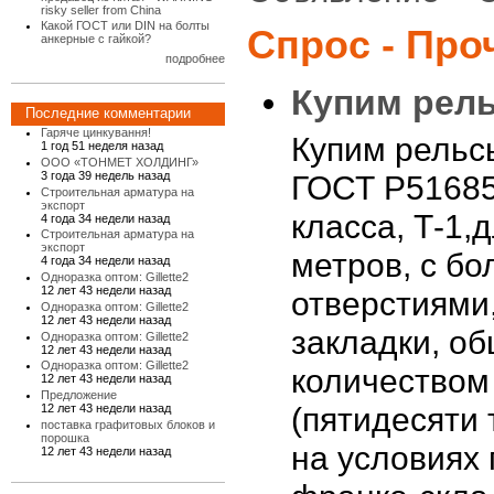
risky seller from China
Какой ГОСТ или DIN на болты
Спрос - Про
анкерные с гайкой?
подробнее
Купим рель
Последние комментарии
Гаряче цинкування!
Купим рельс
1 год 51 неделя назад
ООО «ТОНМЕТ ХОЛДИНГ»
3 года 39 недель назад
ГОСТ Р51685
Строительная арматура на
экспорт
класса, Т-1,
4 года 34 недели назад
Строительная арматура на
экспорт
метров, с б
4 года 34 недели назад
Одноразка оптом: Gillette2
12 лет 43 недели назад
отверстиями,
Одноразка оптом: Gillette2
12 лет 43 недели назад
закладки, о
Одноразка оптом: Gillette2
12 лет 43 недели назад
Одноразка оптом: Gillette2
количеством
12 лет 43 недели назад
Предложение
12 лет 43 недели назад
(пятидесяти 
поставка графитовых блоков и
порошка
на условиях 
12 лет 43 недели назад