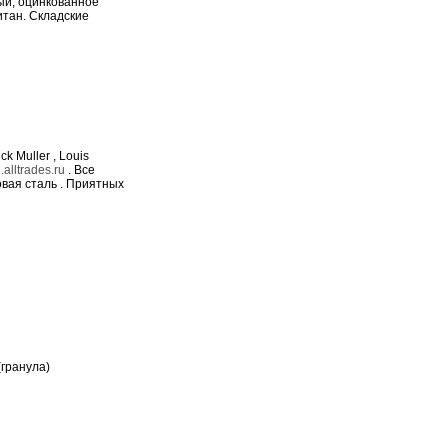
ный, оцинкованное
итан. Складские
k Muller , Louis
alltrades.ru
. Все
овая сталь . Приятных
(гранула)