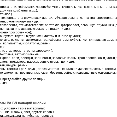
греватели, кофемолки, мясорубки утюги, кипятильники, светильники, тены, кв
хонные комбайны и др.);
ть все ).
 технопластина в рулонах и листах, губчатая резина, лента транспортерная ,
ги, рукав пожарный и др. );
еклолента, стеклотекстолит, оргстекло, фторопласт, асбошнур, трубка ПВХ ,
лента, винипласт, электрокартон,графит и др.);
можно просроченное);
, бумага, картон в рулонах и листах и многое другое);
ключатели, кнопки, автоматы, трансформаторы, рубильники, сигнальная армат
, вольтметры, изоляторы, реле );
 );
ли, стартеры, патроны, дроссели );
 бытовые, автомобильные );
фера, тали, лебедки, кран-балки, козловые краны, кран пионер, боки, чалки, т
атели, редуктора, насосы, вентиляторы, цепи др);
кав, шнуры, ремни;
ицы, костюмы раб, обувь, пояса монтажные, галоши диэлектрические, костюмы
 элементы, противогазы, каски, брезент, войлок, подкладочные материалы, и
 предлагайте другие позиции
ович
ам ВА ВЛ ванадий ниобий
х условиях такие материалы:
Л, ВИ; штабик, лист, пруток, сплавы
цид, дисульфид молибдена, порошок.