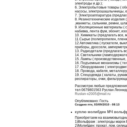
электроды и др.);
6. Электробытовые товары ( обо
насосы, электрошашлычницы, ку
7. Электроаппаратура (предлага
8. Резинотехнические изделия (
,манжеты, сальники, ремни, шлан
9. Изоляционные материалы ( ст
набивка, лента фум, эбонит, изо
10. Химикаты (предлагать все, 
11.Сырье (полипропилен, пленка
12.Автоматика ( пускатели, вы
приборы, дроссели, амперметры
13. Радиодетали (предлагать все
14. Светильники (ламподержате
15. Лампы ( производственные,
16. Подъемные механизмы ( тель
17. Оборудование ( электродвиг
18. Провода, кабеля, металлору
19. Спецодежда ( халаты, рукав
респираторы, очки, фильтрующие
Рассмотрю любые предложения,
тел 0679801563 Руслан Леонид
Ruslan-x2005@mail.ru
Опубликовано: Гость
Создано птн, 03/09/2010 - 08:13
куплю молибден МЧ вольфр
Приобретаем на взаимовыгодны
1)Вольфрам : электроды марок В
2)Молибден: прокат, лом, сили