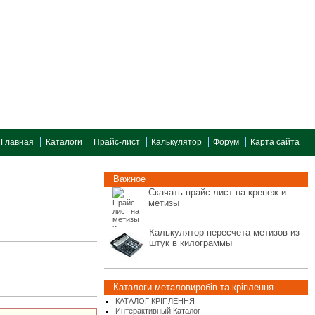
Главная
Каталоги
Прайс-лист
Калькулятор
Форум
Карта сайта
Важное
Скачать прайс-лист на крепеж и
метизы
Калькулятор пересчета метизов из
штук в килограммы
Каталоги металовиробів та кріплення
КАТАЛОГ КРІПЛЕННЯ
Интерактивный Каталог