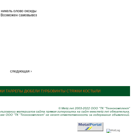
т никель олово оксиды
. Возможен самовывоз
…
следующая ›
ПКИ ТАЛРЕПЫ ДЮБЕЛИ ТУРБОВИНТЫ СТЯЖКИ КОСТЫЛИ
© Metiz.net 2003-2022 ООО "ТК "Технокомплект"
льзовании материалов сайта прямая гиперссылка на сайт www.metiz.net обязательна.
кже ООО "ТК "Технокомплект" не несет ответственности за содержание объявлений.