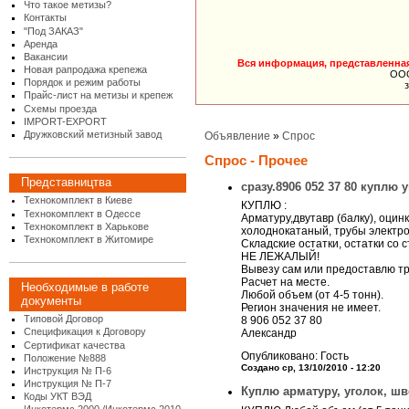
Что такое метизы?
Контакты
"Под ЗАКАЗ"
Аренда
Вакансии
Вся информация, представленная 
Новая рапродажа крепежа
ООО
Порядок и режим работы
Прайс-лист на метизы и крепеж
Схемы проезда
IMPORT-EXPORT
Дружковский метизный завод
Объявление
»
Спрос
Спрос - Прочее
Представництва
сразу.8906 052 37 80 куплю 
Технокомплект в Киеве
КУПЛЮ :
Технокомплект в Одессе
Арматуру,двутавр (балку), оци
Технокомплект в Харькове
холоднокатаный, трубы электр
Технокомплект в Житомире
Складские остатки, остатки со 
НЕ ЛЕЖАЛЫЙ!
Вывезу сам или предоставлю тр
Расчет на месте.
Необходимые в работе
Любой объем (от 4-5 тонн).
документы
Регион значения не имеет.
Типовой Договор
8 906 052 37 80
Спецификация к Договору
Александр
Сертификат качества
Опубликовано: Гость
Положение №888
Создано ср, 13/10/2010 - 12:20
Инструкция № П-6
Инструкция № П-7
Куплю арматуру, уголок, шв
Коды УКТ ВЭД