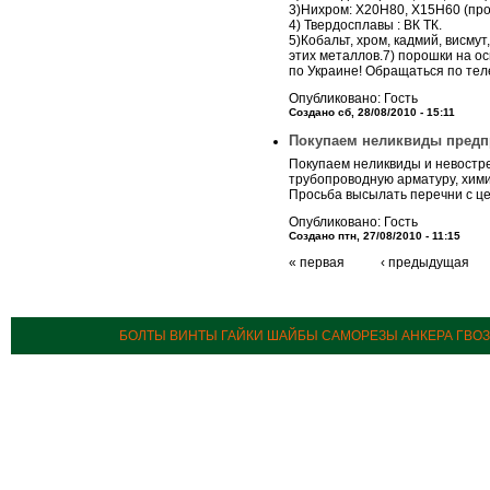
3)Нихром: Х20Н80, Х15Н60 (про
4) Твердосплавы : ВК ТК.
5)Кобальт, хром, кадмий, висму
этих металлов.7) порошки на 
по Украине! Обращаться по те
Опубликовано: Гость
Создано сб, 28/08/2010 - 15:11
Покупаем неликвиды предп
Покупаем неликвиды и невостр
трубопроводную арматуру, хими
Просьба высылать перечни с ц
Опубликовано: Гость
Создано птн, 27/08/2010 - 11:15
« первая
‹ предыдущая
БОЛТЫ ВИНТЫ ГАЙКИ ШАЙБЫ САМОРЕЗЫ АНКЕРА ГВО