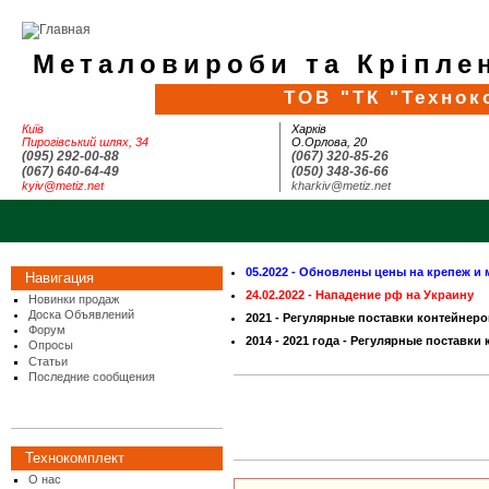
Металовироби та Кріплен
ТОВ "ТК "Технок
Київ
Харків
Пирогівський шлях, 34
О.Орлова, 20
(095) 292-00-88
(067) 320-85-26
(067) 640-64-49
(050) 348-36-66
kyiv@metiz.net
kharkiv@metiz.net
05.2022 - Обновлены цены на крепеж и 
Навигация
24.02.2022 - Нападение рф на Украину
Новинки продаж
Доска Объявлений
2021 - Регулярные поставки контейнеро
Форум
2014 - 2021 года - Регулярные поставки
Опросы
Статьи
Последние сообщения
Технокомплект
О нас