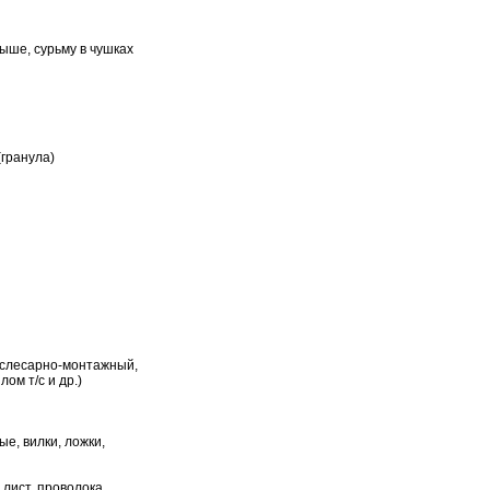
выше, сурьму в чушках
(гранула)
 слесарно-монтажный,
ом т/с и др.)
ые, вилки, ложки,
 лист, проволока,