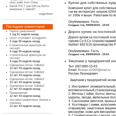
risky seller from China
Куплю для собственых нужд
Какой ГОСТ или DIN на болты
Компания купит для собственых
анкерные с гайкой?
так же интерисует нихром Х20Н8
подробнее
от 100кг и выше .Работаем по 
Опубликовано: Гость
Создано чтв, 09/09/2010 - 15:03
Последние комментарии
Гаряче цинкування!
Дорого купим на постояной 
1 год 51 неделя назад
Дорого купим на постояной осно
ООО «ТОНМЕТ ХОЛДИНГ»
сурьма Су-0,Су-1(чушка) кадмий
3 года 39 недель назад
баббит Б83 Б16 производства Р
Строительная арматура на
экспорт
Опубликовано: Гость
4 года 34 недели назад
Создано чтв, 09/09/2010 - 15:01
Строительная арматура на
экспорт
Закупаем у предприятий не
4 года 34 недели назад
Одноразка оптом: Gillette2
Тел: (067)980-15-63.
12 лет 43 недели назад
Email:
Ruslan-x2005@mail.ru
Одноразка оптом: Gillette2
Руслан Леонидович.
12 лет 43 недели назад
Одноразка оптом: Gillette2
. Закупаем у предприятий нели
12 лет 43 недели назад
Одноразка оптом: Gillette2
1. Инструмент (измерительный
12 лет 43 недели назад
вспомогательный,станкопренадл
Предложение
2. Метизы ( гайки, болты, вин
12 лет 43 недели назад
шурупы, гвозди, мебельные бол
поставка графитовых блоков и
3. Сантехника (вентиля, краны,
порошка
4. Хозтовары ( замки, колосник
12 лет 43 недели назад
открывалки, закаточные машинки
мясорубки, ножи для мясорубки 
5. Стройматериалы ( гвозди, се