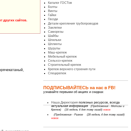
Каталог ГОСТов
Болты
Винты
Гайки
Гвозди
т других сайтов.
Детали крепления трубопроводов
Заклепки
Саморезы
Шайбы
Шпильки
Шплинты
Шурупы
Маш-крепеж
Мебельный крепеж
Сельхоз-крепеж
Строительный крепеж
Крепеж верхнего строения пути
орячекатаный,
Спецкрепеж
ПОДПИСЫВАЙТЕСЬ на нас в FB!
узнавайте первыми об акциях и скидках
Наша Директория
полезных ресурсов, всегда
актуальная информация
(Предложение - Метизы и
Крепеж)
(16 недель 4 дня тому назад)
новое
(Предложение - Разное
(28 недель 4 дня тому назад)
новое