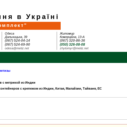
ня в Україні
омплект"
Одеса
Житомир
Дальницька, 39
Комерційна, 13-А
(067) 524-04-14
(067) 320-86-36
(067) 524-69-90
(050) 326-08-08
odesa@metiz.net
zhytomyr@metiz.net
метизы
в с метрикой из Индии
 контейнеров с крепежом из Индии, Китая, Малайзии, Тайваня, ЕС