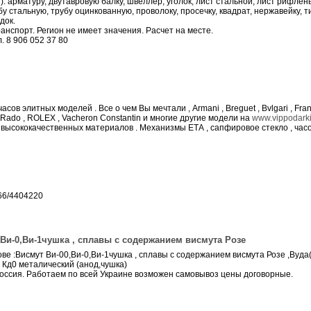
: арматуру, двутавровую балку, швеллер, уголок, лист стальной, лист рифле
у стальную, трубу оцинкованную, проволоку, просечку, квадрат, нержавейку, т
док.
анспорт. Регион не имеет значения. Расчет на месте.
. 8 906 052 37 80
ов элитных моделей . Все о чем Вы мечтали , Armani , Breguet , Bvlgari , Franc
e , Rado , ROLEX , Vacheron Constantin и многие другие модели на
www.vippodarki.
 высококачественных материалов . Механизмы ЕТА , сапфировое стекло , час
66/4404220
,Ви-0,Ви-1чушка , сплавы с содержанием висмута Розе
ве :Висмут Ви-00,Ви-0,Ви-1чушка , сплавы с содержанием висмута Розе ,Вуда
 Кд0 металический (анод,чушка)
оссия. Работаем по всей Украине возможен самовывоз цены договорные.