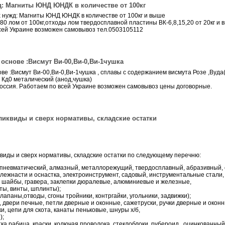
: Магниты ЮНД ЮНДК в количестве от 100кг
 нужд: Магниты ЮНД ЮНДК в количестве от 100кг и выше
0 лом от 100кг,отходы лом твердосплавной пластины ВК-6,8,15,20 от 20кг и 
всей Украине возможен самовывоз тел.0503105112
основе :Висмут Ви-00,Ви-0,Ви-1чушка
ве :Висмут Ви-00,Ви-0,Ви-1чушка , сплавы с содержанием висмута Розе ,Вуда
 Кд0 металический (анод,чушка)
оссия. Работаем по всей Украине возможен самовывоз цены договорные.
ликвиды и сверх нормативы, складские остатки
квиды и сверх нормативы, складские остатки по следующему перечню:
,пневматический, алмазный, металлорежущий, твердосплавный, абразивный,
ежнасти и оснастка, электроинструмент, садовый, инструментальные стали, л
ты, шайбы, гравера, заклепки дюралевые, алюминиевые и железные,
ты, винты, шплинты);
клапаны,отводы, сгоны тройники, контргайки, угольники, задвижки);
и, двери печные, петли дверные и оконные, сажетруски, ручки дверные и оконн
, цепи для скота, канаты пеньковые, шнуры х/б,
);
тка рабица, краски, колючая проволока, стеклоблоки, рубероид , оцинкованный