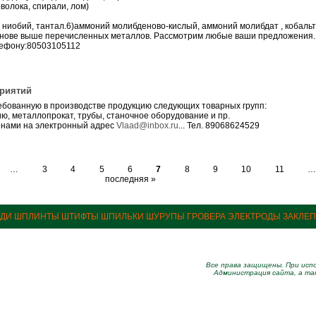
волока, спирали, лом)
т, ниобий, тантал.6)аммоний молибденово-кислый, аммоний молибдат , кобаль
основе выше перечисленных металлов. Рассмотрим любые ваши предложения
лефону:80503105112
риятий
ебованную в производстве продукцию следующих товарных групп:
ю, металлопрокат, трубы, станочное оборудование и пр.
енами на электронный адрес
Vlaad@inbox.ru
... Тел. 89068624529
…
3
4
5
6
7
8
9
10
11
последняя »
ЗДИ ШПЛИНТЫ ШТИФТЫ ШПИЛЬКИ ШУРУПЫ ГРОВЕРА ЭЛЕКТРОДЫ ЗАКЛЕ
Все права защищены. При испо
Администрация сайта, а та