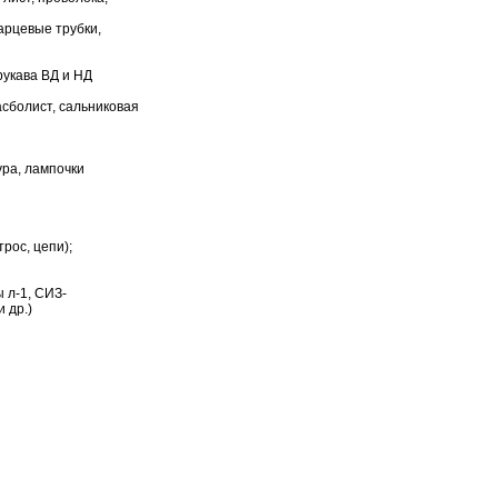
арцевые трубки,
рукава ВД и НД
асболист, сальниковая
ура, лампочки
рос, цепи);
 л-1, СИЗ-
 др.)