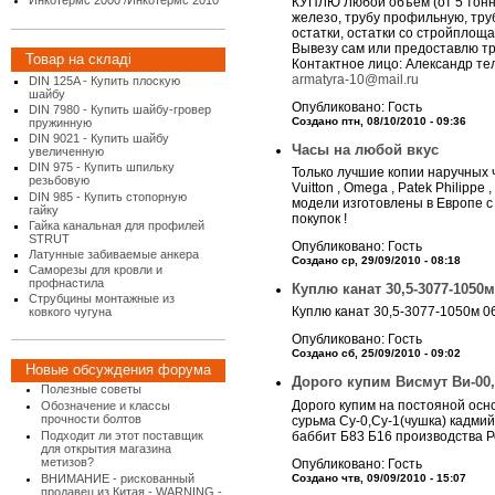
Инкотермс 2000 /Инкотермс 2010
КУПЛЮ Любой объем (от 5 тонн)
железо, трубу профильную, труб
остатки, остатки со стройплоща
Вывезу сам или предоставлю тр
Товар на складі
Контактное лицо: Александр тел
armatyra-10@mail.ru
DIN 125A - Купить плоскую
шайбу
Опубликовано: Гость
DIN 7980 - Купить шайбу-гровер
Создано птн, 08/10/2010 - 09:36
пружинную
DIN 9021 - Купить шайбу
Часы на любой вкус
увеличенную
DIN 975 - Купить шпильку
Только лучшие копии наручных час
резьбовую
Vuitton , Omega , Patek Philipp
DIN 985 - Купить стопорную
модели изготовлены в Европе с
гайку
покупок !
Гайка канальная для профилей
STRUT
Опубликовано: Гость
Латунные забиваемые анкера
Создано ср, 29/09/2010 - 08:18
Саморезы для кровли и
профнастила
Куплю канат 30,5-3077-1050м
Струбцины монтажные из
Куплю канат 30,5-3077-1050м 0
ковкого чугуна
Опубликовано: Гость
Создано сб, 25/09/2010 - 09:02
Новые обсуждения форума
Дорого купим Висмут Ви-00
Полезные советы
Дорого купим на постояной осно
Обозначение и классы
прочности болтов
сурьма Су-0,Су-1(чушка) кадмий
Подходит ли этот поставщик
баббит Б83 Б16 производства Р
для открытия магазина
метизов?
Опубликовано: Гость
ВНИМАНИЕ - рискованный
Создано чтв, 09/09/2010 - 15:07
продавец из Китая - WARNING -