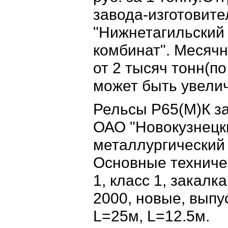
завода-изготовит
"Нижнетагильский
комбинат". Месячн
от 2 тысяч тонн(п
может быть увели
Рельсы Р65(М)К за
ОАО "Новокузнецк
металлургический 
Основные техниче
1, класс 1, закалк
2000, новые, выпу
L=25м, L=12.5м.