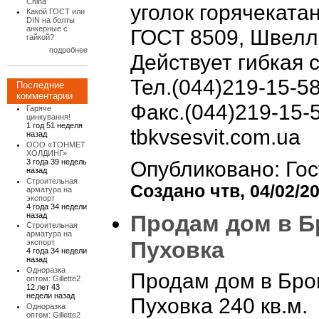
China
уголок горячекат
Какой ГОСТ или
DIN на болты
анкерные с
ГОСТ 8509, Швелл
гайкой?
подробнее
Действует гибкая 
Тел.(044)219-15-5
Последние
комментарии
Факс.(044)219-15-
Гаряче
цинкування!
1 год 51 неделя
tbkvsesvit.com.ua
назад
ООО «ТОНМЕТ
ХОЛДИНГ»
3 года 39 недель
Опубликовано: Гос
назад
Строительная
Создано чтв, 04/02/20
арматура на
экспорт
4 года 34 недели
назад
Продам дом в Бр
Строительная
арматура на
Пуховка
экспорт
4 года 34 недели
назад
Одноразка
Продам дом в Бров
оптом: Gillette2
12 лет 43
недели назад
Пуховка 240 кв.м.
Одноразка
оптом: Gillette2