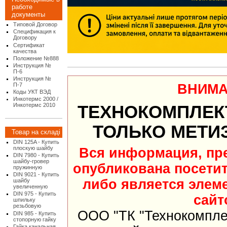
работе
документы
Типовой Договор
Спецификация к
Договору
Сертификат
качества
Положение №888
Инструкция №
П-6
Инструкция №
ВНИМА
П-7
Коды УКТ ВЭД
Инкотермс 2000 /
Инкотермс 2010
ТЕХНОКОМПЛЕК
ТОЛЬКО МЕТИ
Товар на складі
DIN 125A - Купить
плоскую шайбу
Вся информация, пр
DIN 7980 - Купить
шайбу-гровер
опубликована посети
пружинную
DIN 9021 - Купить
либо является элеме
шайбу
увеличенную
DIN 975 - Купить
сайт
шпильку
резьбовую
ООО "ТК "Технокомпле
DIN 985 - Купить
стопорную гайку
Гайка канальная