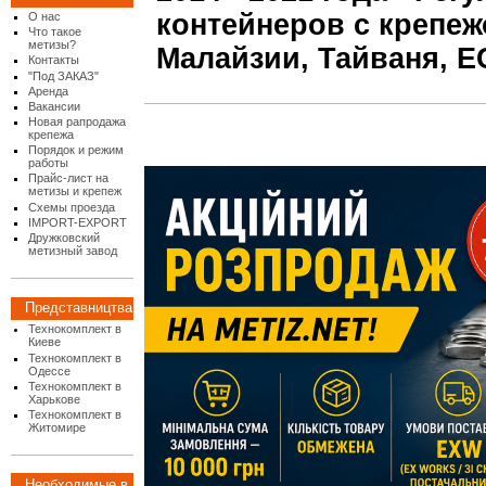
контейнеров с крепеж
О нас
Что такое
метизы?
Малайзии, Тайваня, Е
Контакты
"Под ЗАКАЗ"
Аренда
Вакансии
Новая рапродажа
крепежа
Порядок и режим
работы
Прайс-лист на
метизы и крепеж
Схемы проезда
IMPORT-EXPORT
Дружковский
метизный завод
Представництва
Технокомплект в
Киеве
Технокомплект в
Одессе
Технокомплект в
Харькове
Технокомплект в
Житомире
Необходимые в