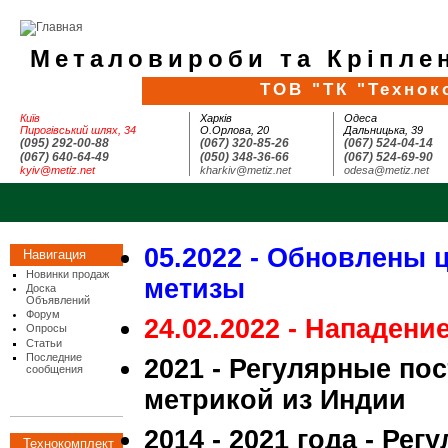
Металовироби та Кріплен
ТОВ "ТК "Технок
Київ
Харків
Одеса
Пирогівський шлях, 34
О.Орлова, 20
Дальницька, 39
(095) 292-00-88
(067) 320-85-26
(067) 524-04-14
(067) 640-64-49
(050) 348-36-66
(067) 524-69-90
kyiv@metiz.net
kharkiv@metiz.net
odesa@metiz.net
05.2022 - Обновлены 
Навигация
Новинки продаж
метизы
Доска
Объявлений
Форум
24.02.2022 - Нападени
Опросы
Статьи
Последние
2021 - Регулярные по
сообщения
метрикой из Индии
2014 - 2021 года - Ре
Технокомплект