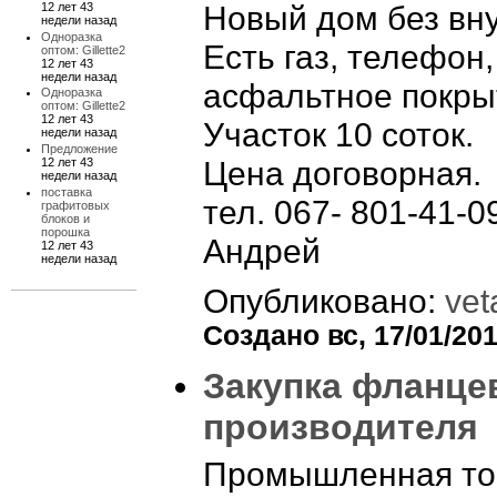
Новый дом без вну
12 лет 43
недели назад
Одноразка
Есть газ, телефон,
оптом: Gillette2
12 лет 43
недели назад
асфальтное покры
Одноразка
оптом: Gillette2
12 лет 43
Участок 10 соток.
недели назад
Предложение
Цена договорная.
12 лет 43
недели назад
поставка
тел. 067- 801-41-0
графитовых
блоков и
порошка
Андрей
12 лет 43
недели назад
Опубликовано:
vet
Создано вс, 17/01/201
Закупка фланце
производителя
Промышленная то