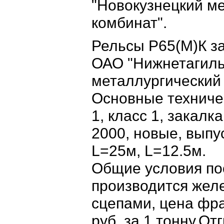
"Новокузнецкий м
комбинат".
Рельсы Р65(М)К за
ОАО "Нижнетагиль
металлургический 
Основные техниче
1, класс 1, закалк
2000, новые, выпу
L=25м, L=12.5м.
Общие условия пос
производится же
сцепами, цена фра
руб. за 1 тонну.От