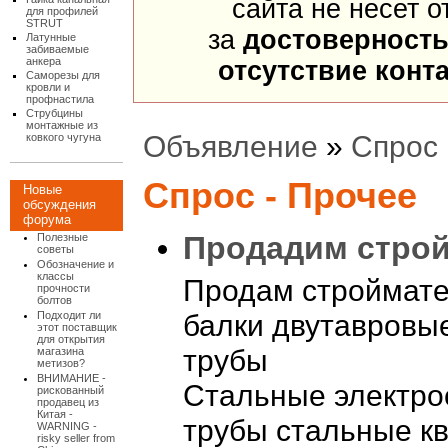
сайта не несет о
для профилей
STRUT
за
достоверност
Латунные
забиваемые
анкера
отсутствие конт
Саморезы для
кровли и
профнастила
Струбцины
монтажные из
Объявление
»
Спрос
ковкого чугуна
Спрос - Прочее
Новые
обсуждения
форума
Продадим стро
Полезные
советы
Обозначение и
классы
Продам строймате
прочности
болтов
Подходит ли
балки двутавровы
этот поставщик
для открытия
трубы
магазина
метизов?
ВНИМАНИЕ -
Стальные электро
рискованный
продавец из
Китая -
трубы стальные к
WARNING -
risky seller from