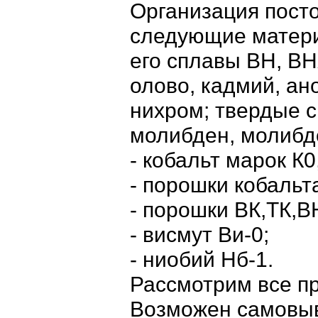
Организация пост
следующие матер
его сплавы ВН, В
олово, кадмий, ан
нихром; твердые с
молибден, молибд
- кобальт марок К0,
- порошки кобальта
- порошки ВК,ТК,В
- висмут Ви-0;
- ниобий Нб-1.
Рассмотрим все п
Возможен самовыв