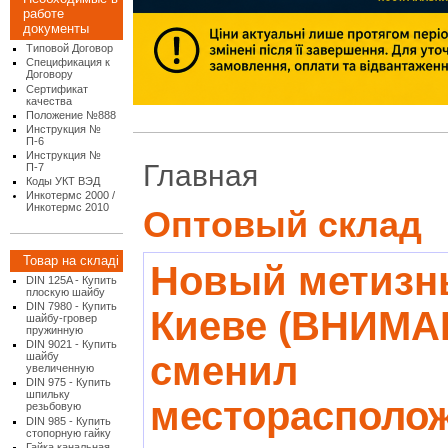
работе
документы
Типовой Договор
Спецификация к
Договору
Сертификат
качества
Положение №888
Инструкция №
П-6
Инструкция №
Главная
П-7
Коды УКТ ВЭД
Инкотермс 2000 /
Инкотермс 2010
Оптовый склад
Товар на складі
Новый метизн
DIN 125A - Купить
плоскую шайбу
DIN 7980 - Купить
Киеве (ВНИМА
шайбу-гровер
пружинную
DIN 9021 - Купить
сменил
шайбу
увеличенную
DIN 975 - Купить
шпильку
месторасполож
резьбовую
DIN 985 - Купить
стопорную гайку
Гайка канальная