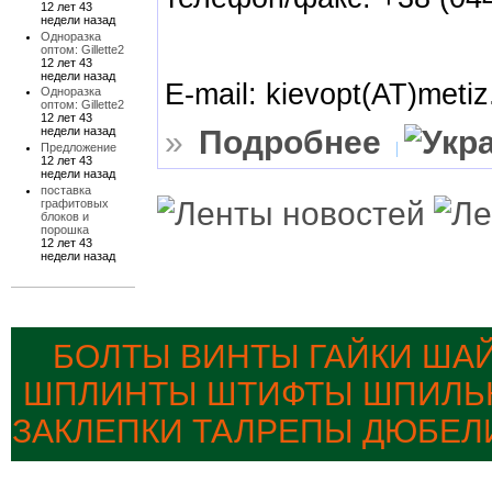
12 лет 43
недели назад
Одноразка
оптом: Gillette2
12 лет 43
недели назад
E-mail: kievopt(AT)metiz
Одноразка
оптом: Gillette2
12 лет 43
»
Подробнее
недели назад
Предложение
12 лет 43
недели назад
поставка
графитовых
блоков и
порошка
12 лет 43
недели назад
БОЛТЫ ВИНТЫ ГАЙКИ ША
ШПЛИНТЫ ШТИФТЫ ШПИЛЬК
ЗАКЛЕПКИ ТАЛРЕПЫ ДЮБЕЛ