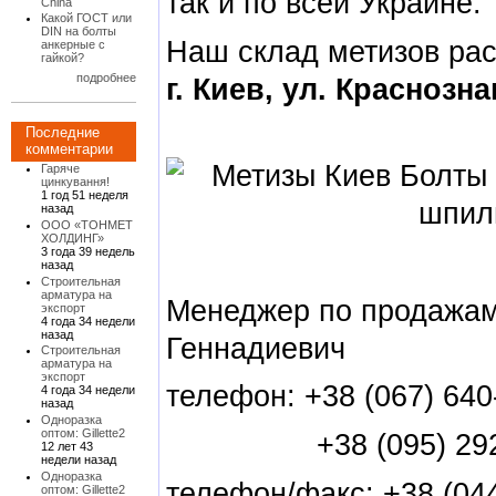
так и по всей Украине.
China
Какой ГОСТ или
DIN на болты
Наш склад метизов рас
анкерные с
гайкой?
подробнее
г. Киев, ул. Краснозна
Последние
комментарии
Гаряче
цинкування!
1 год 51 неделя
назад
ООО «ТОНМЕТ
ХОЛДИНГ»
3 года 39 недель
назад
Строительная
арматура на
Менеджер по продажам
экспорт
4 года 34 недели
назад
Геннадиевич
Строительная
арматура на
экспорт
телефон: +38 (067) 640
4 года 34 недели
назад
Одноразка
оптом: Gillette2
+38 (095) 292-
12 лет 43
недели назад
Одноразка
телефон/факс: +38 (044
оптом: Gillette2