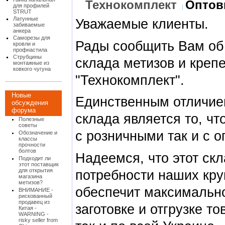
Технокомплект
Оптов
для профилей
STRUT
Латунные
Уважаемые клиенты.
забиваемые
анкера
Саморезы для
Рады сообщить Вам об 
кровли и
профнастила
Струбцины
склада метизов и кре
монтажные из
ковкого чугуна
"Технокомплект".
Новые
Единственным отличием
обсуждения
форума
склада является то, чт
Полезные
советы
с розничными так и с 
Обозначение и
классы
прочности
болтов
Надеемся, что этот ск
Подходит ли
этот поставщик
для открытия
потребности наших кру
магазина
метизов?
обеспечит максимальн
ВНИМАНИЕ -
рискованный
продавец из
заготовке и отгрузке то
Китая -
WARNING -
risky seller from