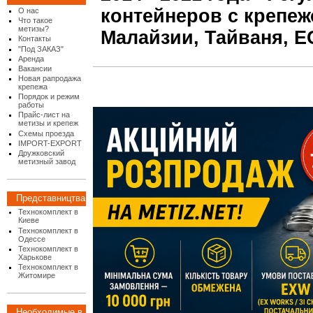
контейнеров с крепеж
О нас
Что такое
метизы?
Малайзии, Тайваня, Е
Контакты
"Под ЗАКАЗ"
Аренда
Вакансии
Новая рапродажа
крепежа
Порядок и режим
работы
Прайс-лист на
метизы и крепеж
Схемы проезда
IMPORT-EXPORT
Дружковский
метизный завод
Представництва
Технокомплект в
Киеве
Технокомплект в
Одессе
Технокомплект в
Харькове
Технокомплект в
Житомире
Необходимые в