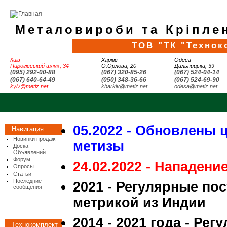
Металовироби та Кріплен
ТОВ "ТК "Технок
Київ
Харків
Одеса
Пирогівський шлях, 34
О.Орлова, 20
Дальницька, 39
(095) 292-00-88
(067) 320-85-26
(067) 524-04-14
(067) 640-64-49
(050) 348-36-66
(067) 524-69-90
kyiv@metiz.net
kharkiv@metiz.net
odesa@metiz.net
05.2022 - Обновлены 
Навигация
Новинки продаж
метизы
Доска
Объявлений
Форум
24.02.2022 - Нападени
Опросы
Статьи
Последние
2021 - Регулярные по
сообщения
метрикой из Индии
2014 - 2021 года - Ре
Технокомплект