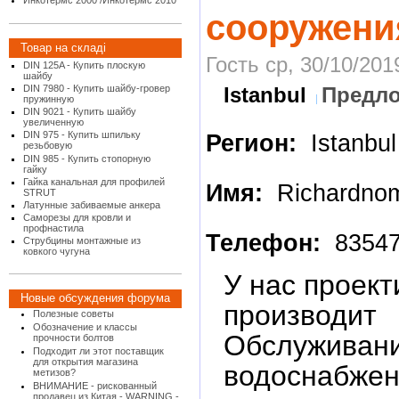
Инкотермс 2000 /Инкотермс 2010
сооружени
Товар на складі
Гость ср, 30/10/201
DIN 125A - Купить плоскую
шайбу
DIN 7980 - Купить шайбу-гровер
Istanbul
Предло
пружинную
DIN 9021 - Купить шайбу
увеличенную
DIN 975 - Купить шпильку
Регион:
Istanbul
резьбовую
DIN 985 - Купить стопорную
гайку
Гайка канальная для профилей
Имя:
Richardno
STRUT
Латунные забиваемые анкера
Саморезы для кровли и
профнастила
Телефон:
83547
Струбцины монтажные из
ковкого чугуна
У нас проект
Новые обсуждения форума
производит
Полезные советы
Обозначение и классы
Обслуживани
прочности болтов
Подходит ли этот поставщик
для открытия магазина
водоснабжен
метизов?
ВНИМАНИЕ - рискованный
продавец из Китая - WARNING -