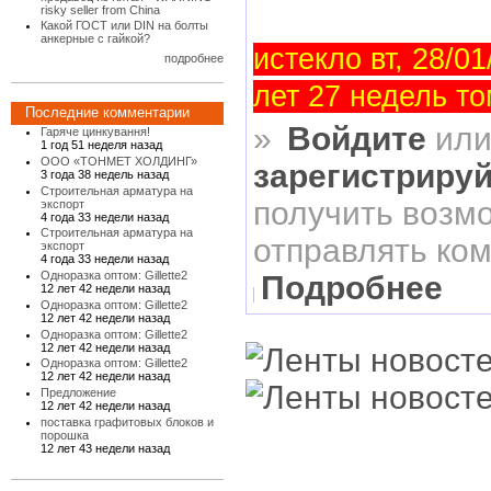
risky seller from China
Какой ГОСТ или DIN на болты
анкерные с гайкой?
истекло вт, 28/01
подробнее
лет 27 недель то
Последние комментарии
»
Войдите
ил
Гаряче цинкування!
1 год 51 неделя назад
ООО «ТОНМЕТ ХОЛДИНГ»
зарегистриру
3 года 38 недель назад
Строительная арматура на
получить возм
экспорт
4 года 33 недели назад
Строительная арматура на
отправлять ко
экспорт
4 года 33 недели назад
Одноразка оптом: Gillette2
Подробнее
12 лет 42 недели назад
Одноразка оптом: Gillette2
12 лет 42 недели назад
Одноразка оптом: Gillette2
12 лет 42 недели назад
Одноразка оптом: Gillette2
12 лет 42 недели назад
Предложение
12 лет 42 недели назад
поставка графитовых блоков и
порошка
12 лет 43 недели назад