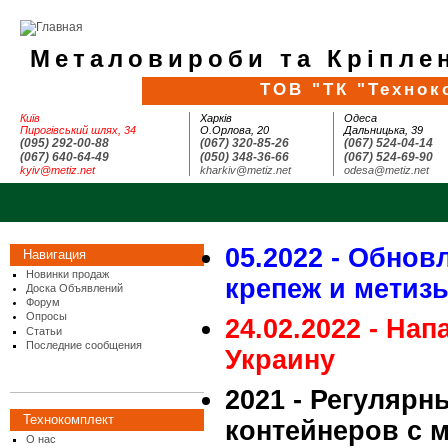
Металовироби та Кріплен
ТОВ "ТК "Технок
Київ
Харків
Одеса
Пирогівський шлях, 34
О.Орлова, 20
Дальницька, 39
(095) 292-00-88
(067) 320-85-26
(067) 524-04-14
(067) 640-64-49
(050) 348-36-66
(067) 524-69-90
kyiv@metiz.net
kharkiv@metiz.net
odesa@metiz.net
05.2022 - Обнов
Навигация
Новинки продаж
крепеж и метиз
Доска Объявлений
Форум
Опросы
24.02.2022 - На
Статьи
Последние сообщения
Украину
2021 - Регулярн
Технокомплект
контейнеров с 
О нас