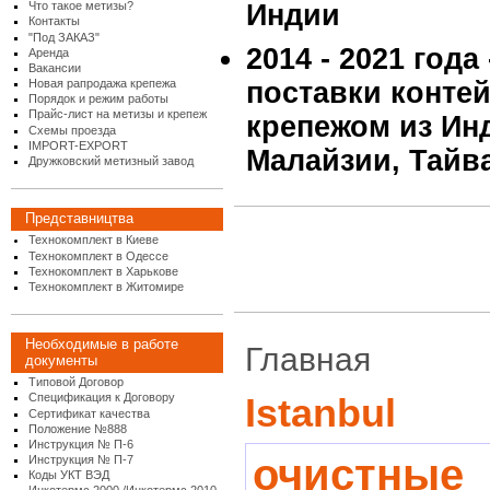
Что такое метизы?
Индии
Контакты
"Под ЗАКАЗ"
2014 - 2021 года
Аренда
Вакансии
Новая рапродажа крепежа
поставки конте
Порядок и режим работы
Прайс-лист на метизы и крепеж
крепежом из Инд
Схемы проезда
IMPORT-EXPORT
Малайзии, Тайв
Дружковский метизный завод
Представництва
Технокомплект в Киеве
Технокомплект в Одессе
Технокомплект в Харькове
Технокомплект в Житомире
Необходимые в работе
Главная
документы
Типовой Договор
Спецификация к Договору
Istanbul
Сертификат качества
Положение №888
Инструкция № П-6
очистные
Инструкция № П-7
Коды УКТ ВЭД