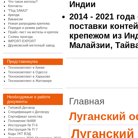
Что такое метизы?
Индии
Контакты
"Под ЗАКАЗ"
2014 - 2021 года
Аренда
Вакансии
Новая рапродажа крепежа
поставки конте
Порядок и режим работы
Прайс-лист на метизы и крепеж
крепежом из Инд
Схемы проезда
IMPORT-EXPORT
Малайзии, Тайв
Дружковский метизный завод
Представництва
Технокомплект в Киеве
Технокомплект в Одессе
Технокомплект в Харькове
Технокомплект в Житомире
Необходимые в работе
Главная
документы
Типовой Договор
Спецификация к Договору
Луганский о
Сертификат качества
Положение №888
Инструкция № П-6
Луганский
Инструкция № П-7
Коды УКТ ВЭД