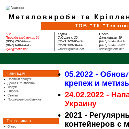
Металовироби та Кріплен
ТОВ "ТК "Технок
Київ
Харків
Одеса
Пирогівський шлях, 34
О.Орлова, 20
Дальницька, 39
(095) 292-00-88
(067) 320-85-26
(067) 524-04-14
(067) 640-64-49
(050) 348-36-66
(067) 524-69-90
kyiv@metiz.net
kharkiv@metiz.net
odesa@metiz.net
05.2022 - Обнов
Навигация
Новинки продаж
крепеж и метиз
Доска Объявлений
Форум
Опросы
24.02.2022 - На
Статьи
Последние сообщения
Украину
2021 - Регулярн
Технокомплект
контейнеров с 
О нас