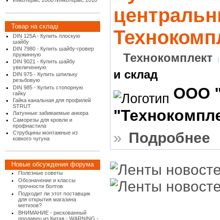
Инкотермс 2000 /Инкотермс 2010
центральн
Товар на складі
Технокомп
DIN 125A - Купить плоскую
шайбу
DIN 7980 - Купить шайбу-гровер
Технокомплект
пружинную
DIN 9021 - Купить шайбу
увеличенную
и склад
DIN 975 - Купить шпильку
резьбовую
DIN 985 - Купить стопорную
ООО 
гайку
Гайка канальная для профилей
STRUT
"Технокомпл
Латунные забиваемые анкера
Саморезы для кровли и
профнастила
»
Подробнее
Струбцины монтажные из
ковкого чугуна
Новые обсуждения форума
Полезные советы
Обозначение и классы
прочности болтов
Подходит ли этот поставщик
для открытия магазина
метизов?
ВНИМАНИЕ - рискованный
продавец из Китая - WARNING -